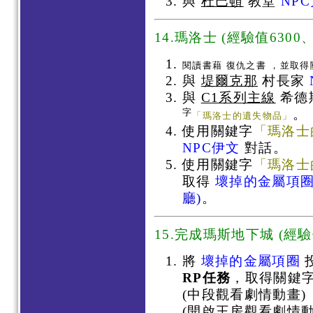
與
杜巴頓
教堂
NP
14.瑪洛士 (經驗值6300、
閱讀書藉 復仇之書 ，並取得
與
堤爾克那
村長家
與
C1系列主線
希德
字
。
「瑪洛士的遺失物品」
使用關鍵字
「瑪洛士
NPC伊文
對話。
使用關鍵字
「瑪洛士
取得
壞掉的金屬項
廳)
。
15.完成瑪斯地下城 (經驗值
將
壞掉的金屬項圈
RP任務
，取得關鍵
(中段觀看劇情動畫)
(開啟王房觀看劇情動