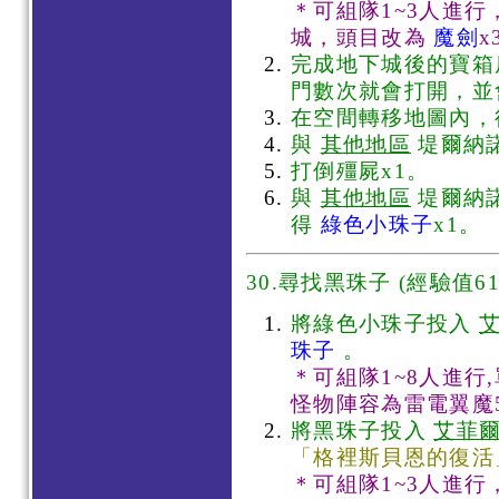
＊可組隊1~3人進
城，頭目改為
魔劍
x
完成地下城後的寶箱
門數次就會打開，
在空間轉移地圖內，
與
其他地區
堤爾納諾
打倒殭屍x1。
與
其他地區
堤爾納諾
得
綠色小珠子
x1。
30.尋找黑珠子
(經驗值61
將綠色小珠子投入
珠子
。
＊可組隊1~8人進行
怪物陣容為雷電翼魔
將黑珠子投入
艾菲
「格裡斯貝恩的復活
＊可組隊1~3人進