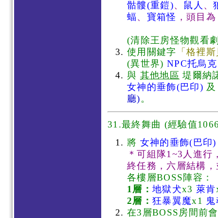
骷髏(重鎧)
、
鼠人
、
蝠
、
寶箱怪
，頭目為
(清除王房怪物觀看劇
使用關鍵字
「格裡斯
(異世界)
NPC托烏克
與
其他地區
堤爾納諾
女神的垂飾(巴印)
廳)
。
31.最終舞曲 (經驗值1066
將
女神的垂飾(巴印)
＊可組隊1~3人進
終任務，六層結構，
各樓層BOSS陣容：
1層：
地獄犬
x3
萊肯
2層：
狂暴翼魔
x1
鬼
在3層BOSS房間