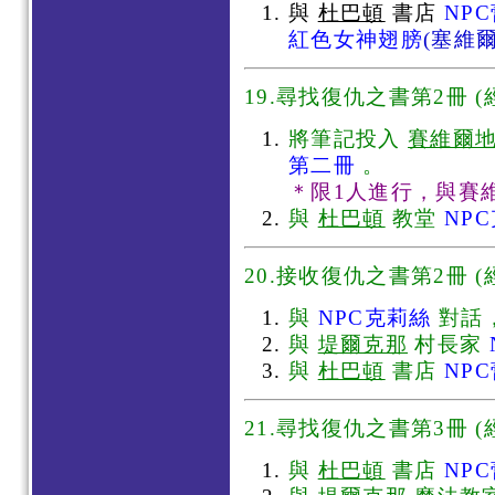
與
杜巴頓
書店
NP
紅色女神翅膀
(塞維
19.尋找復仇之書第2冊 (經
將筆記投入
賽維爾
第二冊
。
＊限1人進行，與賽
與
杜巴頓
教堂
NP
20.接收復仇之書第2冊 (經
與
NPC克莉絲
對話
與
堤爾克那
村長家
與
杜巴頓
書店
NP
21.尋找復仇之書第3冊 (經
與
杜巴頓
書店
NP