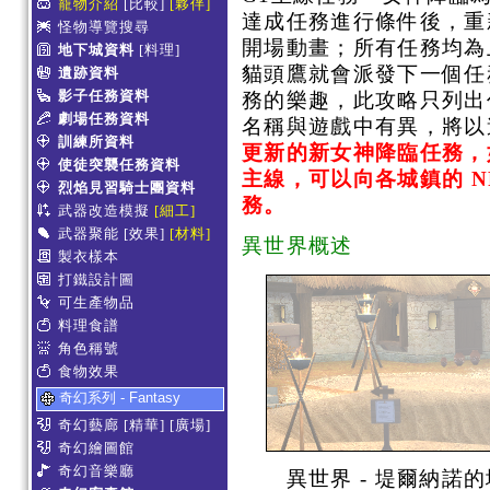
寵物介紹
[比較]
[夥伴]
達成任務進行條件後，重
怪物導覽搜尋
開場動畫；所有任務均為
地下城資料
[料理]
貓頭鷹就會派發下一個任
遺跡資料
影子任務資料
務的樂趣，此攻略只列出
劇場任務資料
名稱與遊戲中有異，將以
訓練所資料
更新的新女神降臨任務，
使徒突襲任務資料
主線，可以向各城鎮的 N
烈焰見習騎士團資料
務。
武器改造模擬
[細工]
武器聚能
[效果]
[材料]
異世界概述
製衣樣本
打鐵設計圖
可生產物品
料理食譜
角色稱號
食物效果
奇幻系列 - Fantasy
奇幻藝廊
[精華]
[廣場]
奇幻繪圖館
奇幻音樂廳
異世界 - 堤爾納諾的