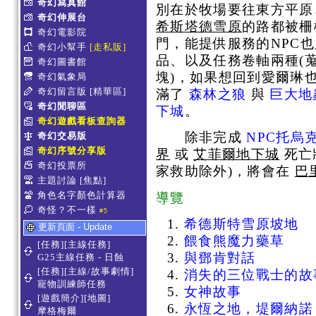
奇幻寫真館
別在於牧場要往東方平原
奇幻伸展台
希斯塔德雪原
的路都被柵
奇幻電影院
門，能提供服務的NPC
奇幻小幫手
[走私販]
品、以及任務卷軸兩種(
奇幻圖書館
塊)，如果想回到愛爾琳
奇幻氣象局
奇幻留言版
[精華區]
滿了
森林之狼
與
巨大地
奇幻閒聊區
下城
。
奇幻遊戲看板查詢器
除非完成
NPC托烏
奇幻交易版
奇幻序號分享版
界
或
艾菲爾地下城
死亡
奇幻投票所
家救助除外)，將會在
巴
主題討論
[焦點]
角色名字顏色計算器
導覽
奇怪？不一樣
#5
希德斯特雪原
坡地
更新頁面 - Update
餵食熊魔力藥草
[任務][主線任務]
與鄧肯對話
G25主線任務 - 日蝕
[任務][主線/故事劇情]
消失的三位戰士的故
寵物訓練師任務
女神故事
[遊戲簡介][地圖]
永恆之地，堤爾納諾
摩格梅爾