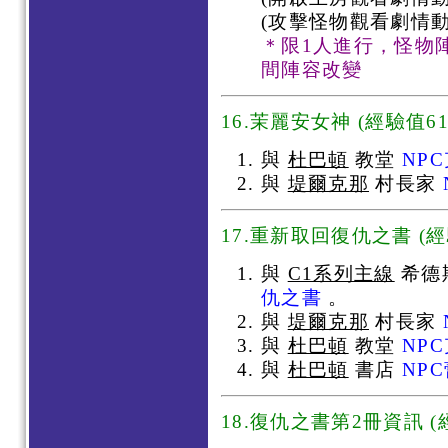
(攻擊怪物觀看劇情動
＊限1人進行，怪物
間陣容改變
16.
茉麗安
女神 (經驗值61
與
杜巴頓
教堂
NP
與
堤爾克那
村長家
17.重新取回復仇之書 (經
與
C1系列主線
希德
仇之書
。
與
堤爾克那
村長家
與
杜巴頓
教堂
NP
與
杜巴頓
書店
NP
18.復仇之書第2冊資訊 (經