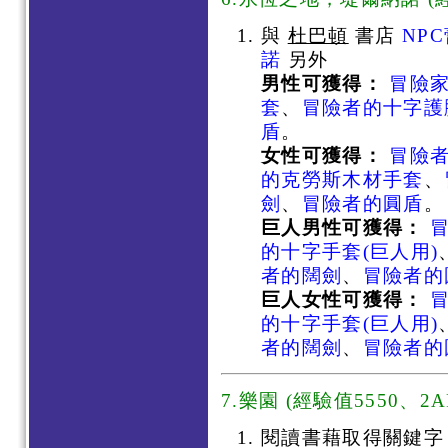
與
杜巴頓
書店
NP
諾
另外
男性可獲得：
冒險
套
、
冒險者的十字護
盾
。
女性可獲得：
冒險者
的克勞斯木材手套
、
劍
、
冒險者的圓盾
。
巨人男性可獲得：
的十字手套(巨人用)
者的闊劍
、
冒險者的
巨人女性可獲得：
的十字手套(巨人用)
者的闊劍
、
冒險者的
7.樂園 (經驗值5550、2A
閱讀書藉取得關鍵字