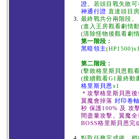
證
。若頭目戰失敗
神通行證
直達頭目房
最終戰共分兩階段。
(進入王房觀看劇情動
(清除怪物後觀看劇
第一階段：
黑暗領主
(HP1500)x
第二階段：
(擊敗格里斯貝恩觀看
(接續觀看G1最終動畫
格里斯貝恩
x1
＊攻擊格里斯貝恩
翼魔會掉落
封印卷
秒 保護100% 及 
間盡量攻擊。翼魔全
BOSS格里斯貝恩完
點取任務完成後，稍