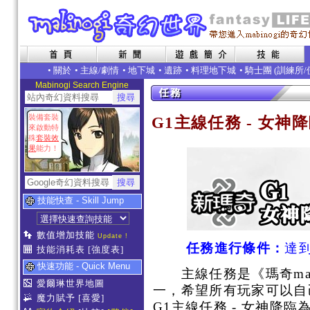
•
關於
•
主線/劇情
•
地下城
•
遺跡
•
料理地下城
• 騎士團 (
訓練所
/
Mabinogi Search Engine
裝備套裝
G1主線任務 - 女神降臨 (T
來啟動特
殊
套裝效
果
能力！
技能快查 - Skill Jump
數值增加技能
Update !
任務
進行條件
：
達到
技能消耗表
[強度表]
快速功能 - Quick Menu
主線任務是《瑪奇mab
愛爾琳世界地圖
一，希望所有玩家可以自
魔力賦予
[喜愛]
G1主線任務 - 女神降