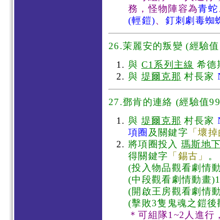
務，怪物陣容為
青蛇
(輕鎧)
、
釘刺劇毒蜘
26.茉麗安的叛變 (經驗值7
與
C1系列主線
希德
與
堤爾克那
村長家
27.鄧肯的連絡
(經驗值99
與
堤爾克那
村長家
項圈
及關鍵字
「壞掉
將項圈投入
瑪斯地
得關鍵字
「錫古」
。
(投入物品觀看劇情動
(中段觀看劇情動畫)1
(開啟王房觀看劇情動
(擊敗3隻鬼魂之鎧後
＊可組隊1~2人進