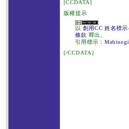
[CCDATA]
版權
提示
以
創用CC 姓名標示-
條款
釋出。
引用標示：
Mabino
[/CCDATA]