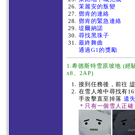
茉麗安的叛變
鄧肯的連絡
鄧肯的緊急連絡
堤爾納諾
尋找黑珠子
最終舞曲
通過G1的獎勵
1.希德斯特雪原坡地 (
經驗
x8、2AP)
接到任務後，前往
在雪人堆中尋找有1
手攻擊直至掉落
遺
＊只有一個雪人正確