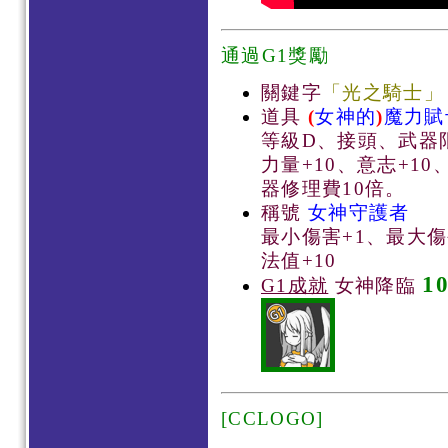
通過G1獎勵
關鍵字
「光之騎士」
道具
(
女神的
)
魔力賦
等級D、接頭、武器
力量+10、意志+1
器修理費10倍。
稱號
女神守護者
最小傷害+1、最大傷
法值+10
1
G1成就
女神降臨
[CCLOGO]