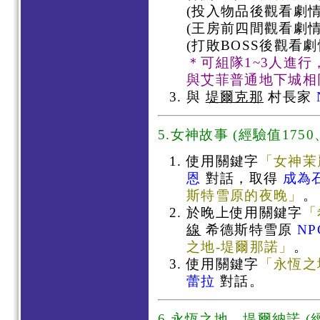
(投入物品後觀看劇情
(王房前四間觀看劇情
(打敗BOSS後觀看劇
＊可組隊1~3人進
與艾菲普通地下城相
與
堤爾克那
村長家
5.女神故事 (經驗值1750
使用關鍵字
「女神茉
恩
對話，取得
成為
斯特雪原的夜晚」
。
於晚上使用關鍵字
「
線
希德斯特雪原
N
之地-堤爾那諾」
。
使用關鍵字
「永恆之
蕾拉
對話。
6.永恆之地，堤爾納諾 (經