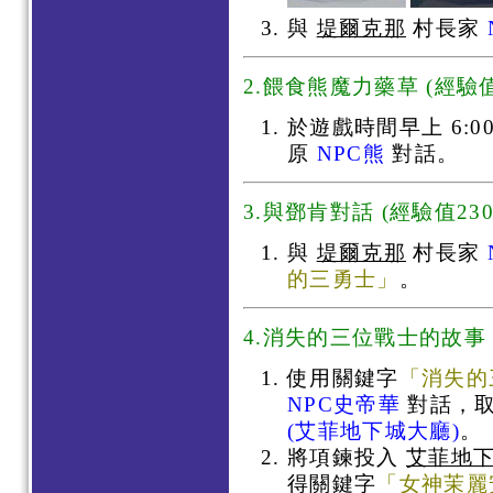
與
堤爾克那
村長家
2.餵食熊魔力藥草 (經驗值2
於遊戲時間早上 6:00~
原
NPC熊
對話。
3.與鄧肯對話 (經驗值230
與
堤爾克那
村長家
的三勇士」
。
4.消失的三位戰士的故事 (
使用關鍵字
「消失的
NPC史帝華
對話，
(艾菲地下城大廳)
。
將項鍊投入
艾菲地
得關鍵字
「女神茉麗