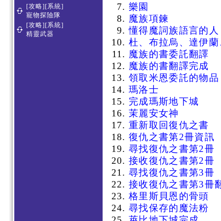
樂園
[攻略][系統]
寵物探險隊
魔族項鍊
[攻略][系統]
懂得魔詞族語言的人
精靈武器
杜、布拉烏、達伊蘭
魔族的書委託翻譯
魔族的書翻譯完成
領取米恩委託的物品
瑪洛士
完成瑪斯地下城
茉麗安女神
重新取回
復仇之書
復仇之書第2冊資訊
尋找復仇之書第2冊
接收復仇之書第2冊
尋找復仇之書第3冊
接收復仇之書第3冊
格里斯貝恩的骨頭
尋找保存的魔法粉
萊比地下城完成