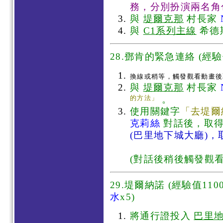
務，分別扮演兩名角
與
堤爾克那
村長家
與
C1系列主線
希德
28.鄧肯的緊急連絡 (經驗值
換線或稍等，觸發觀看動畫
與
堤爾克那
村長家
的方法」
。
使用關鍵字
「去堤爾
克莉絲
對話後，取
(巴里地下城大廳)，
(對話後稍後觸發觀看
29.堤爾納諾 (經驗值110
水
x5)
將通行證投入
巴里