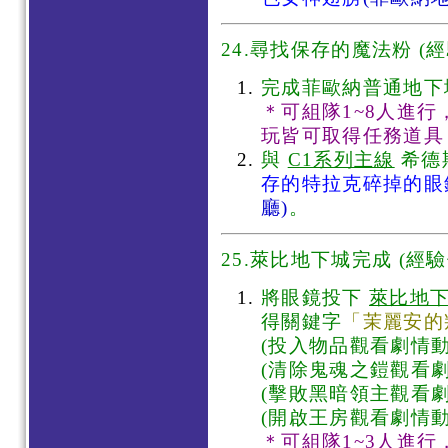
24.尋找保存的魔法粉 (經
完成菲歐納普通地
＊可組隊1~8人進
玩皆可取得任務道具
與
C1系列主線
希德
存的特拉克碎掉的眼
廳)
。
25.萊比地下城完成 (經驗值
將眼鏡投下
萊比地
得關鍵字
「茉麗安的
(投入物品觀看劇情動
(清除鬼魂之鎧觀看劇
(擊敗黑暗領主觀看劇
(開啟王房觀看劇情動
＊可組隊1~3人進