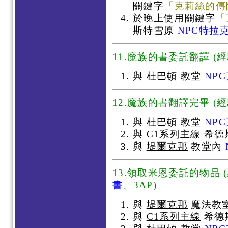
關鍵字
「克莉絲的傳
於晚上使用關鍵字
「
斯特雪原
NPC特拉
11.魔族的書委託翻譯 (經
與
杜巴頓
教堂
NP
12.魔族的書翻譯完畢 (經
與
杜巴頓
教堂
NP
與
C1系列主線
希德
與
堤爾克那
教堂內
13.領取米恩委託的物品 (
書
、3AP)
與
堤爾克那
魔法教
與
C1系列主線
希德