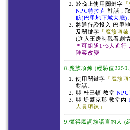
於晚上使用關鍵字
「
NPC特拉克
對話，
膀
(巴里地下城大廳)
將通行證投入
巴里
及關鍵字
「魔族項鍊
(進入王房時觀看劇情
＊可組隊1~3人進
陣容改變
8.魔族項鍊 (經驗值2250
使用關鍵字
「魔族項
對話。
與
杜巴頓
教堂
NP
與
堤爾克那
教堂內
人員項鍊」
。
9.懂得魔詞族語言的人 (經