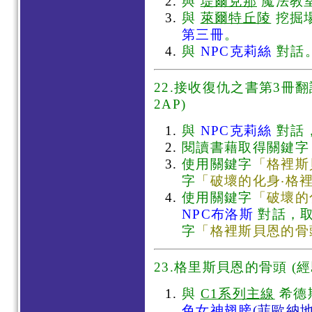
與
堤爾克那
魔法教
與
萊爾特丘陵
挖掘
第三冊
。
與
NPC克莉絲
對話
22.接收復仇之書第3冊翻譯
2AP)
與
NPC克莉絲
對話
閱讀書藉取得關鍵字
使用關鍵字
「格裡斯
字
「破壞的化身‧格
使用關鍵字
「破壞的
NPC布洛斯
對話，
字
「格裡斯貝恩的骨
23.格里斯貝恩的骨頭 (經
與
C1系列主線
希德
色女神翅膀
(菲歐納