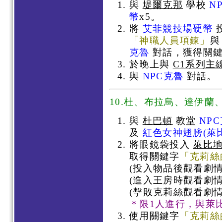
與
堤爾克那
學校
N
幣
x5。
將
艾菲競技場硬幣
「神職人員項鍊」
克魯
對話，獲得關
於晚上與
C1系列主
與
NPC克魯
對話。
10.杜、布拉烏、達伊蘭、瑟
與
杜巴頓
教堂
NP
及
紅色女神翅膀
(萊
將眼鏡袋投入
萊比
取得關鍵字
「克莉絲
(投入物品後觀看劇情
(進入王房時觀看劇情
(擊敗克莉絲觀看劇情
＊限1人進行，與萊
使用關鍵字
「克莉絲