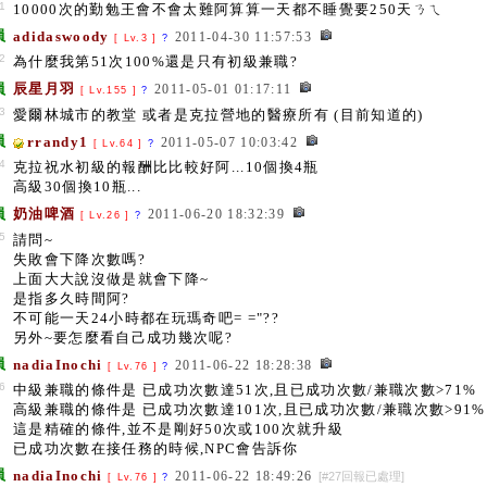
1
10000次的勤勉王會不會太難阿算算一天都不睡覺要250天ㄋㄟ
員
adidaswoody
2011-04-30 11:57:53
[ Lv.3 ]
?
2
為什麼我第51次100%還是只有初級兼職?
員
辰星月羽
2011-05-01 01:17:11
[ Lv.155 ]
?
3
愛爾林城市的教堂 或者是克拉營地的醫療所有 (目前知道的)
員
rrandy1
2011-05-07 10:03:42
[ Lv.64 ]
?
4
克拉祝水初級的報酬比比較好阿...10個換4瓶
高級30個換10瓶...
員
奶油啤酒
2011-06-20 18:32:39
[ Lv.26 ]
?
5
請問~
失敗會下降次數嗎?
上面大大說沒做是就會下降~
是指多久時間阿?
不可能一天24小時都在玩瑪奇吧= ="??
另外~要怎麼看自己成功幾次呢?
員
nadiaInochi
2011-06-22 18:28:38
[ Lv.76 ]
?
6
中級兼職的條件是 已成功次數達51次,且已成功次數/兼職次數>71%
高級兼職的條件是 已成功次數達101次,且已成功次數/兼職次數>91
這是精確的條件,並不是剛好50次或100次就升級
已成功次數在接任務的時候,NPC會告訴你
員
nadiaInochi
2011-06-22 18:49:26
[#27回報已處理]
[ Lv.76 ]
?