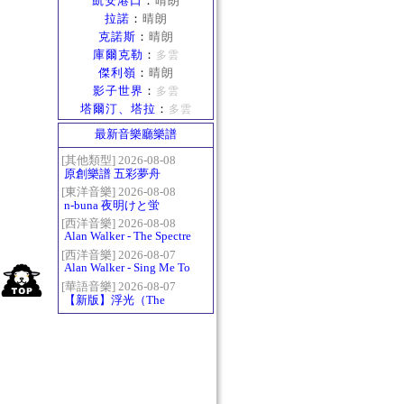
凱安港口
：
晴朗
拉諾
：
晴朗
克諾斯
：
晴朗
庫爾克勒
：
多雲
傑利嶺
：
晴朗
影子世界
：
多雲
塔爾汀、塔拉
：
多雲
最新音樂廳樂譜
[其他類型] 2026-08-08
原創樂譜 五彩夢舟
[東洋音樂] 2026-08-08
n-buna 夜明けと蛍
[西洋音樂] 2026-08-08
Alan Walker - The Spectre
[西洋音樂] 2026-08-07
Alan Walker - Sing Me To
Sleep
[華語音樂] 2026-08-07
【新版】浮光（The
History）：六和弦