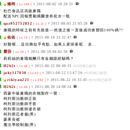
員
矮柯
2011-08-02 18:26:51
[ Lv.154 ]
?
8
杜巴食品店高級兼職
配送NPC回報獎勵偶爾會有祝水一瓶
員
qaz952752852
2011-08-03 21:05:28
[ Lv.11 ]
?
9
兼職的時候之前有失敗過~~然後之後一直做成功會變回100%媽??
員
佑佑
2011-08-10 23:32:47
[ Lv.73 ]
?
0
好難喔... 這任務似乎有點...如果人家掛著呢... 哀...
員
愛莎
2011-08-18 04:02:56
[ Lv.23 ]
?
1
莉莉絲的兼職報酬只有金錢跟經驗嗎？
員
H2b2t
2011-08-22 08:49:35
[#32回報已處理]
[ Lv.49 ]
?
員
jaky117036
2011-08-22 15:47:26
[#33回報已處理]
[ Lv.62 ]
?
員
rikiyau221
2011-08-22 16:35:45
[#34回報已處理]
[ Lv.252 ]
?
員
H2b2t
2011-08-30 14:08:24
[ Lv.49 ]
?
5
西蒙中級兼職的衣物製作一覽：
柯列斯治癒師正裝
柯列斯治癒師手套
柯列斯治癒師連衣裙
柯列斯忍者服(男)
蒙果長裙
魔法學校制服(男)