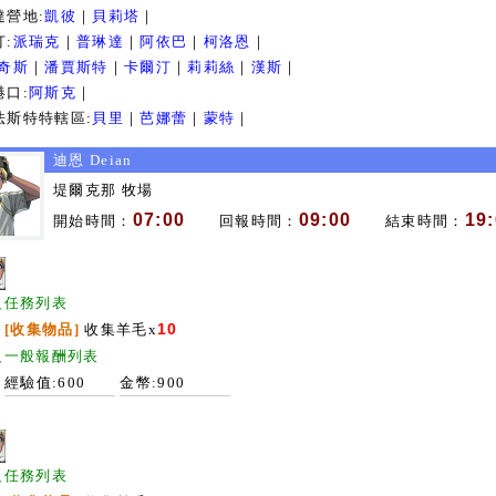
達營地:
凱彼
｜
貝莉塔
｜
汀:
派瑞克
｜
普琳達
｜
阿依巴
｜
柯洛恩
｜
奇斯
｜
潘賈斯特
｜
卡爾汀
｜
莉莉絲
｜
漢斯
｜
港口:
阿斯克
｜
法斯特特轄區:
貝里
｜
芭娜蕾
｜
蒙特
｜
迪恩 Deian
堤爾克那 牧場
07:00
09:00
19
開始時間：
回報時間：
結束時間：
級任務列表
10
[收集物品]
收集羊毛x
級一般報酬列表
經驗值:600
金幣:900
級任務列表