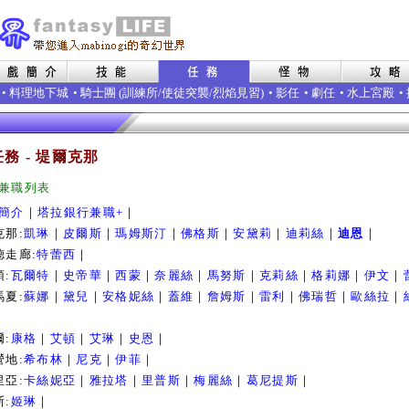
•
料理地下城
• 騎士團 (
訓練所
/
使徒突襲
/
烈焰見習
)
•
影任
•
劇任
•
水上宮殿
•
務 - 堤爾克那
兼職列表
簡介
｜
塔拉銀行兼職+
｜
克那:
凱琳
｜
皮爾斯
｜
瑪姆斯汀
｜
佛格斯
｜
安黛莉
｜
迪莉絲
｜
迪恩
｜
德走廊:
特蕾西
｜
頓:
瓦爾特
｜
史帝華
｜
西蒙
｜
奈麗絲
｜
馬努斯
｜
克莉絲
｜
格莉娜
｜
伊文
｜
馬夏:
蘇娜
｜
黛兒
｜
安格妮絲
｜
蓋維
｜
詹姆斯
｜
雷利
｜
佛瑞哲
｜
歐絲拉
｜
爾:
康格
｜
艾頓
｜
艾琳
｜
史恩
｜
營地:
希布林
｜
尼克
｜
伊菲
｜
里亞:
卡絲妮亞
｜
雅拉塔
｜
里普斯
｜
梅麗絲
｜
葛尼提斯
｜
斯:
姬琳
｜