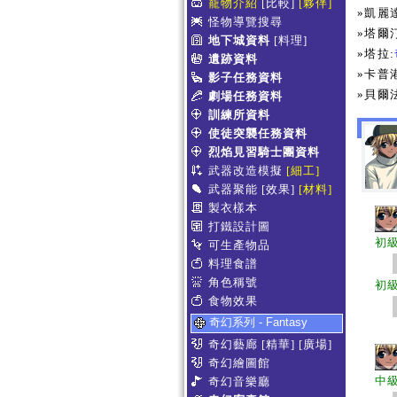
寵物介紹
[比較]
[夥伴]
»凱麗
怪物導覽搜尋
»塔爾
地下城資料
[料理]
»塔拉:
遺跡資料
»卡普
影子任務資料
»貝爾
劇場任務資料
訓練所資料
使徒突襲任務資料
烈焰見習騎士團資料
武器改造模擬
[細工]
武器聚能
[效果]
[材料]
製衣樣本
打鐵設計圖
初
可生產物品
料理食譜
角色稱號
初
食物效果
奇幻系列 - Fantasy
奇幻藝廊
[精華]
[廣場]
奇幻繪圖館
中
奇幻音樂廳