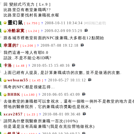
7
回 變頻式巧克力 [ Lv.9 ]
比路里亞有教堂兼職嗎??
比路里亞要找村長兼職祝水喔
靈幻鼠
員
2008-10-11 10:34:34
[#8回報已處理]
[ Lv.750 ]
?
員
冷酷寂寞
2009-02-09 09:55:29
[ Lv.24 ]
?
9
跟各城市裡教堂前面的NPC接兼職,大多都在12點開始
員
幸運的7
2009-07-08 19:12:18
[ Lv.206 ]
?
0
我們這邊一堆人有耶0.0
話說..不是不能公布ID嗎?
員
卡洛
2010-05-15 15:40:16
[ Lv.48 ]
?
1
上面已經有人提及, 是計算兼職成功的次數, 並不是做過的次數.
員
websam55
2010-05-27 10:11:12
[ Lv.45 ]
?
2
瑪奇的NPC都是很健忘得...
員
BHBK
2010-06-05 05:43:09
[ Lv.180 ]
?
3
去做教堂的兼職都可以拿祝水，還有一個唯一例外不是教堂的地方是
營地的醫療院所，它的兼職成功獎勵也是祝水。
員
xczv2857
2010-08-01 09:36:48
[ Lv.23 ]
?
4
請問為什麼我醫療所兼職一百次(100%)
但是還是沒有高級兼職?(我是在克拉營地做祝水)
員
銀月冰