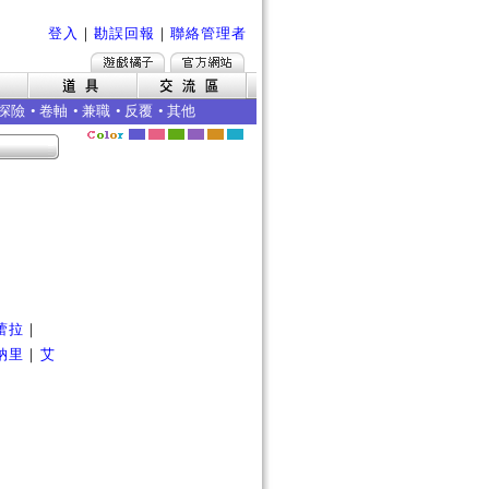
登入
｜
勘誤回報
｜
聯絡管理者
探險
•
卷軸
•
兼職
•
反覆
•
其他
蕾拉
｜
納里
｜
艾