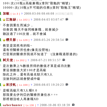
100↑次(10瓶)(高級兼職)(拿到"勤勉的"稱號)
10000↑次(10瓶)(不可能的任務)(拿到"勤勉王"稱號)
員
加歐
2008-03-06 08:46:08
[#2回報已處理]
[ Lv.3 ]
?
員
江無缺
2008-04-05 03:07:47
[ Lv.102 ]
?
3
不會因重生而減少，
但會因 幾天不做同種兼職，就會減少
聽說過了100次後，就不會減
員
櫻天影
2008-05-26 20:58:54
[ Lv.126 ]
?
4
教堂是當然有的啦~
還有些醫療所也會(像克拉營地)
巴雷斯的醫療所我就不知道了˙ ˙(沒兼職過那邊的)
員
弒天使
2008-07-21 09:51:57
[ Lv.202 ]
?
5
是次數乘上%數後所得的數值才算是成功次數
要這個數值大於100才是高級
除此之外，還有高級名額只有3人
沒搶到的話就會變成中級
員
呆洨軋
2008-08-05 19:20:23
[ Lv.168 ]
?
6
是喔高級只有3人喔0.0
那我要去伊利亞的醫療所兼住水= =+
那裡都沒啥人再兼職XD
員
saberhunter
2008-10-06 03:18:59
[ Lv.136 ]
?