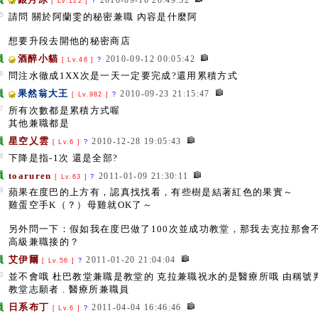
2010-09-10 20:49:52
[ Lv.122 ]
?
5
請問 關於阿蘭雯的秘密兼職 內容是什麼阿
想要升段去開他的秘密商店
員
酒醉小貓
2010-09-12 00:05:42
[ Lv.48 ]
?
6
問注水徹成1XX次是一天一定要完成?還用累積方式
員
果然翁大王
2010-09-23 21:15:47
[ Lv.982 ]
?
7
所有次數都是累積方式喔
其他兼職都是
員
星空乂雲
2010-12-28 19:05:43
[ Lv.6 ]
?
8
下降是指-1次 還是全部?
員
toaruren
2011-01-09 21:30:11
[ Lv.63 ]
?
9
蘋果在度巴的上方有，認真找找看，有些樹是結著紅色的果實～
雞蛋空手K（？）母雞就OK了～
另外問一下：假如我在度巴做了100次並成功教堂，那我去克拉那會
高級兼職接的？
員
艾伊爾
2011-01-20 21:04:04
[ Lv.56 ]
?
0
並不會哦 杜巴教堂兼職是教堂的 克拉兼職祝水的是醫療所哦 由稱號判斷
教堂志願者 . 醫療所兼職員
員
日系布丁
2011-04-04 16:46:46
[ Lv.6 ]
?