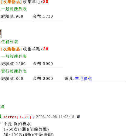
20
[收集物品]
收集羊毛x
級一般報酬列表
經驗值:900
金幣:1730
級任務列表
30
[收集物品]
收集羊毛x
級一般報酬列表
經驗值:2500
金幣:5000
全實行報酬列表
經驗值:800
金幣:2000
道具:
羊毛腰包
討論
員
secret
2008-02-08 11:03:18
[ Lv.23 ]
?
1
不是 例如祝水
1~50次(4瓶)(初級兼職)
50~100次(6瓶)(中級兼職)