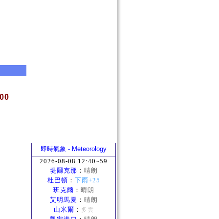
:00
即時氣象 - Meteorology
2026-08-08 12:40~59
堤爾克那
：
晴朗
杜巴頓
：
下雨+25
班克爾
：
晴朗
艾明馬夏
：
晴朗
山米爾
：
多雲