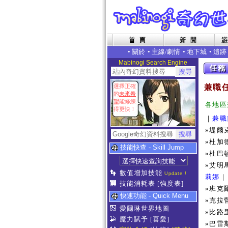
•
關於
•
主線/劇情
•
地下城
•
遺跡
Mabinogi Search Engine
選擇正確
兼職任
的
未來希
望
能修練
各地區
得更快！
｜
兼職
»堤爾
»杜加
技能快查 - Skill Jump
»杜巴
»艾明
數值增加技能
Update !
莉娜
｜
技能消耗表
[強度表]
»班克
快速功能 - Quick Menu
»克拉
愛爾琳世界地圖
»比路
魔力賦予
[喜愛]
»巴雷