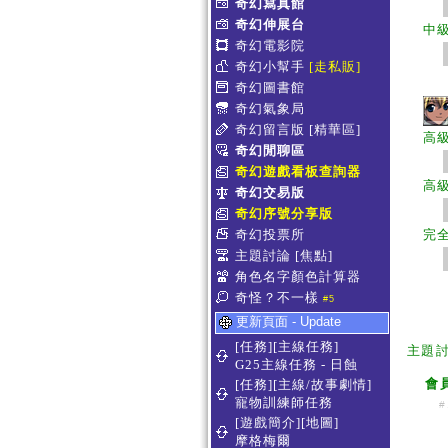
奇幻寫真館
奇幻伸展台
中
奇幻電影院
奇幻小幫手
[走私販]
奇幻圖書館
奇幻氣象局
奇幻留言版
[精華區]
高
奇幻閒聊區
奇幻遊戲看板查詢器
高
奇幻交易版
奇幻序號分享版
奇幻投票所
完
主題討論
[焦點]
角色名字顏色計算器
奇怪？不一樣
#5
更新頁面 - Update
[任務][主線任務]
主題
G25主線任務 - 日蝕
會
[任務][主線/故事劇情]
寵物訓練師任務
#
[遊戲簡介][地圖]
摩格梅爾