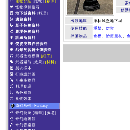
寵物介紹
[比較]
[夥伴]
索
怪物導覽搜尋
移動
地下城資料
[料理]
遺跡資料
出沒地區
庫林城堡地下城
影子任務資料
使用技能
重擊
、
防禦
劇場任務資料
掉落物品
金板
、
治癒魔杖
、
訓練所資料
使徒突襲任務資料
烈焰見習騎士團資料
武器改造模擬
[細工]
武器聚能
[效果]
[材料]
製衣樣本
打鐵設計圖
可生產物品
料理食譜
角色稱號
食物效果
奇幻系列 - Fantasy
奇幻藝廊
[精華]
[廣場]
奇幻繪圖館
奇幻音樂廳