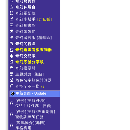
奇幻寫真館
奇幻伸展台
奇幻電影院
奇幻小幫手
[走私販]
奇幻圖書館
奇幻氣象局
奇幻留言版
[精華區]
奇幻閒聊區
奇幻遊戲看板查詢器
奇幻交易版
奇幻序號分享版
奇幻投票所
主題討論
[焦點]
角色名字顏色計算器
奇怪？不一樣
#5
更新頁面 - Update
[任務][主線任務]
G25主線任務 - 日蝕
[任務][主線/故事劇情]
寵物訓練師任務
[遊戲簡介][地圖]
摩格梅爾