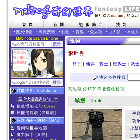
•
關於怪物
•
導覽搜尋
•
動物
•
昆蟲
•
亞人種
•
巨人類
•
不死系
Mabinogi Search Engine
影世界
今天有沒
有上來找
我兼職呀
｜
箭手
｜
傭兵
｜
戰士
｜
魔戰士
｜
武士
~？
快速怪物搜尋
其他種 分類下 單隻怪物檢視
技能快查 - Skill Jump
城堡
- Rook
數值增加技能
Update !
技能消耗表
[強度表]
生
快速功能 - Quick Menu
攻
愛爾琳世界地圖
攻擊
魔力賦予
[喜愛]
主動