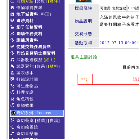
寵物介紹
[比較]
[夥伴]
怪物導覽搜尋
標籤屬性
可使用
無快速鍵
100堆
地下城資料
[料理]
充滿迪恩吹牛的箱子
遺跡資料
物品說明
是要打開箱子來看才
影子任務資料
劇場任務資料
交易狀態
訓練所資料
2017-07-13 00:0
活動取得
使徒突襲任務資料
烈焰見習騎士團資料
道具主題討論
武器改造模擬
[細工]
武器聚能
[效果]
[材料]
目前尚
製衣樣本
打鐵設計圖
請
msg.
可生產物品
料理食譜
角色稱號
食物效果
奇幻系列 - Fantasy
奇幻藝廊
[精華]
[廣場]
奇幻繪圖館
奇幻音樂廳