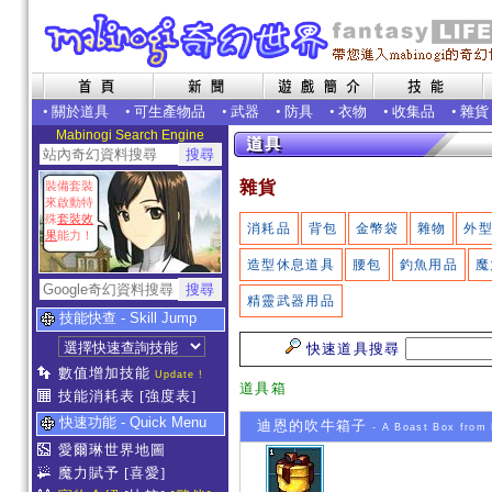
•
關於道具
•
可生產物品
•
武器
•
防具
•
衣物
•
收集品
•
雜貨
Mabinogi Search Engine
雜貨
裝備套裝
來啟動特
殊
套裝效
消耗品
背包
金幣袋
雜物
外
果
能力！
造型休息道具
腰包
釣魚用品
魔
精靈武器用品
技能快查 - Skill Jump
快速道具搜尋
數值增加技能
Update !
道具箱
技能消耗表
[強度表]
快速功能 - Quick Menu
迪恩的吹牛箱子
- A Boast Box from
愛爾琳世界地圖
魔力賦予
[喜愛]