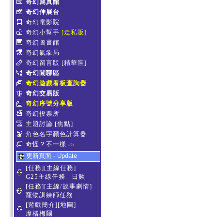
奇幻寫真館
奇幻伸展台
奇幻電影院
奇幻小幫手
[走私販]
奇幻圖書館
奇幻氣象局
奇幻留言版
[精華區]
奇幻閒聊區
奇幻遊戲看板查詢器
奇幻交易版
奇幻序號分享版
奇幻投票所
主題討論
[焦點]
角色名字顏色計算器
奇怪？不一樣
#5
更新頁面 - Update
[任務][主線任務]
G25主線任務 - 日蝕
[任務][主線/故事劇情]
寵物訓練師任務
[遊戲簡介][地圖]
摩格梅爾