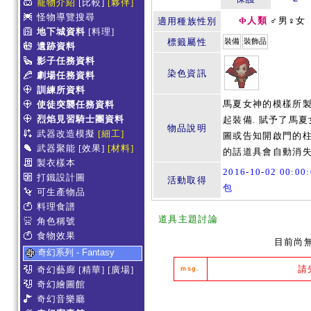
寵物介紹
[比較]
[夥伴]
怪物導覽搜尋
Φ人類
♂男♀女
適用種族性別
地下城資料
[料理]
標籤屬性
裝備
裝飾品
遺跡資料
影子任務資料
染色資訊
劇場任務資料
訓練所資料
馬夏女神的模樣所製
使徒突襲任務資料
烈焰見習騎士團資料
起裝備. 賦予了馬夏
物品說明
武器改造模擬
[細工]
圖或告知開啟門的柱
武器聚能
[效果]
[材料]
的話道具會自動消失
製衣樣本
2016-10-02 00:0
打鐵設計圖
活動取得
包
可生產物品
料理食譜
道具主題討論
角色稱號
食物效果
目前尚
奇幻系列 - Fantasy
請
奇幻藝廊
[精華]
[廣場]
msg.
奇幻繪圖館
奇幻音樂廳