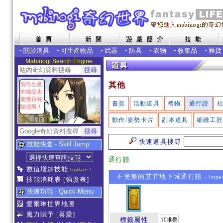
•
關於道具
•
可生產物品
•
武器
•
防具
•
衣物
•
收集品
•
雜貨
Mabinogi Search Engine
其他
製作生產
的物品也
能獲得經
書頁
活動道具
禮物
通行證
驗值喔！
動作/姿勢卡片
副本道具
細緻工
快速道具搜尋
技能快查 - Skill Jump
通行證
數值增加技能
Update !
不完整的艾菲地下城通行證
- Impe
技能消耗表
[強度表]
快速功能 - Quick Menu
愛爾琳世界地圖
魔力賦予
[喜愛]
標籤屬性
10堆疊