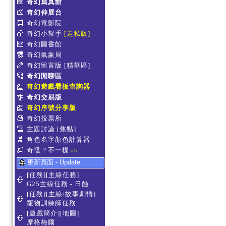
奇幻寫真館
奇幻伸展台
奇幻電影院
奇幻小幫手
[走私販]
奇幻圖書館
奇幻氣象局
奇幻留言版
[精華區]
奇幻閒聊區
奇幻遊戲看板查詢器
奇幻交易版
奇幻序號分享版
奇幻投票所
主題討論
[焦點]
角色名字顏色計算器
奇怪？不一樣
#5
更新頁面 - Update
[任務][主線任務]
G25主線任務 - 日蝕
[任務][主線/故事劇情]
寵物訓練師任務
[遊戲簡介][地圖]
摩格梅爾