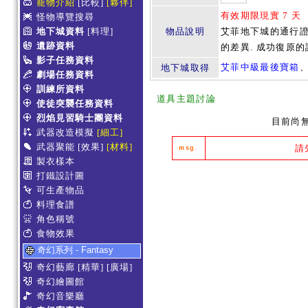
寵物介紹
[比較]
[夥伴]
有效期限現實 7 天
怪物導覽搜尋
地下城資料
[料理]
物品說明
艾菲地下城的通行證
遺跡資料
的差異. 成功復原
影子任務資料
艾菲中級最後寶箱
地下城取得
劇場任務資料
訓練所資料
道具主題討論
使徒突襲任務資料
烈焰見習騎士團資料
目前尚
武器改造模擬
[細工]
武器聚能
[效果]
[材料]
請
msg.
製衣樣本
打鐵設計圖
可生產物品
料理食譜
角色稱號
食物效果
奇幻系列 - Fantasy
奇幻藝廊
[精華]
[廣場]
奇幻繪圖館
奇幻音樂廳