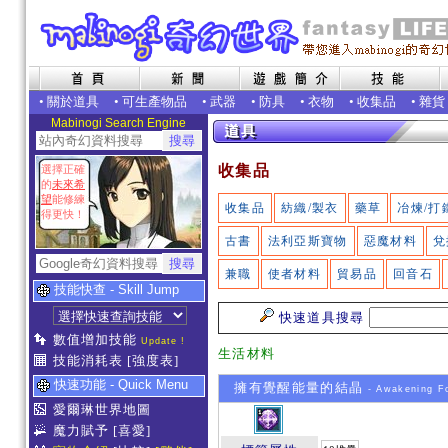
•
關於道具
•
可生產物品
•
武器
•
防具
•
衣物
•
收集品
•
雜貨
Mabinogi Search Engine
收集品
選擇正確
的
未來希
望
能修練
收集品
紡織/製衣
藥草
冶煉/打
得更快！
古書
法利亞斯寶物
惡魔材料
兌
兼職
使者材料
貿易品
回音石
技能快查 - Skill Jump
快速道具搜尋
數值增加技能
Update !
生活材料
技能消耗表
[強度表]
快速功能 - Quick Menu
擁有覺醒能量的結晶
- Awakening Fo
愛爾琳世界地圖
魔力賦予
[喜愛]