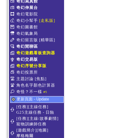
奇幻寫真館
奇幻伸展台
奇幻電影院
奇幻小幫手
[走私販]
奇幻圖書館
奇幻氣象局
奇幻留言版
[精華區]
奇幻閒聊區
奇幻遊戲看板查詢器
奇幻交易版
奇幻序號分享版
奇幻投票所
主題討論
[焦點]
角色名字顏色計算器
奇怪？不一樣
#5
更新頁面 - Update
[任務][主線任務]
G25主線任務 - 日蝕
[任務][主線/故事劇情]
寵物訓練師任務
[遊戲簡介][地圖]
摩格梅爾