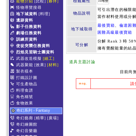
標籤屬性
寵物介紹
[比較]
[夥伴]
10堆疊
怪物導覽搜尋
可引出潛在的極限能
物品說明
地下城資料
[料理]
當作材料使用或分解
遺跡資料
最後寶箱
、
倫達困
影子任務資料
地下城取得
困難高級最後寶箱
劇場任務資料
訓練所資料
分解 Rank 3 時 58
可分解
使徒突襲任務資料
擁有覺醒能量的結晶 x
烈焰見習騎士團資料
武器改造模擬
[細工]
道具主題討論
武器聚能
[效果]
[材料]
製衣樣本
目前尚
打鐵設計圖
請
可生產物品
msg.
料理食譜
角色稱號
食物效果
奇幻系列 - Fantasy
奇幻藝廊
[精華]
[廣場]
奇幻繪圖館
奇幻音樂廳