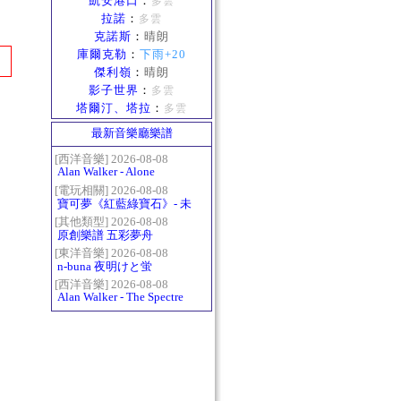
凱安港口
：
多雲
拉諾
：
多雲
克諾斯
：
晴朗
庫爾克勒
：
下雨+20
傑利嶺
：
晴朗
影子世界
：
多雲
塔爾汀、塔拉
：
多雲
最新音樂廳樂譜
[西洋音樂] 2026-08-08
Alan Walker - Alone
[電玩相關] 2026-08-08
寶可夢《紅藍綠寶石》- 未
白鎮BGM (Littleroot Town)
[其他類型] 2026-08-08
原創樂譜 五彩夢舟
[東洋音樂] 2026-08-08
n-buna 夜明けと蛍
[西洋音樂] 2026-08-08
Alan Walker - The Spectre