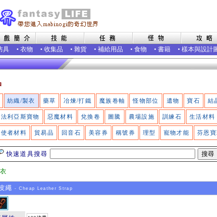
防具
•
衣物
•
收集品
•
雜貨
•
補給用品
•
食物
•
書籍
•
樣本與設計
品
紡織/製衣
藥草
冶煉/打鐵
魔族卷軸
怪物部位
遺物
寶石
結
法利亞斯寶物
惡魔材料
兌換卷
圖騰
農場設施
訓練石
生活材料
使者材料
貿易品
回音石
美容券
稱號券
理型
寵物才能
芬恩寶
快速道具搜尋
製衣
皮繩
- Cheap Leather Strap