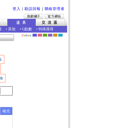
登入
｜
勘誤回報
｜
聯絡管理者
圖
•
其他
•
G點數
•
特殊搜尋
晶
珠
補充