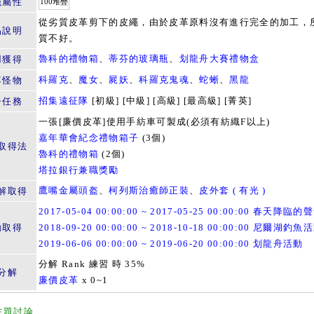
籤屬性
100堆疊
從劣質皮革剪下的皮繩，由於皮革原料沒有進行完全的加工，
品說明
質不好。
魯科的禮物箱
、
蒂芬的玻璃瓶
、
划龍舟大賽禮物盒
用獲得
科羅克
、
魔女
、
屍妖
、
科羅克鬼魂
、
蛇蜥
、
黑龍
落怪物
招集遠征隊
[初級] [中級] [高級] [最高級] [菁英]
子任務
一張[廉價皮革]使用手紡車可製成(必須有紡織F以上)
嘉年華會紀念禮物箱子
(3個)
取得法
魯科的禮物箱
(2個)
塔拉銀行兼職獎勵
鷹嘴金屬頭盔
、
柯列斯治癒師正裝
、
皮外套 ( 有光 )
解取得
2017-05-04 00:00:00 ~ 2017-05-25 00:00:00 春天降臨的
動取得
2018-09-20 00:00:00 ~ 2018-10-18 00:00:00 尼爾湖釣魚
2019-06-06 00:00:00 ~ 2019-06-20 00:00:00 划龍舟活動
分解 Rank 練習 時 35%
分解
廉價皮革
x 0~1
主題討論