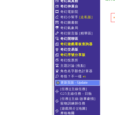
奇幻寫真館
奇幻伸展台
奇幻電影院
奇幻小幫手
[走私販]
奇幻圖書館
奇幻氣象局
奇幻留言版
[精華區]
奇幻閒聊區
奇幻遊戲看板查詢器
奇幻交易版
奇幻序號分享版
奇幻投票所
主題討論
[焦點]
角色名字顏色計算器
奇怪？不一樣
#5
更新頁面 - Update
[任務][主線任務]
G25主線任務 - 日蝕
[任務][主線/故事劇情]
寵物訓練師任務
[遊戲簡介][地圖]
摩格梅爾