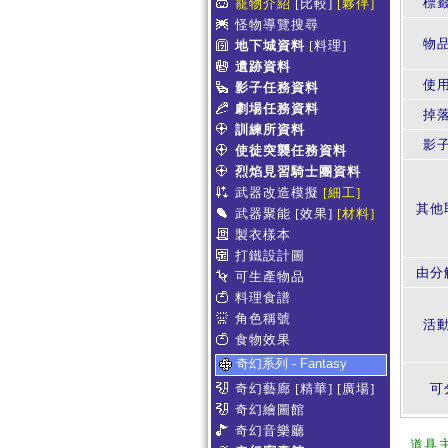
標
寵物介紹
[比較]
[夥伴]
怪物導覽搜尋
物
地下城資料
[料理]
遺跡資料
使
影子任務資料
劇場任務資料
掉
訓練所資料
影
使徒突襲任務資料
烈焰見習騎士團資料
武器改造模擬
[細工]
其他
武器聚能
[效果]
[材料]
製衣樣本
打鐵設計圖
由分
可生產物品
料理食譜
角色稱號
活
食物效果
奇幻系列 - Fantasy
奇幻藝廊
[精華]
[廣場]
可
奇幻繪圖館
奇幻音樂廳
道具