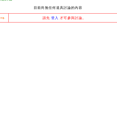
目前尚無任何道具討論的內容
請先
登入
才可參與討論。
msg.