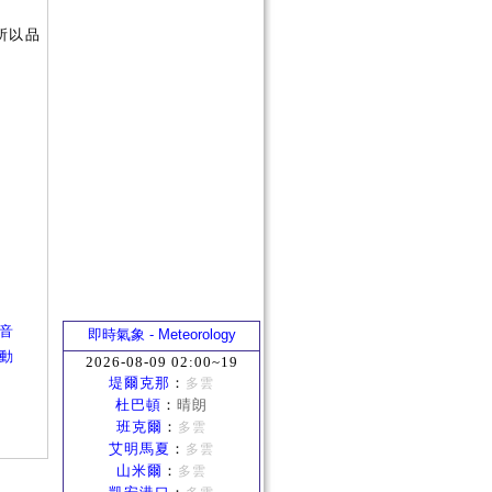
所以品
聲音
即時氣象 - Meteorology
活動
2026-08-09 02:00~19
堤爾克那
：
多雲
杜巴頓
：
晴朗
班克爾
：
多雲
艾明馬夏
：
多雲
山米爾
：
多雲