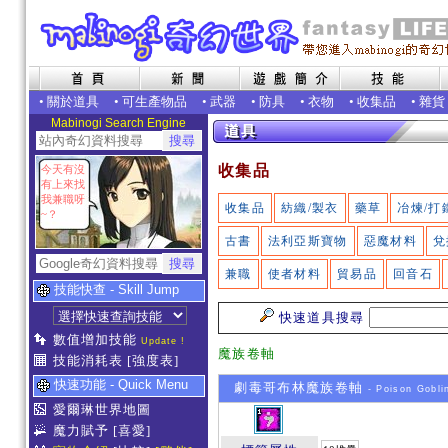
•
關於道具
•
可生產物品
•
武器
•
防具
•
衣物
•
收集品
•
雜貨
Mabinogi Search Engine
收集品
今天有沒
有上來找
我兼職呀
收集品
紡織/製衣
藥草
冶煉/打
~？
古書
法利亞斯寶物
惡魔材料
兌
兼職
使者材料
貿易品
回音石
技能快查 - Skill Jump
快速道具搜尋
數值增加技能
Update !
魔族卷軸
技能消耗表
[強度表]
快速功能 - Quick Menu
劇毒哥布林魔族卷軸
- Poison Goblin
愛爾琳世界地圖
魔力賦予
[喜愛]