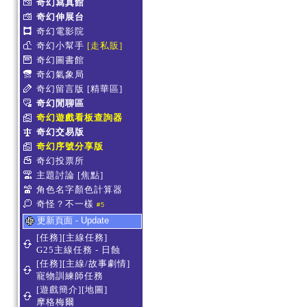
奇幻寫真館
奇幻伸展台
奇幻電影院
奇幻小幫手
[走私販]
奇幻圖書館
奇幻氣象局
奇幻留言版
[精華區]
奇幻閒聊區
奇幻遊戲看板查詢器
奇幻交易版
奇幻序號分享版
奇幻投票所
主題討論
[焦點]
角色名字顏色計算器
奇怪？不一樣
#5
更新頁面 - Update
[任務][主線任務]
G25主線任務 - 日蝕
[任務][主線/故事劇情]
寵物訓練師任務
[遊戲簡介][地圖]
摩格梅爾