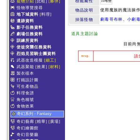
標籤屬性
寵物介紹
[比較]
[夥伴]
10堆疊
怪物導覽搜尋
使用魔族的魔法操
物品說明
地下城資料
[料理]
劇毒哥布林
、
小劇
掉落怪物
遺跡資料
影子任務資料
道具主題討論
劇場任務資料
訓練所資料
目前尚
使徒突襲任務資料
烈焰見習騎士團資料
請
msg.
武器改造模擬
[細工]
武器聚能
[效果]
[材料]
製衣樣本
打鐵設計圖
可生產物品
料理食譜
角色稱號
食物效果
奇幻系列 - Fantasy
奇幻藝廊
[精華]
[廣場]
奇幻繪圖館
奇幻音樂廳