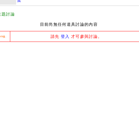
蛋
主題討論
目前尚無任何道具討論的內容
請先
登入
才可參與討論。
msg.