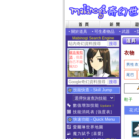
•
關於道具
•
可生產物品
•
武器
•
Mabinogi Search Engine
衣物
釀造葡萄
酒
，但是
自己不能
男性衣
喝XD
尾巴
技能快查 - Skill Jump
鞋子
數值增加技能
Update !
花式溜
技能消耗表
[強度表]
快速功能 - Quick Menu
愛爾琳世界地圖
魔力賦予
[喜愛]