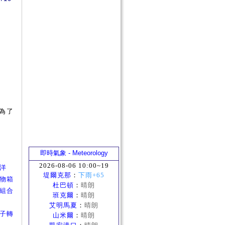
為了
即時氣象 - Meteorology
2026-08-06 10:00~19
洋洋
堤爾克那
：
下雨+65
念禮物箱
杜巴頓
：
晴朗
服裝組合
班克爾
：
晴朗
艾明馬夏
：
晴朗
巫箱子轉
山米爾
：
晴朗