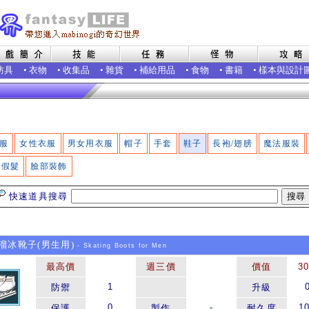
防具
•
衣物
•
收集品
•
雜貨
•
補給用品
•
食物
•
書籍
•
樣本與設計
服
女性衣服
男女用衣服
帽子
手套
鞋子
長袍/翅膀
魔法服裝
假髮
臉部裝飾
快速道具搜尋
冰靴子(男生用)
- Skating Boots for Men
最高價
週三價
價值
3
1
防禦
升級
0
-
1
保護
製作
耐久度