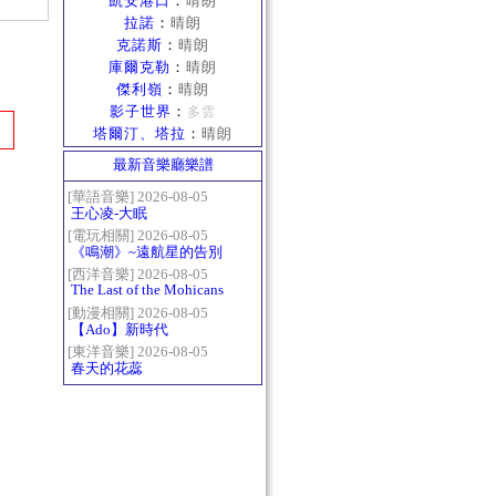
凱安港口
：
晴朗
拉諾
：
晴朗
克諾斯
：
晴朗
庫爾克勒
：
晴朗
傑利嶺
：
晴朗
影子世界
：
多雲
塔爾汀、塔拉
：
晴朗
最新音樂廳樂譜
[華語音樂] 2026-08-05
王心凌-大眠
[電玩相關] 2026-08-05
《鳴潮》~遠航星的告別
[西洋音樂] 2026-08-05
The Last of the Mohicans
最後的莫西乾人
[動漫相關] 2026-08-05
【Ado】新時代
[東洋音樂] 2026-08-05
春天的花蕊