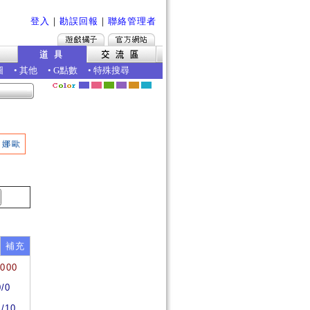
登入
｜
勘誤回報
｜
聯絡管理者
圖
•
其他
•
G點數
•
特殊搜尋
娜歐
補充
0000
0/0
0/10