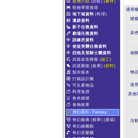
寵物介紹
[比較]
[夥伴]
怪物導覽搜尋
適用
地下城資料
[料理]
標
遺跡資料
影子任務資料
染
劇場任務資料
訓練所資料
使徒突襲任務資料
烈焰見習騎士團資料
相
武器改造模擬
[細工]
武器聚能
[效果]
[材料]
物
製衣樣本
打鐵設計圖
使
可生產物品
料理食譜
其他
角色稱號
食物效果
奇幻系列 - Fantasy
奇幻藝廊
[精華]
[廣場]
活
奇幻繪圖館
奇幻音樂廳