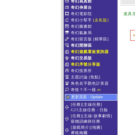
奇幻寫真館
奇幻伸展台
奇幻電影院
道具
奇幻小幫手
[走私販]
奇幻圖書館
奇幻氣象局
奇幻留言版
[精華區]
奇幻閒聊區
奇幻遊戲看板查詢器
奇幻交易版
奇幻序號分享版
奇幻投票所
主題討論
[焦點]
角色名字顏色計算器
奇怪？不一樣
#5
更新頁面 - Update
[任務][主線任務]
G25主線任務 - 日蝕
[任務][主線/故事劇情]
寵物訓練師任務
[遊戲簡介][地圖]
摩格梅爾