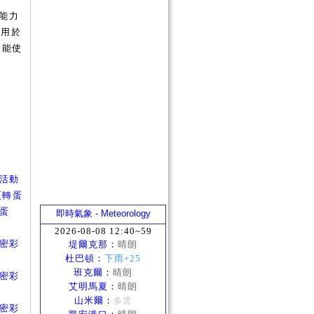
能力
使用於
只能使
箱子活動
網頁轉蛋
彩蛋
即時氣象 - Meteorology
2026-08-08 12:40~59
的秘密彩
堤爾克那
：
晴朗
杜巴頓
：
下雨+25
班克爾
：
晴朗
的秘密彩
艾明馬夏
：
晴朗
山米爾
：
多雲
的秘密彩