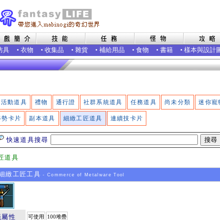
防具
•
衣物
•
收集品
•
雜貨
•
補給用品
•
食物
•
書籍
•
樣本與設計
活動道具
禮物
通行證
社群系統道具
任務道具
尚未分類
迷你寵
姿勢卡片
副本道具
細緻工匠道具
連續技卡片
快速道具搜尋
匠道具
細緻工匠工具
- Commerce of Metalware Tool
籤屬性
可使用
100堆疊