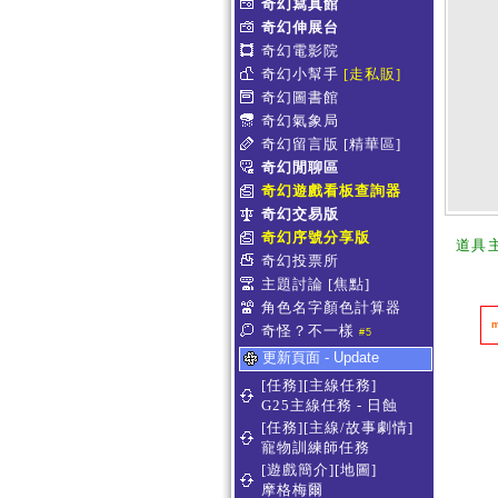
奇幻寫真館
奇幻伸展台
奇幻電影院
奇幻小幫手
[走私販]
奇幻圖書館
奇幻氣象局
奇幻留言版
[精華區]
奇幻閒聊區
奇幻遊戲看板查詢器
奇幻交易版
奇幻序號分享版
道具
奇幻投票所
主題討論
[焦點]
角色名字顏色計算器
奇怪？不一樣
#5
更新頁面 - Update
[任務][主線任務]
G25主線任務 - 日蝕
[任務][主線/故事劇情]
寵物訓練師任務
[遊戲簡介][地圖]
摩格梅爾