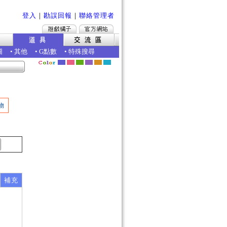
登入
｜
勘誤回報
｜
聯絡管理者
圖
•
其他
•
G點數
•
特殊搜尋
物
補充