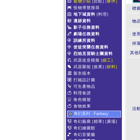
寵物介紹
[比較]
[夥伴]
怪物導覽搜尋
標
地下城資料
[料理]
遺跡資料
物
影子任務資料
劇場任務資料
使
訓練所資料
掉
使徒突襲任務資料
其他
烈焰見習騎士團資料
武器改造模擬
[細工]
武器聚能
[效果]
[材料]
製衣樣本
打鐵設計圖
可生產物品
料理食譜
角色稱號
食物效果
活
奇幻系列 - Fantasy
奇幻藝廊
[精華]
[廣場]
奇幻繪圖館
奇幻音樂廳