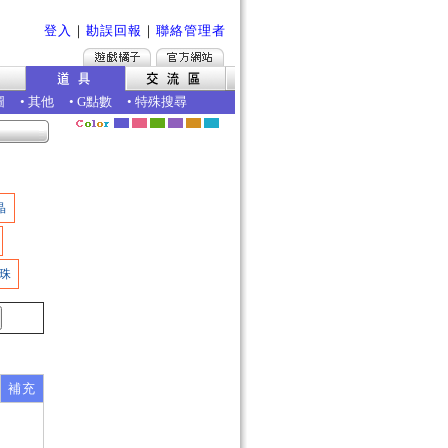
登入
｜
勘誤回報
｜
聯絡管理者
圖
•
其他
•
G點數
•
特殊搜尋
晶
珠
補充