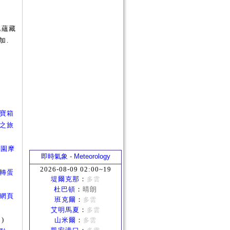
此蘊藏
加.
幸運寶箱
星爆之旅
h樂園摩
即時氣象 - Meteorology
2026-08-09 02:00~19
網頁轉蛋
堤爾克那
：
多雲
杜巴頓
：
晴朗
公主網頁
班克爾
：
多雲
艾明馬夏
：
多雲
)
山米爾
：
多雲