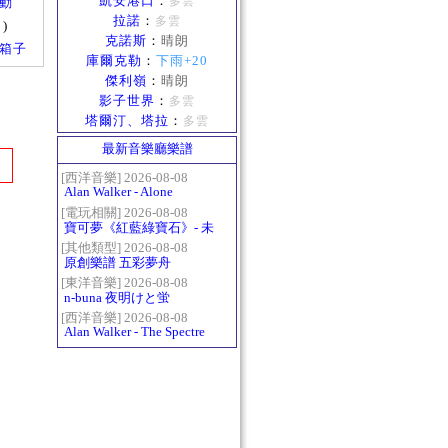
凱安港口
：
多雲
活動
拉諾
：
多雲
)
克諾斯
：
晴朗
工具箱子
庫爾克勒
：
下雨+20
傑利嶺
：
晴朗
影子世界
：
多雲
塔爾汀、塔拉
：
多雲
最新音樂廳樂譜
[西洋音樂] 2026-08-08
Alan Walker - Alone
[電玩相關] 2026-08-08
寶可夢《紅藍綠寶石》- 未
白鎮BGM (Littleroot Town)
[其他類型] 2026-08-08
原創樂譜 五彩夢舟
[東洋音樂] 2026-08-08
n-buna 夜明けと蛍
[西洋音樂] 2026-08-08
Alan Walker - The Spectre