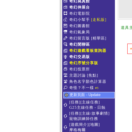
奇幻寫真館
奇幻伸展台
奇幻電影院
奇幻小幫手
[走私販]
奇幻圖書館
道具
奇幻氣象局
奇幻留言版
[精華區]
奇幻閒聊區
奇幻遊戲看板查詢器
奇幻交易版
奇幻序號分享版
奇幻投票所
主題討論
[焦點]
角色名字顏色計算器
奇怪？不一樣
#5
更新頁面 - Update
[任務][主線任務]
G25主線任務 - 日蝕
[任務][主線/故事劇情]
寵物訓練師任務
[遊戲簡介][地圖]
摩格梅爾