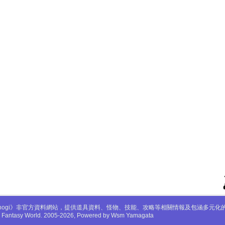
mabinogi》非官方資料網站，提供道具資料、怪物、技能、攻略等相關情報及包涵多元
gi Fantasy World. 2005-2026, Powered by Wsm Yamagata