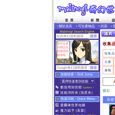
•
關於道具
•
可生產物品
•
武器
•
Mabinogi Search Engine
收集
製作生產
的物品也
能獲得經
收集品
驗值喔！
古書
兼職
技能快查 - Skill Jump
數值增加技能
Update !
寶石
技能消耗表
[強度表]
快速功能 - Quick Menu
高級
愛爾琳世界地圖
魔力賦予
[喜愛]