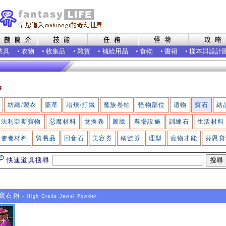
防具
•
衣物
•
收集品
•
雜貨
•
補給用品
•
食物
•
書籍
•
樣本與設計
品
紡織/製衣
藥草
冶煉/打鐵
魔族卷軸
怪物部位
遺物
寶石
結
法利亞斯寶物
惡魔材料
兌換卷
圖騰
農場設施
訓練石
生活材料
使者材料
貿易品
回音石
美容券
稱號券
理型
寵物才能
芬恩寶
快速道具搜尋
寶石粉
- High Grade Jewel Powder