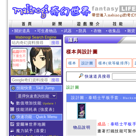
•
關於道具
•
可生產物品
•
武器
•
防具
•
衣物
•
收集品
•
雜貨
Mabinogi Search Engine
樣本與設計圖
結婚
狀態
下重生不
能轉換性
樣本
設計圖
樣本(依等級排序)
別喔~
快速道具搜尋
設計圖
技能快查 - Skill Jump
設計圖 - 泰晤士平板手套
- Blacksm
數值增加技能
Update !
技能消耗表
[強度表]
快速功能 - Quick Menu
成品：
泰晤士平板
愛爾琳世界地圖
物品說明
魔力賦予
[喜愛]
畫著打鐵技能可製