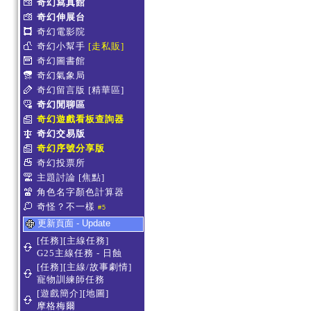
奇幻寫真館
奇幻伸展台
奇幻電影院
奇幻小幫手
[走私販]
奇幻圖書館
奇幻氣象局
奇幻留言版
[精華區]
奇幻閒聊區
奇幻遊戲看板查詢器
奇幻交易版
奇幻序號分享版
奇幻投票所
主題討論
[焦點]
角色名字顏色計算器
奇怪？不一樣
#5
更新頁面 - Update
[任務][主線任務]
G25主線任務 - 日蝕
[任務][主線/故事劇情]
寵物訓練師任務
[遊戲簡介][地圖]
摩格梅爾