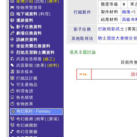
寵物介紹
[比較]
[夥伴]
難度等級
6
單
怪物導覽搜尋
製作材料
鐵塊
×
打鐵製作
地下城資料
[料理]
結尾材料
高級布
遺跡資料
影子任務資料
打敗暗影武士
[菁英
影子任務
劇場任務資料
騎士競技大會積分
其他取得法
訓練所資料
使徒突襲任務資料
道具主題討論
烈焰見習騎士團資料
武器改造模擬
[細工]
目前尚
武器聚能
[效果]
[材料]
製衣樣本
請
msg.
打鐵設計圖
可生產物品
料理食譜
角色稱號
食物效果
奇幻系列 - Fantasy
奇幻藝廊
[精華]
[廣場]
奇幻繪圖館
奇幻音樂廳