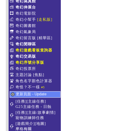
奇幻寫真館
奇幻伸展台
奇幻電影院
奇幻小幫手
[走私販]
奇幻圖書館
奇幻氣象局
奇幻留言版
[精華區]
奇幻閒聊區
奇幻遊戲看板查詢器
奇幻交易版
奇幻序號分享版
奇幻投票所
主題討論
[焦點]
角色名字顏色計算器
奇怪？不一樣
#5
更新頁面 - Update
[任務][主線任務]
G25主線任務 - 日蝕
[任務][主線/故事劇情]
寵物訓練師任務
[遊戲簡介][地圖]
摩格梅爾