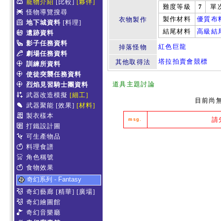
寵物介紹
[比較]
[夥伴]
難度等級
7
單
怪物導覽搜尋
製作材料
優質布
衣物製作
地下城資料
[料理]
結尾材料
高級結
遺跡資料
影子任務資料
紅色巨龍
掉落怪物
劇場任務資料
塔拉拍賣會競標
其他取得法
訓練所資料
使徒突襲任務資料
道具主題討論
烈焰見習騎士團資料
武器改造模擬
[細工]
目前尚
武器聚能
[效果]
[材料]
製衣樣本
請
msg.
打鐵設計圖
可生產物品
料理食譜
角色稱號
食物效果
奇幻系列 - Fantasy
奇幻藝廊
[精華]
[廣場]
奇幻繪圖館
奇幻音樂廳