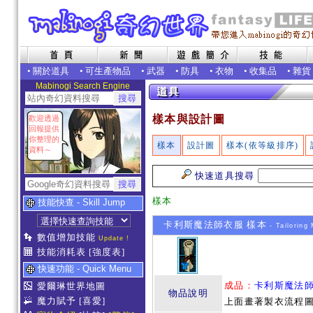
•
關於道具
•
可生產物品
•
武器
•
防具
•
衣物
•
收集品
•
雜貨
Mabinogi Search Engine
樣本與設計圖
歡迎透過
回報提供
你整理的
樣本
設計圖
樣本(依等級排序)
資料～
快速道具搜尋
樣本
技能快查 - Skill Jump
卡利斯魔法師衣服 樣本
- Tailoring
數值增加技能
Update !
技能消耗表
[強度表]
快速功能 - Quick Menu
成品：
卡利斯魔法
愛爾琳世界地圖
物品說明
魔力賦予
[喜愛]
上面畫著製衣流程