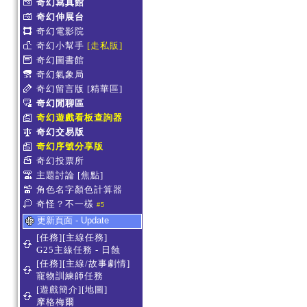
奇幻寫真館
奇幻伸展台
奇幻電影院
奇幻小幫手
[走私販]
奇幻圖書館
奇幻氣象局
奇幻留言版
[精華區]
奇幻閒聊區
奇幻遊戲看板查詢器
奇幻交易版
奇幻序號分享版
奇幻投票所
主題討論
[焦點]
角色名字顏色計算器
奇怪？不一樣
#5
更新頁面 - Update
[任務][主線任務]
G25主線任務 - 日蝕
[任務][主線/故事劇情]
寵物訓練師任務
[遊戲簡介][地圖]
摩格梅爾