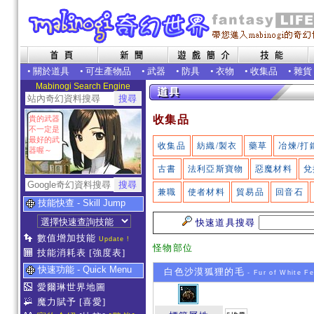
•
關於道具
•
可生產物品
•
武器
•
防具
•
衣物
•
收集品
•
雜貨
Mabinogi Search Engine
收集品
貴的武器
不一定是
最好的武
收集品
紡織/製衣
藥草
冶煉/打
器喔～
古書
法利亞斯寶物
惡魔材料
兌
兼職
使者材料
貿易品
回音石
技能快查 - Skill Jump
快速道具搜尋
數值增加技能
Update !
怪物部位
技能消耗表
[強度表]
快速功能 - Quick Menu
白色沙漠狐狸的毛
- Fur of White F
愛爾琳世界地圖
魔力賦予
[喜愛]