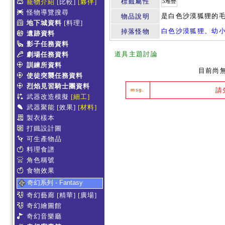
標籤屬性
寵物介紹
[比較]
[夥伴]
5堆疊
怪物導覽搜尋
是白色沙漠狐狸的
物品說明
地下城資料
[料理]
白色沙漠狐狸
、
幼
掉落怪物
遺跡資料
影子任務資料
道具主題討論
劇場任務資料
訓練所資料
目前尚
使徒突襲任務資料
烈焰見習騎士團資料
請
msg.
武器改造模擬
[細工]
武器聚能
[效果]
[材料]
製衣樣本
打鐵設計圖
可生產物品
料理食譜
角色稱號
食物效果
奇幻系列 - Fantasy
奇幻藝廊
[精華]
[廣場]
奇幻繪圖館
奇幻音樂廳