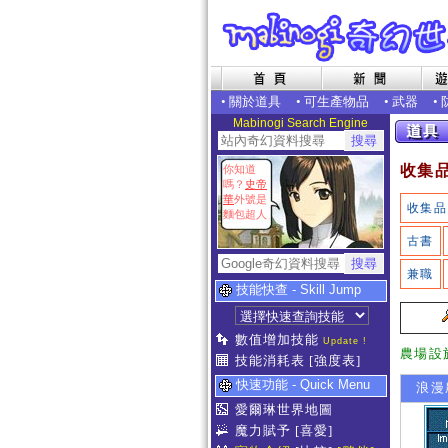
•
關於道具
•
可生產物品
•
武器
•
Mabinogi Search Engine
收集
你知道
嗎？
史帝
華
外號是
收集品
麵包超人
古書
兼職
技能快查 - Skill Jump
數值增加技能
Update !
農場設
技能消耗表
[強度表]
快速功能 - Quick Menu
浪漫
愛爾琳世界地圖
魔力賦予
[喜愛]