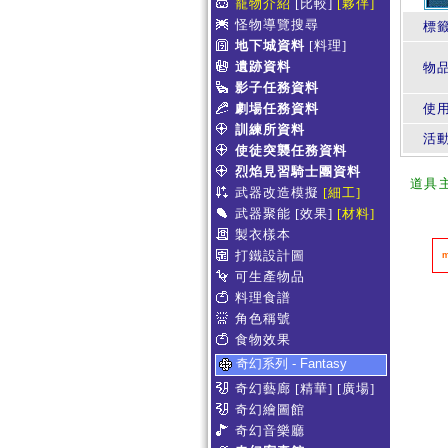
寵物介紹
[比較]
[夥伴]
怪物導覽搜尋
標
地下城資料
[料理]
遺跡資料
物
影子任務資料
劇場任務資料
使
訓練所資料
活
使徒突襲任務資料
烈焰見習騎士團資料
道具
武器改造模擬
[細工]
武器聚能
[效果]
[材料]
製衣樣本
打鐵設計圖
可生產物品
料理食譜
角色稱號
食物效果
奇幻系列 - Fantasy
奇幻藝廊
[精華]
[廣場]
奇幻繪圖館
奇幻音樂廳