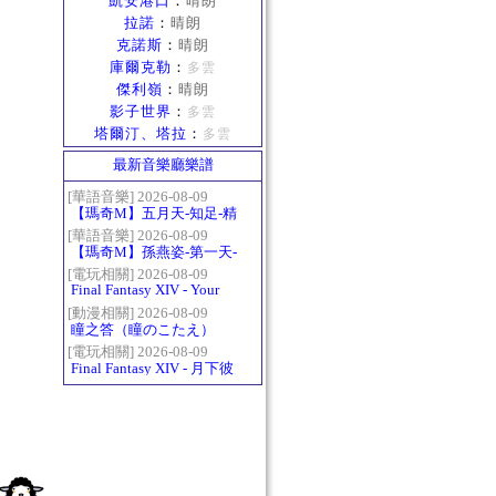
凱安港口
：
晴朗
拉諾
：
晴朗
克諾斯
：
晴朗
庫爾克勒
：
多雲
傑利嶺
：
晴朗
影子世界
：
多雲
塔爾汀、塔拉
：
多雲
最新音樂廳樂譜
[華語音樂] 2026-08-09
【瑪奇M】五月天-知足-精
修版
[華語音樂] 2026-08-09
【瑪奇M】孫燕姿-第一天-
精修版
[電玩相關] 2026-08-09
Final Fantasy XIV - Your
Answer
[動漫相關] 2026-08-09
瞳之答（瞳のこたえ）
[電玩相關] 2026-08-09
Final Fantasy XIV - 月下彼
岸花 ～蛮神ツクヨミ討滅
戦～