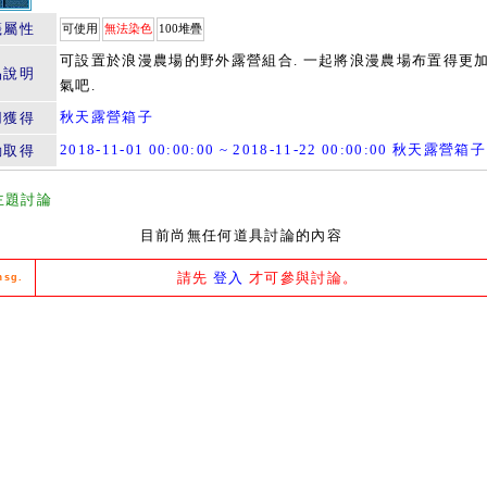
籤屬性
可使用
無法染色
100堆疊
可設置於浪漫農場的野外露營組合. 一起將浪漫農場布置得更
品說明
氣吧.
秋天露營箱子
用獲得
2018-11-01 00:00:00 ~ 2018-11-22 00:00:00 秋天露營箱子
動取得
主題討論
目前尚無任何道具討論的內容
請先
登入
才可參與討論。
msg.