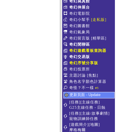
奇幻寫真館
奇幻伸展台
奇幻電影院
奇幻小幫手
[走私販]
奇幻圖書館
奇幻氣象局
奇幻留言版
[精華區]
奇幻閒聊區
奇幻遊戲看板查詢器
奇幻交易版
奇幻序號分享版
奇幻投票所
主題討論
[焦點]
角色名字顏色計算器
奇怪？不一樣
#5
更新頁面 - Update
[任務][主線任務]
G25主線任務 - 日蝕
[任務][主線/故事劇情]
寵物訓練師任務
[遊戲簡介][地圖]
摩格梅爾