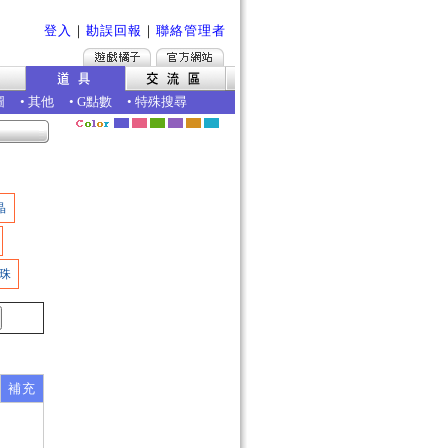
登入
｜
勘誤回報
｜
聯絡管理者
圖
•
其他
•
G點數
•
特殊搜尋
晶
珠
補充