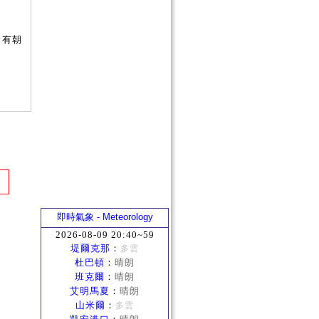
加有朝
即時氣象 - Meteorology
2026-08-09 20:40~59
堤爾克那
：
多雲
杜巴頓
：
晴朗
班克爾
：
晴朗
艾明馬夏
：
晴朗
山米爾
：
多雲