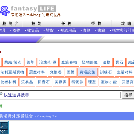
防具
•
衣物
•
收集品
•
雜貨
•
補給用品
•
食物
•
書籍
•
樣本與設計
品
紡織/製衣
藥草
冶煉/打鐵
魔族卷軸
怪物部位
遺物
寶石
結
法利亞斯寶物
惡魔材料
兌換卷
圖騰
農場設施
訓練石
生活材料
使者材料
貿易品
回音石
美容券
稱號券
理型
寵物才能
芬恩寶
快速道具搜尋
施
農場野外露營組合
- Camping Set