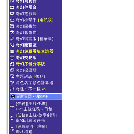
奇幻寫真館
奇幻伸展台
奇幻電影院
奇幻小幫手
[走私販]
奇幻圖書館
奇幻氣象局
奇幻留言版
[精華區]
奇幻閒聊區
奇幻遊戲看板查詢器
奇幻交易版
奇幻序號分享版
奇幻投票所
主題討論
[焦點]
角色名字顏色計算器
奇怪？不一樣
#5
更新頁面 - Update
[任務][主線任務]
G25主線任務 - 日蝕
[任務][主線/故事劇情]
寵物訓練師任務
[遊戲簡介][地圖]
摩格梅爾