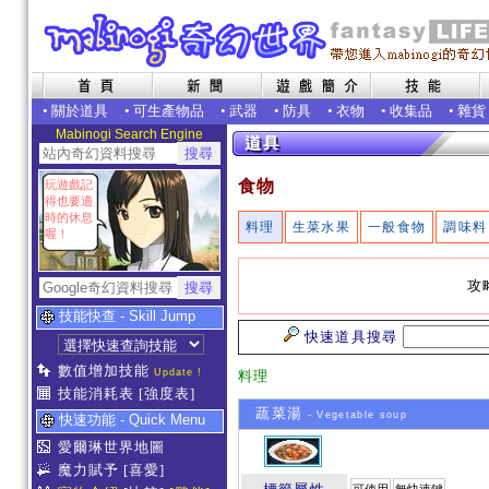
•
關於道具
•
可生產物品
•
武器
•
防具
•
衣物
•
收集品
•
雜貨
Mabinogi Search Engine
食物
玩遊戲記
得也要適
時的休息
料理
生菜水果
一般食物
調味料
喔！
攻
技能快查 - Skill Jump
快速道具搜尋
數值增加技能
Update !
料理
技能消耗表
[強度表]
蔬菜湯
- Vegetable soup
快速功能 - Quick Menu
愛爾琳世界地圖
魔力賦予
[喜愛]