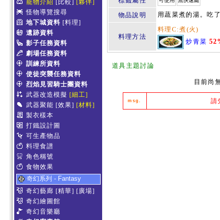
標籤屬性
可使用
無快速鍵
寵物介紹
[比較]
[夥伴]
怪物導覽搜尋
用蔬菜煮的湯。吃
物品說明
地下城資料
[料理]
料理C:煮(火)
遺跡資料
料理方法
炒青菜
52
影子任務資料
劇場任務資料
訓練所資料
道具主題討論
使徒突襲任務資料
目前尚
烈焰見習騎士團資料
武器改造模擬
[細工]
請
msg.
武器聚能
[效果]
[材料]
製衣樣本
打鐵設計圖
可生產物品
料理食譜
角色稱號
食物效果
奇幻系列 - Fantasy
奇幻藝廊
[精華]
[廣場]
奇幻繪圖館
奇幻音樂廳