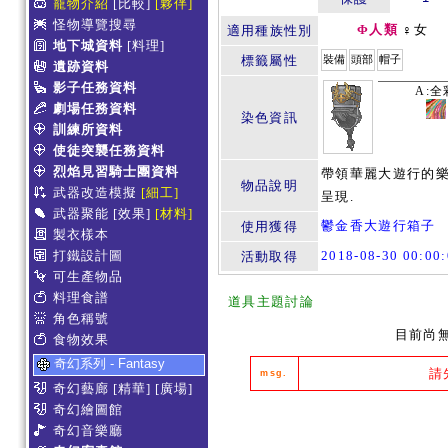
寵物介紹
[比較]
[夥伴]
怪物導覽搜尋
Φ人類
♀女
適用種族性別
地下城資料
[料理]
標籤屬性
裝備
頭部
帽子
遺跡資料
影子任務資料
A:全
劇場任務資料
染色資訊
訓練所資料
使徒突襲任務資料
烈焰見習騎士團資料
帶領華麗大遊行的樂
物品說明
武器改造模擬
[細工]
呈現.
武器聚能
[效果]
[材料]
鬱金香大遊行箱子
使用獲得
製衣樣本
打鐵設計圖
2018-08-30 00:0
活動取得
可生產物品
料理食譜
道具主題討論
角色稱號
目前尚
食物效果
奇幻系列 - Fantasy
請
msg.
奇幻藝廊
[精華]
[廣場]
奇幻繪圖館
奇幻音樂廳