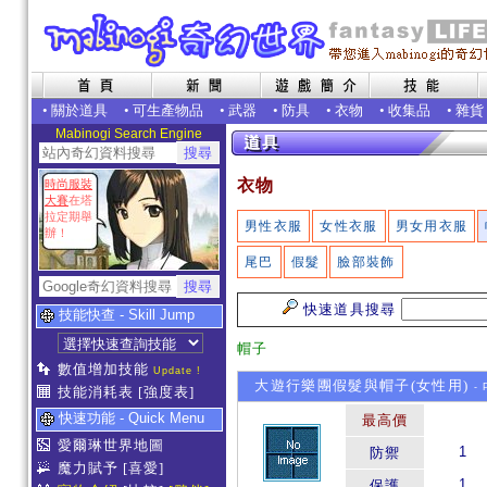
•
關於道具
•
可生產物品
•
武器
•
防具
•
衣物
•
收集品
•
雜貨
Mabinogi Search Engine
衣物
時尚服裝
大賽
在塔
拉定期舉
男性衣服
女性衣服
男女用衣服
辦！
尾巴
假髮
臉部裝飾
快速道具搜尋
技能快查 - Skill Jump
帽子
數值增加技能
Update !
大遊行樂團假髮與帽子(女性用)
- 
技能消耗表
[強度表]
快速功能 - Quick Menu
最高價
愛爾琳世界地圖
1
防禦
魔力賦予
[喜愛]
1
保護