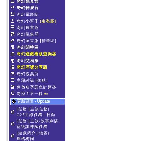
奇幻寫真館
奇幻伸展台
奇幻電影院
奇幻小幫手
[走私販]
奇幻圖書館
奇幻氣象局
奇幻留言版
[精華區]
奇幻閒聊區
奇幻遊戲看板查詢器
奇幻交易版
奇幻序號分享版
奇幻投票所
主題討論
[焦點]
角色名字顏色計算器
奇怪？不一樣
#5
更新頁面 - Update
[任務][主線任務]
G25主線任務 - 日蝕
[任務][主線/故事劇情]
寵物訓練師任務
[遊戲簡介][地圖]
摩格梅爾