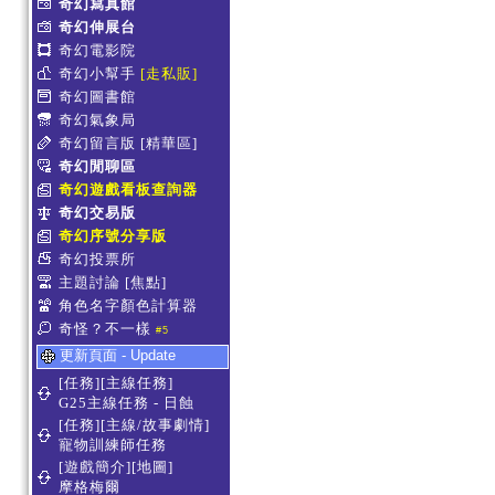
奇幻寫真館
奇幻伸展台
奇幻電影院
奇幻小幫手
[走私販]
奇幻圖書館
奇幻氣象局
奇幻留言版
[精華區]
奇幻閒聊區
奇幻遊戲看板查詢器
奇幻交易版
奇幻序號分享版
奇幻投票所
主題討論
[焦點]
角色名字顏色計算器
奇怪？不一樣
#5
更新頁面 - Update
[任務][主線任務]
G25主線任務 - 日蝕
[任務][主線/故事劇情]
寵物訓練師任務
[遊戲簡介][地圖]
摩格梅爾