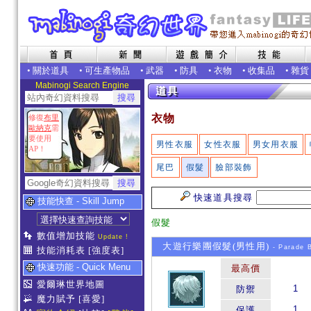
•
關於道具
•
可生產物品
•
武器
•
防具
•
衣物
•
收集品
•
雜貨
Mabinogi Search Engine
衣物
修復
布里
歐納克
需
要使用
男性衣服
女性衣服
男女用衣服
AP！
尾巴
假髮
臉部裝飾
快速道具搜尋
技能快查 - Skill Jump
假髮
數值增加技能
Update !
大遊行樂團假髮(男性用)
- Parade 
技能消耗表
[強度表]
快速功能 - Quick Menu
最高價
愛爾琳世界地圖
1
防禦
魔力賦予
[喜愛]
1
保護