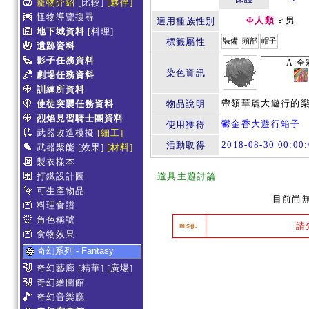
寵物介紹
[比較]
[夥伴]
怪物導覽搜尋
Φ人類
♂男
適用種族性別
地下城資料
[料理]
標籤屬性
裝備
頭部
帽子
遺跡資料
影子任務資料
A:全
染色資訊
劇場任務資料
訓練所資料
帶領華麗大遊行的樂
使徒突襲任務資料
物品說明
烈焰見習騎士團資料
鬱金香大遊行箱子
使用獲得
武器改造模擬
[細工]
2018-08-30 00:0
活動取得
武器聚能
[效果]
[材料]
製衣樣本
打鐵設計圖
道具主題討論
可生產物品
目前尚
料理食譜
角色稱號
請
msg.
食物效果
奇幻系列 - Fantasy
奇幻藝廊
[精華]
[廣場]
奇幻繪圖館
奇幻音樂廳