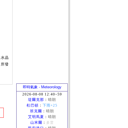
色水晶
聖所發
即時氣象 - Meteorology
2026-08-08 12:40~59
堤爾克那
：
晴朗
杜巴頓
：
下雨+25
班克爾
：
晴朗
艾明馬夏
：
晴朗
山米爾
：
多雲