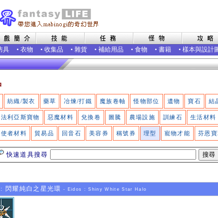
防具
•
衣物
•
收集品
•
雜貨
•
補給用品
•
食物
•
書籍
•
樣本與設計
品
紡織/製衣
藥草
冶煉/打鐵
魔族卷軸
怪物部位
遺物
寶石
結
法利亞斯寶物
惡魔材料
兌換卷
圖騰
農場設施
訓練石
生活材料
使者材料
貿易品
回音石
美容券
稱號券
理型
寵物才能
芬恩寶
快速道具搜尋
: 閃耀純白之星光環
- Eidos : Shiny White Star Halo