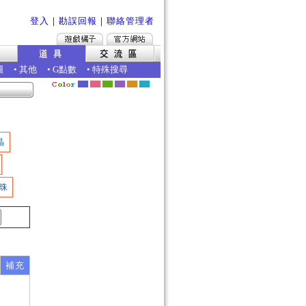
登入
｜
勘誤回報
｜
聯絡管理者
圖
•
其他
•
G點數
•
特殊搜尋
晶
珠
補充