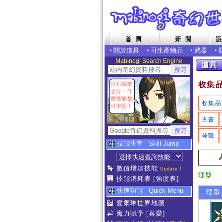
•
關於道具
•
可生產物品
•
武器
•
Mabinogi Search Engine
收集
沒有職業
之分！什
麼技能都
收集品
可學習！
古書
兼職
技能快查 - Skill Jump
數值增加技能
Update !
理型
技能消耗表
[強度表]
快速功能 - Quick Menu
理型 
愛爾琳世界地圖
魔力賦予
[喜愛]