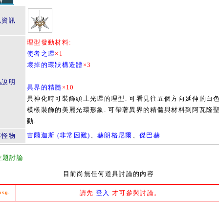
色資訊
理型發動材料:
使者之環
×1
壞掉的環狀構造體
×3
品說明
異界的精髓
×10
異神化時可裝飾頭上光環的理型. 可看見往五個方向延伸的白
模樣裝飾的美麗光環形象. 可帶著異界的精髓與材料到阿瓦隆
動.
吉爾迦斯 (非常困難)
、
赫朗格尼爾
、
傑巴赫
落怪物
主題討論
目前尚無任何道具討論的內容
請先
登入
才可參與討論。
msg.