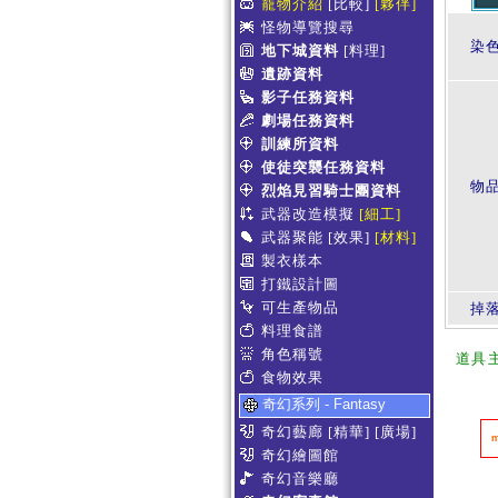
寵物介紹
[比較]
[夥伴]
怪物導覽搜尋
染
地下城資料
[料理]
遺跡資料
影子任務資料
劇場任務資料
訓練所資料
使徒突襲任務資料
物
烈焰見習騎士團資料
武器改造模擬
[細工]
武器聚能
[效果]
[材料]
製衣樣本
打鐵設計圖
可生產物品
掉
料理食譜
角色稱號
道具
食物效果
奇幻系列 - Fantasy
奇幻藝廊
[精華]
[廣場]
奇幻繪圖館
奇幻音樂廳