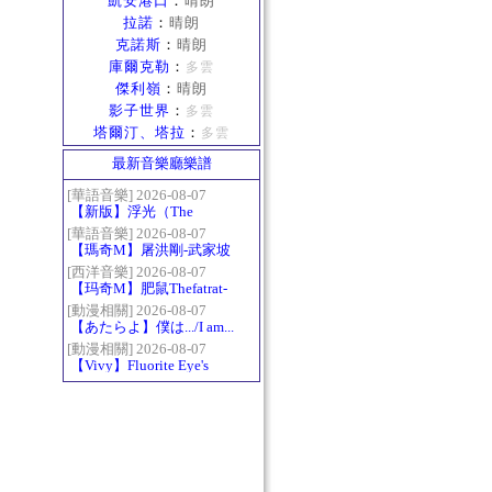
凱安港口
：
晴朗
拉諾
：
晴朗
克諾斯
：
晴朗
庫爾克勒
：
多雲
傑利嶺
：
晴朗
影子世界
：
多雲
塔爾汀、塔拉
：
多雲
最新音樂廳樂譜
[華語音樂] 2026-08-07
【新版】浮光（The
History）：六和弦
[華語音樂] 2026-08-07
【瑪奇M】屠洪剛-武家坡
2021
[西洋音樂] 2026-08-07
【玛奇M】肥鼠Thefatrat-
Monody
[動漫相關] 2026-08-07
【あたらよ】僕は.../I am...
（我內心的糟糕念頭/僕の
[動漫相關] 2026-08-07
【Vivy】Fluorite Eye's
心のヤバイやつ第二季
Song
OP）