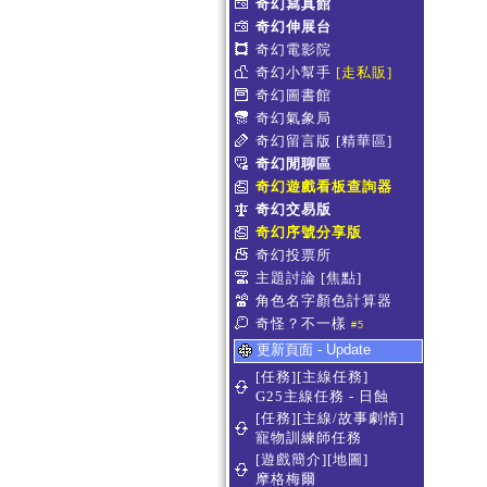
奇幻寫真館
奇幻伸展台
奇幻電影院
奇幻小幫手
[走私販]
奇幻圖書館
奇幻氣象局
奇幻留言版
[精華區]
奇幻閒聊區
奇幻遊戲看板查詢器
奇幻交易版
奇幻序號分享版
奇幻投票所
主題討論
[焦點]
角色名字顏色計算器
奇怪？不一樣
#5
更新頁面 - Update
[任務][主線任務]
G25主線任務 - 日蝕
[任務][主線/故事劇情]
寵物訓練師任務
[遊戲簡介][地圖]
摩格梅爾