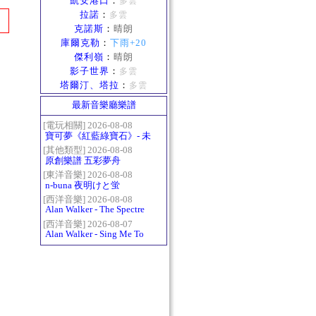
凱安港口
：
多雲
拉諾
：
多雲
克諾斯
：
晴朗
庫爾克勒
：
下雨+20
傑利嶺
：
晴朗
影子世界
：
多雲
塔爾汀、塔拉
：
多雲
最新音樂廳樂譜
[電玩相關] 2026-08-08
寶可夢《紅藍綠寶石》- 未
白鎮BGM (Littleroot Town)
[其他類型] 2026-08-08
原創樂譜 五彩夢舟
[東洋音樂] 2026-08-08
n-buna 夜明けと蛍
[西洋音樂] 2026-08-08
Alan Walker - The Spectre
[西洋音樂] 2026-08-07
Alan Walker - Sing Me To
Sleep