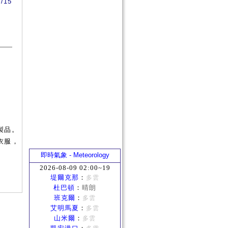
5/15
製品。
衣服，
即時氣象 - Meteorology
2026-08-09 02:00~19
堤爾克那
：
多雲
杜巴頓
：
晴朗
班克爾
：
多雲
艾明馬夏
：
多雲
山米爾
：
多雲