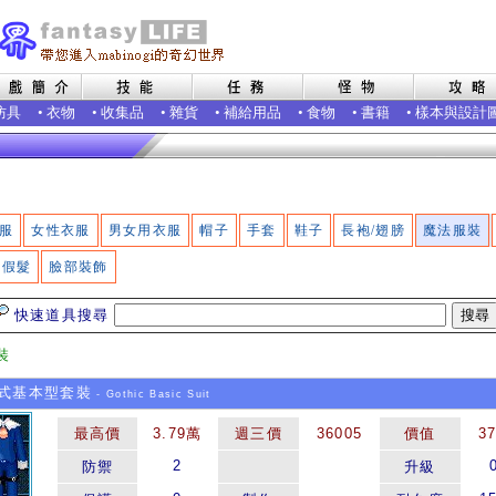
防具
•
衣物
•
收集品
•
雜貨
•
補給用品
•
食物
•
書籍
•
樣本與設計
服
女性衣服
男女用衣服
帽子
手套
鞋子
長袍/翅膀
魔法服裝
假髮
臉部裝飾
快速道具搜尋
裝
式基本型套裝
- Gothic Basic Suit
最高價
3.79萬
週三價
36005
價值
3
2
防禦
升級