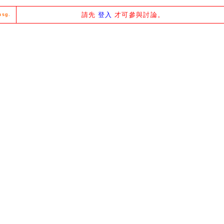
請先
登入
才可參與討論。
msg.