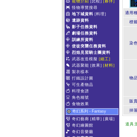
寵物介紹
[比較]
[夥伴]
怪物導覽搜尋
適用
地下城資料
[料理]
遺跡資料
標
影子任務資料
劇場任務資料
訓練所資料
染
使徒突襲任務資料
烈焰見習騎士團資料
武器改造模擬
[細工]
武器聚能
[效果]
[材料]
製衣樣本
物
打鐵設計圖
可生產物品
料理食譜
角色稱號
販賣
食物效果
掉
奇幻系列 - Fantasy
奇幻藝廊
[精華]
[廣場]
道具
奇幻繪圖館
奇幻音樂廳