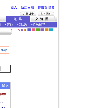
登入
｜
勘誤回報
｜
聯絡管理者
圖
•
其他
•
G點數
•
特殊搜尋
娜歐
補充
7900
0/3