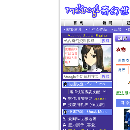
•
關於道具
•
可生產物品
•
武器
•
Mabinogi Search Engine
衣物
使用寵物
可以負責
顧個人商
男性衣
店！
尾巴
技能快查 - Skill Jump
魔法服
數值增加技能
Update !
哥德
技能消耗表
[強度表]
快速功能 - Quick Menu
愛爾琳世界地圖
魔力賦予
[喜愛]