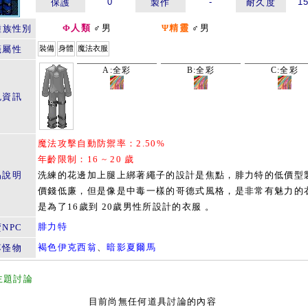
0
-
1
保護
製作
耐久度
Φ人類
♂男
Ψ精靈
♂男
種族性別
籤屬性
裝備
身體
魔法衣服
A:全彩
B:全彩
C:全彩
色資訊
魔法攻擊自動防禦率：2.50%
年齡限制：16 ~ 20 歲
品說明
洗練的花邊加上腿上綁著繩子的設計是焦點，腓力特的低價型
價錢低廉，但是像是中毒一樣的哥德式風格，是非常有魅力的
是為了16歲到 20歲男性所設計的衣服 。
腓力特
NPC
褐色伊克西翁
、
暗影夏爾馬
落怪物
主題討論
目前尚無任何道具討論的內容