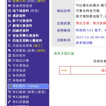
寵物介紹
[比較]
[夥伴]
可以重生的藥水.喝
怪物導覽搜尋
地下城資料
[料理]
物品說明
可重生時也可喝.
遺跡資料
新才能快要改版了, 
影子任務資料
無法交易，無法放
交易狀態
劇場任務資料
特別的 G21 箱子
、
使用獲得
訓練所資料
使徒突襲任務資料
2017-12-28 00:0
活動取得
烈焰見習騎士團資料
前登錄活動
武器改造模擬
[細工]
武器聚能
[效果]
[材料]
道具主題討論
製衣樣本
打鐵設計圖
目前尚
可生產物品
料理食譜
請
msg.
角色稱號
食物效果
奇幻系列 - Fantasy
奇幻藝廊
[精華]
[廣場]
奇幻繪圖館
奇幻音樂廳