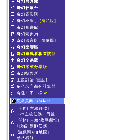
奇幻寫真館
奇幻伸展台
奇幻電影院
奇幻小幫手
[走私販]
奇幻圖書館
奇幻氣象局
奇幻留言版
[精華區]
奇幻閒聊區
奇幻遊戲看板查詢器
奇幻交易版
奇幻序號分享版
奇幻投票所
主題討論
[焦點]
角色名字顏色計算器
奇怪？不一樣
#5
更新頁面 - Update
[任務][主線任務]
G25主線任務 - 日蝕
[任務][主線/故事劇情]
寵物訓練師任務
[遊戲簡介][地圖]
摩格梅爾