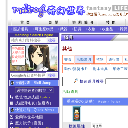
•
關於道具
•
可生產物品
•
武器
•
防具
•
衣物
•
收集品
•
雜貨
Mabinogi Search Engine
其他
時尚服裝
大賽
在塔
拉定期舉
書頁
活動道具
禮物
通行證
辦！
動作/姿勢卡片
副本道具
細緻工
快速道具搜尋
技能快查 - Skill Jump
活動道具
數值增加技能
Update !
重生藥水(活動)
- Rebirth Potion
技能消耗表
[強度表]
快速功能 - Quick Menu
愛爾琳世界地圖
魔力賦予
[喜愛]
標籤屬性
可使用