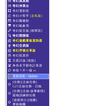
奇幻寫真館
奇幻伸展台
奇幻電影院
奇幻小幫手
[走私販]
奇幻圖書館
奇幻氣象局
奇幻留言版
[精華區]
奇幻閒聊區
奇幻遊戲看板查詢器
奇幻交易版
奇幻序號分享版
奇幻投票所
主題討論
[焦點]
角色名字顏色計算器
奇怪？不一樣
#5
更新頁面 - Update
[任務][主線任務]
G25主線任務 - 日蝕
[任務][主線/故事劇情]
寵物訓練師任務
[遊戲簡介][地圖]
摩格梅爾