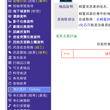
寵物介紹
[比較]
[夥伴]
怪物導覽搜尋
物品說明
精靈安息著的化石
地下城資料
[料理]
精靈武器任務中的
遺跡資料
其他取得法
合成取得：
石精靈
影子任務資料
(
化石
只能是沒復原的
劇場任務資料
訓練所資料
道具主題討論
使徒突襲任務資料
烈焰見習騎士團資料
目前尚
武器改造模擬
[細工]
武器聚能
[效果]
[材料]
請
msg.
製衣樣本
打鐵設計圖
可生產物品
料理食譜
角色稱號
食物效果
奇幻系列 - Fantasy
奇幻藝廊
[精華]
[廣場]
奇幻繪圖館
奇幻音樂廳