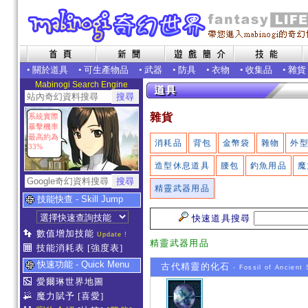
•
關於道具
•
可生產物品
•
武器
•
防具
•
衣物
•
收集品
•
雜貨
Mabinogi Search Engine
雜貨
系統實際
暴擊機率
最高約為
消耗品
背包
金幣袋
雜物
外
33%
造型休息道具
腰包
釣魚用品
魔
精靈武器用品
技能快查 - Skill Jump
快速道具搜尋
數值增加技能
Update !
精靈武器用品
技能消耗表
[強度表]
快速功能 - Quick Menu
古代精靈的化石
- Fossil of Ancient S
愛爾琳世界地圖
魔力賦予
[喜愛]