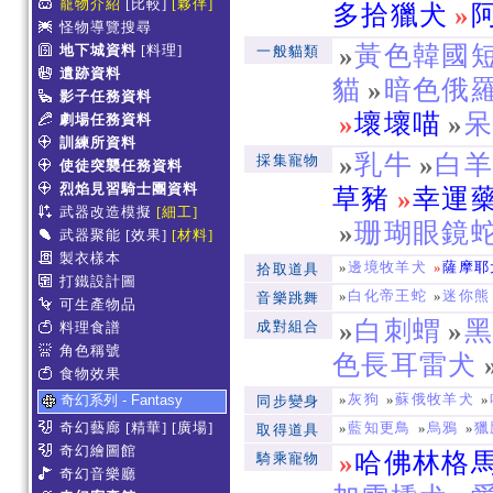
寵物介紹
[比較]
[夥伴]
多拾獵犬
»
怪物導覽搜尋
»
黃色韓國
地下城資料
[料理]
一般貓類
遺跡資料
貓
»
暗色俄
影子任務資料
»
壞壞喵
»
劇場任務資料
訓練所資料
»
乳牛
»
白
採集寵物
使徒突襲任務資料
烈焰見習騎士團資料
草豬
»
幸運
武器改造模擬
[細工]
»
珊瑚眼鏡
武器聚能
[效果]
[材料]
製衣樣本
»
邊境牧羊犬
»
薩摩耶
拾取道具
打鐵設計圖
»
白化帝王蛇
»
迷你熊
音樂跳舞
可生產物品
»
白刺蝟
»
成對組合
料理食譜
角色稱號
色長耳雷犬
食物效果
»
灰狗
»
蘇俄牧羊犬
»
奇幻系列 - Fantasy
同步變身
奇幻藝廊
[精華]
[廣場]
»
藍知更鳥
»
烏鴉
»
獵
取得道具
奇幻繪圖館
»
哈佛林格
騎乘寵物
奇幻音樂廳