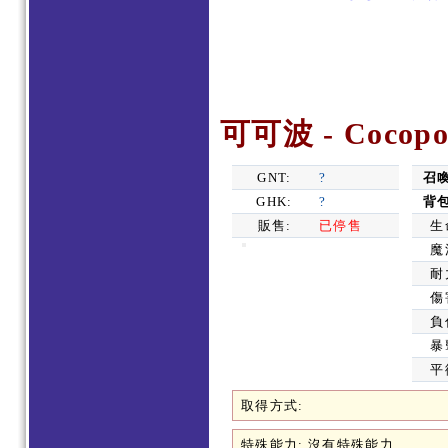
可可波 - Cocop
GNT:
?
召
GHK:
?
背
販售:
已停售
生
魔
耐
傷
負
暴
平
取得方式:
特殊能力: 沒有特殊能力