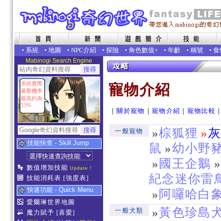
•
系統
•
地圖
•
NPC介紹
•
探險
•
角色數值+
•
年齡
•
稱號
•
食
Mabinogi Search Engine
系統實際
寵物介紹
暴擊機率
最高約為
33%
｜
關於寵物
｜
寵物介紹
｜
寵物比較
»
棕狐狸
»
一般寵物
技能快查 - Skill Jump
鼠
»
幼小野
»
國王企鵝
數值增加技能
Update !
紀念迷你雷
技能消耗表
[強度表]
快速功能 - Quick Menu
»
阿囉哈白
愛爾琳世界地圖
»
黃色珍島
一般犬類
魔力賦予
[喜愛]