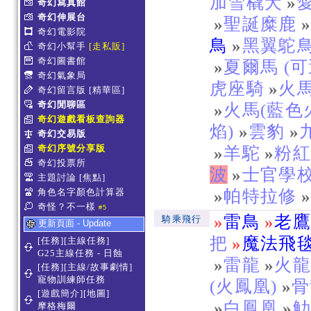
加雪橇犬
»
奇幻寫真館
奇幻伸展台
»
聖誕糜鹿
奇幻電影院
鳥
»
黑翼鴕
奇幻小幫手
[走私販]
奇幻圖書館
»
夏爾馬 (可
奇幻氣象局
虎座騎
»
火馬
奇幻留言版
[精華區]
奇幻閒聊區
»
火馬(藍色
奇幻遊戲看板查詢器
焰)
»
雲豹
»
奇幻交易版
奇幻序號分享版
»
羊駝
»
粉
奇幻投票所
波
»
士官學
主題討論
[焦點]
角色名字顏色計算器
»
帕特拉修
奇怪？不一樣
#5
»
雷鳥
»
老
騎乘飛行
更新頁面 - Update
把
»
魔法飛
[任務][主線任務]
G25主線任務 - 日蝕
»
雷龍
»
火
[任務][主線/故事劇情]
寵物訓練師任務
(火鳳凰)
»
骨
[遊戲簡介][地圖]
»
白鳳凰
»
摩格梅爾