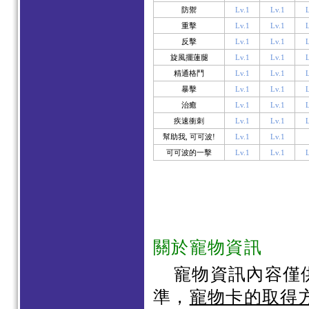
防禦
Lv.1
Lv.1
L
重擊
Lv.1
Lv.1
L
反擊
Lv.1
Lv.1
L
旋風擺蓮腿
Lv.1
Lv.1
L
精通格鬥
Lv.1
Lv.1
L
暴擊
Lv.1
Lv.1
L
治癒
Lv.1
Lv.1
L
疾速衝刺
Lv.1
Lv.1
L
幫助我, 可可波!
Lv.1
Lv.1
可可波的一擊
Lv.1
Lv.1
L
關於寵物資訊
寵物資訊內容僅
準，
寵物卡的取得