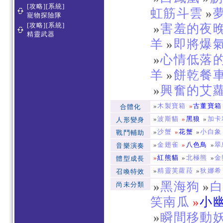
[攻略][系統]
虹筋斗雲
»
寵物探險隊
[攻略][系統]
»
害羞的夜
精靈武器
羊
»
即將爆
»
心情低落
羊
»
餅乾餐
»
興奮的艾
»
木製寶箱
»
古董寶箱
合體化
»
波斯貓
»
黑狼
»
加卡
人形變身
»
沙蟹
»
花蟹
»
小白象
戰鬥輔助
»
金翅雀
»
八色鳥
»
翠
音樂演奏
»
紅熊貓
»
北極熊
»
金
體型成長
»
精靈芙蘿菈
»
狄娜希
召喚特效
»
黑海狗
»
尚未分類
笑南瓜
»
小
»
瞬間移動妖