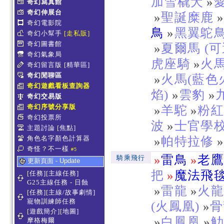
加雪橇犬
»
奇幻寫真館
奇幻伸展台
»
聖誕糜鹿
奇幻電影院
鳥
»
黑翼鴕
奇幻小幫手
[走私販]
奇幻圖書館
»
夏爾馬 (可
奇幻氣象局
虎座騎
»
火馬
奇幻留言版
[精華區]
奇幻閒聊區
»
火馬(藍色
奇幻遊戲看板查詢器
焰)
»
雲豹
»
奇幻交易版
奇幻序號分享版
»
羊駝
»
粉
奇幻投票所
波
»
士官學
主題討論
[焦點]
角色名字顏色計算器
»
帕特拉修
奇怪？不一樣
#5
»
雷鳥
»
老
騎乘飛行
更新頁面 - Update
把
»
魔法飛
[任務][主線任務]
G25主線任務 - 日蝕
»
雷龍
»
火
[任務][主線/故事劇情]
寵物訓練師任務
(火鳳凰)
»
骨
[遊戲簡介][地圖]
»
白鳳凰
»
摩格梅爾