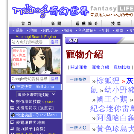
•
系統
•
地圖
•
NPC介紹
•
探險
•
角色數值+
•
年齡
•
稱號
•
食
Mabinogi Search Engine
想要看天
寵物介紹
氣？到
奇
幻氣象局
瞭解！
｜
關於寵物
｜
寵物介紹
｜
寵物比較
»
棕狐狸
»
一般寵物
技能快查 - Skill Jump
鼠
»
幼小野
»
國王企鵝
數值增加技能
Update !
紀念迷你雷
技能消耗表
[強度表]
快速功能 - Quick Menu
»
阿囉哈白
愛爾琳世界地圖
»
黃色珍島
一般犬類
魔力賦予
[喜愛]