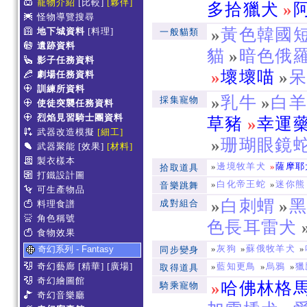
寵物介紹
[比較]
[夥伴]
多拾獵犬
»
怪物導覽搜尋
»
黃色韓國
地下城資料
[料理]
一般貓類
遺跡資料
貓
»
暗色俄
影子任務資料
»
壞壞喵
»
劇場任務資料
訓練所資料
»
乳牛
»
白
採集寵物
使徒突襲任務資料
烈焰見習騎士團資料
草豬
»
幸運
武器改造模擬
[細工]
»
珊瑚眼鏡
武器聚能
[效果]
[材料]
製衣樣本
»
邊境牧羊犬
»
薩摩耶
拾取道具
打鐵設計圖
»
白化帝王蛇
»
迷你熊
音樂跳舞
可生產物品
»
白刺蝟
»
成對組合
料理食譜
角色稱號
色長耳雷犬
食物效果
»
灰狗
»
蘇俄牧羊犬
»
奇幻系列 - Fantasy
同步變身
奇幻藝廊
[精華]
[廣場]
»
藍知更鳥
»
烏鴉
»
獵
取得道具
奇幻繪圖館
»
哈佛林格
騎乘寵物
奇幻音樂廳