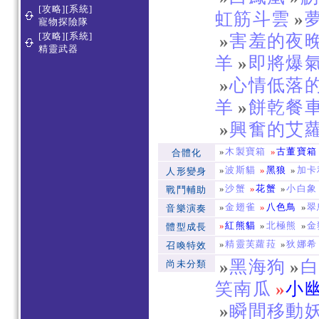
[攻略][系統]
虹筋斗雲
»
寵物探險隊
[攻略][系統]
»
害羞的夜
精靈武器
羊
»
即將爆
»
心情低落
羊
»
餅乾餐
»
興奮的艾
»
木製寶箱
»
古董寶箱
合體化
»
波斯貓
»
黑狼
»
加卡
人形變身
»
沙蟹
»
花蟹
»
小白象
戰鬥輔助
»
金翅雀
»
八色鳥
»
翠
音樂演奏
»
紅熊貓
»
北極熊
»
金
體型成長
»
精靈芙蘿菈
»
狄娜希
召喚特效
»
黑海狗
»
尚未分類
笑南瓜
»
小
»
瞬間移動妖