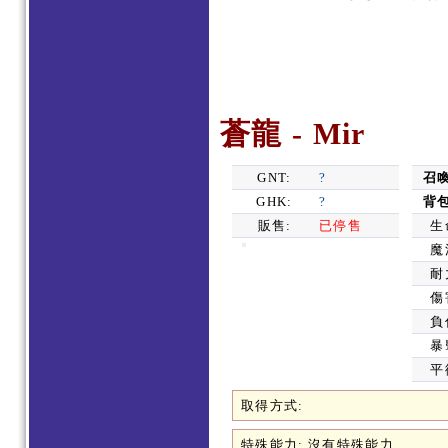
蒼龍 - Mir
GNT:
?
召
GHK:
?
背
販售:
已停售
生
魔
耐
傷
負
暴
平
取得方式:
特殊能力: 沒有特殊能力