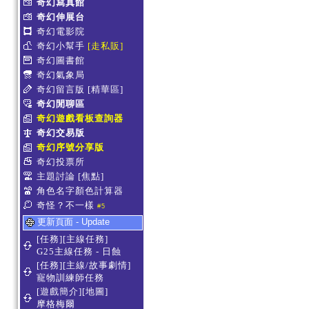
奇幻寫真館
奇幻伸展台
奇幻電影院
奇幻小幫手
[走私販]
奇幻圖書館
奇幻氣象局
奇幻留言版
[精華區]
奇幻閒聊區
奇幻遊戲看板查詢器
奇幻交易版
奇幻序號分享版
奇幻投票所
主題討論
[焦點]
角色名字顏色計算器
奇怪？不一樣
#5
更新頁面 - Update
[任務][主線任務]
G25主線任務 - 日蝕
[任務][主線/故事劇情]
寵物訓練師任務
[遊戲簡介][地圖]
摩格梅爾