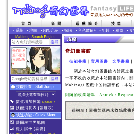
•
系統
•
地圖
•
NPC介紹
•
探險
•
角色數值+
•
年齡
•
稱號
•
食
Mabinogi Search Engine
奇幻圖書館
奇幻世界
並不是官
方網站喔
｜
技能書籍
｜
實用圖書
｜
文學書籍
｜
♥
關於本站奇幻圖書館內館藏之書籍為 
一字不改的收藏於本站圖書館內，關
Mabinogi 遊戲中的錯誤部份，
技能快查 - Skill Jump
阿隬的收集清單 - Annick's Request C
數值增加技能
Update !
技能消耗表
[強度表]
很抱歉！圖書館藏尚未收錄此書
快速功能 - Quick Menu
愛爾琳世界地圖
魔力賦予
[喜愛]