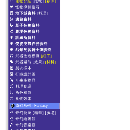
寵物介紹
[比較]
[夥伴]
怪物導覽搜尋
地下城資料
[料理]
遺跡資料
影子任務資料
劇場任務資料
訓練所資料
使徒突襲任務資料
烈焰見習騎士團資料
武器改造模擬
[細工]
武器聚能
[效果]
[材料]
製衣樣本
打鐵設計圖
可生產物品
料理食譜
角色稱號
食物效果
奇幻系列 - Fantasy
奇幻藝廊
[精華]
[廣場]
奇幻繪圖館
奇幻音樂廳