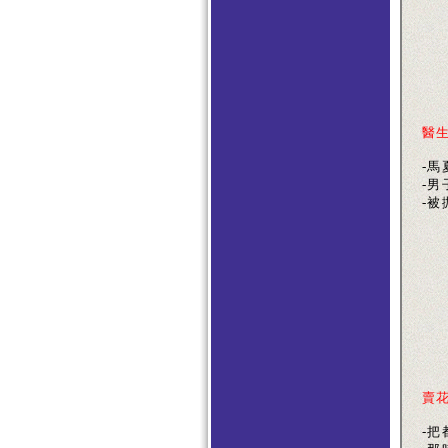
醫
-
-男
-被
賣
-