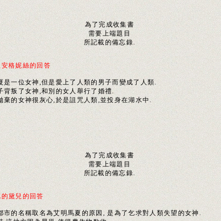
為了完成收集書
需要上端題目
所記載的備忘錄.
生安格妮絲的回答
馬夏是一位女神,但是愛上了人類的男子而變成了人類.
子背叛了女神,和別的女人舉行了婚禮.
拋棄的女神很灰心,於是詛咒人類,並投身在湖水中.
為了完成收集書
需要上端題目
所記載的備忘錄.
花的黛兒的回答
把都市的名稱取名為艾明馬夏的原因, 是為了乞求對人類失望的女神.