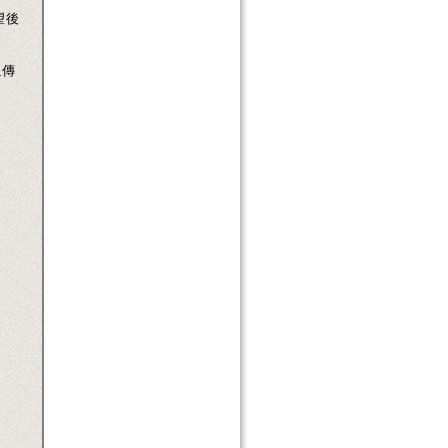
望後
以傳