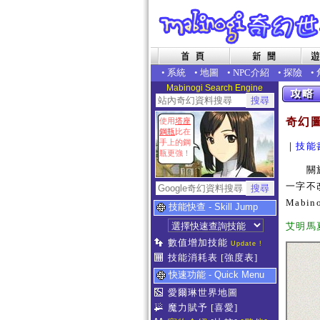
•
系統
•
地圖
•
NPC介紹
•
探險
•
Mabinogi Search Engine
奇幻
使用
塔座
鋼瓶
比在
手上的鋼
｜
技能
瓶更強！
關於本
一字不
Mab
技能快查 - Skill Jump
艾明馬夏居
數值增加技能
Update !
技能消耗表
[強度表]
快速功能 - Quick Menu
愛爾琳世界地圖
魔力賦予
[喜愛]