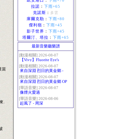
凱安港口
：
下雨+70
拉諾
：
下雨+65
克諾斯
：
多雲
庫爾克勒
：
下雨+80
傑利嶺
：
下雨+45
影子世界
：
下雨+45
塔爾汀、塔拉
：
下雨+65
最新音樂廳樂譜
[動漫相關] 2026-08-07
【Vivy】Fluorite Eye's
Song
[動漫相關] 2026-08-07
嘆當
來自深淵 烈日的黃金鄉 -
Gravity
[動漫相關] 2026-08-07
來自深淵 烈日的黃金鄉 OP
- かたち(Katachi)
[華語音樂] 2026-08-07
像煙火愛過
[華語音樂] 2026-08-06
來.
起風了 - 周深
破