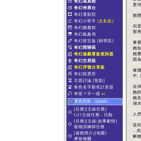
奇幻寫真館
更
奇幻伸展台
奇幻電影院
她變
奇幻小幫手
[走私販]
但是
奇幻圖書館
那
奇幻氣象局
奇幻留言版
[精華區]
事
奇幻閒聊區
她
她覺
奇幻遊戲看板查詢器
因
奇幻交易版
奇幻序號分享版
被
奇幻投票所
中,
主題討論
[焦點]
在
角色名字顏色計算器
她
奇怪？不一樣
#5
她
更新頁面 - Update
湖
[任務][主線任務]
人
G25主線任務 - 日蝕
[任務][主線/故事劇情]
從此
寵物訓練師任務
..
[遊戲簡介][地圖]
解
摩格梅爾