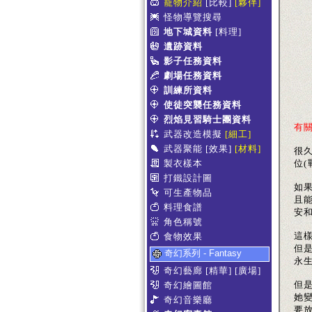
寵物介紹
[比較]
[夥伴]
怪物導覽搜尋
地下城資料
[料理]
遺跡資料
影子任務資料
劇場任務資料
訓練所資料
使徒突襲任務資料
烈焰見習騎士團資料
有
武器改造模擬
[細工]
武器聚能
[效果]
[材料]
很
製衣樣本
位(
打鐵設計圖
如
可生產物品
且
料理食譜
安和
角色稱號
這
食物效果
但
奇幻系列 - Fantasy
永
奇幻藝廊
[精華]
[廣場]
但
奇幻繪圖館
她
奇幻音樂廳
要