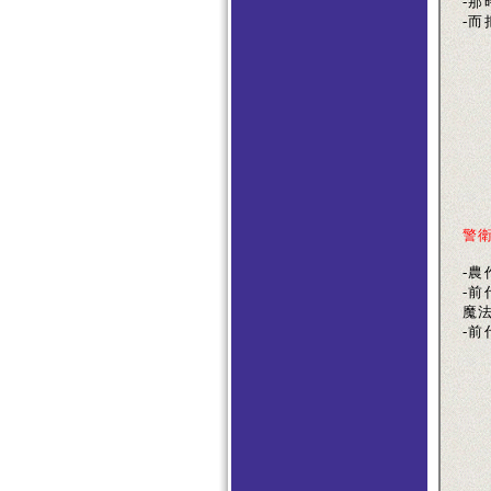
-那
-而
警
-
-
魔法
-