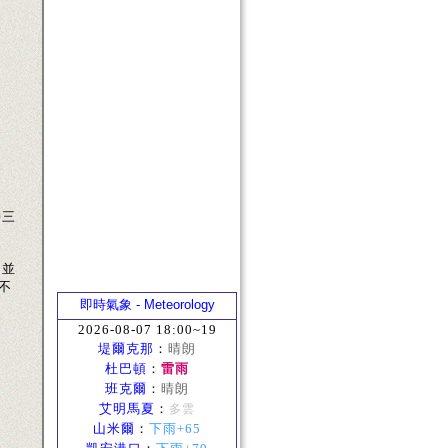
神三
 並
不
即時氣象 - Meteorology
2026-08-07 18:00~19
堤爾克那
：
晴朗
杜巴頓
：
雷雨
班克爾
：
晴朗
艾明馬夏
：
多雲
山米爾
：
下雨+65