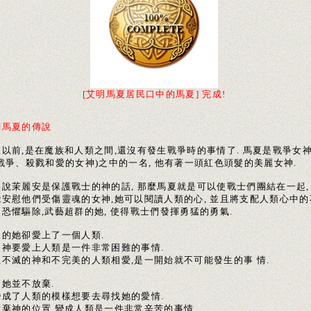
[艾明馬夏居民口中的馬夏] 完成!
關馬夏的傳說
久以前,是在魔族和人類之間,還沒有發生戰爭時的事情了. 馬夏是戰爭女
戰爭、殺戮和愛的女神)之中的一名, 他有著一頭紅色頭髮的美麗女神.
果說茉麗安是保護戰士的神的話, 那麼馬夏就是可以使戰士們團結在一起,
能安慰他們受傷靈魂的女神,她可以閱讀人類的心, 並且將支配人類心中的
恐懼驅除,武藝超群的她, 使得戰士們發揮勇猛的勇氣.
樣的她卻愛上了一個人類.
是神要愛上人類是一件非常困難的事情.
生不滅的神和不完美的人類相愛,是一開始就不可能發生的事 情.
是她並不放棄.
變成了人類的模樣想要去尋找她的愛情.
放棄神的位置,變成人類是一件非常辛苦的事情.