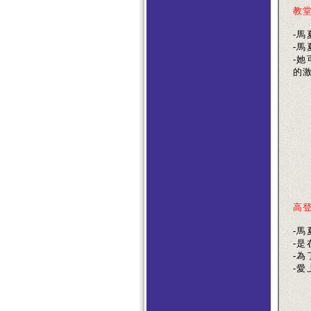
教
-
-
-
的
高
-馬
-
-為
-愛