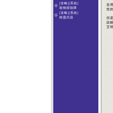
[攻略][系統]
並
寵物探險隊
世的
[攻略][系統]
精靈武器
但
說
艾