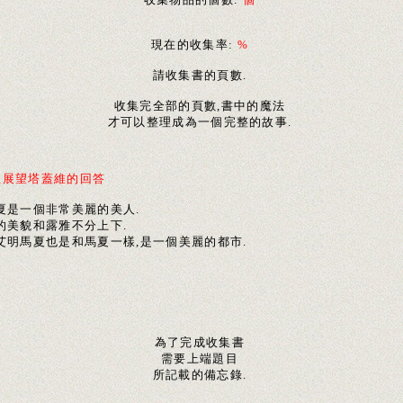
現在的收集率:
%
請收集書的頁數.
收集完全部的頁數,書中的魔法
才可以整理成為一個完整的故事.
理展望塔蓋維的回答
夏是一個非常美麗的美人.
的美貌和露雅不分上下.
而艾明馬夏也是和馬夏一樣,是一個美麗的都市.
為了完成收集書
需要上端題目
所記載的備忘錄.