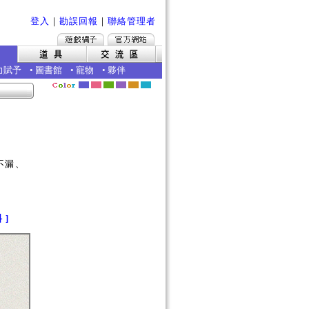
登入
｜
勘誤回報
｜
聯絡管理者
力賦予
•
圖書館
•
寵物
•
夥伴
不漏、
 ]