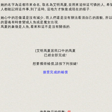
用她的名字為這都市來命名, 取名為艾明馬夏,並用來追悼這可憐的人, 希
人都能記得這件事,到了這時, 這地方才恢復成現在的樣子.
是她心中的悲傷還是沒有減少, 而人們還是沒有辦法看清自己的面貌, 所
她的靈魂有時會變成人魚或是魔女出現.
明馬夏的象徵是人魚,看來和這不是沒有關係的.
[艾明馬夏居民口中的馬夏
已經全部完成!
想要獲得補償,請按下列按鍵!
接受完成的補償
收集物品的個數:
個