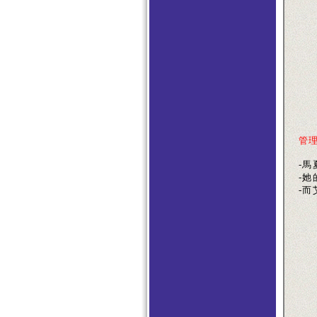
管
-馬
-她
-