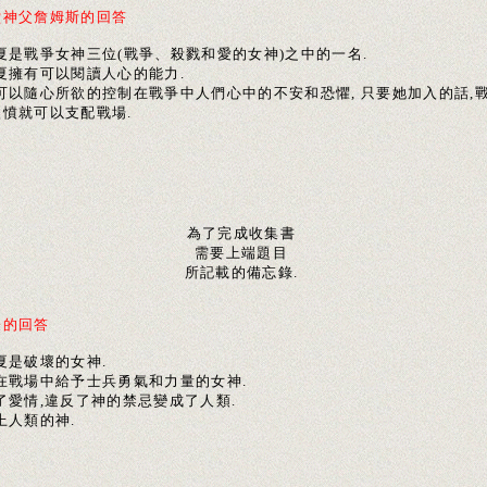
堂神父詹姆斯的回答
馬夏是戰爭女神三位(戰爭、殺戮和愛的女神)之中的一名.
馬夏擁有可以閱讀人心的能力.
她可以隨心所欲的控制在戰爭中人們心中的不安和恐懼, 只要她加入的話,
激憤就可以支配戰場.
為了完成收集書
需要上端題目
所記載的備忘錄.
登的回答
夏是破壞的女神.
是在戰場中給予士兵勇氣和力量的女神.
了愛情,違反了神的禁忌變成了人類.
上人類的神.