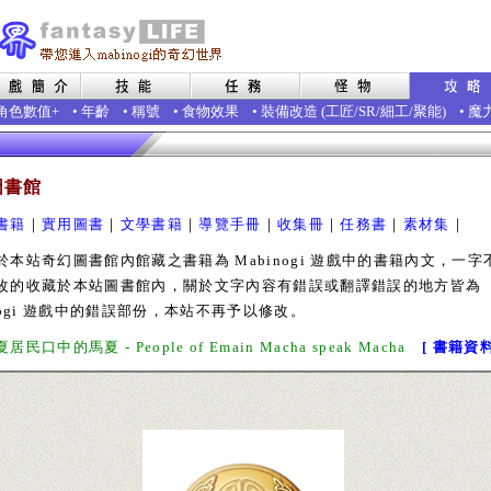
角色數值+
•
年齡
•
稱號
•
食物效果
•
裝備改造
(
工匠
/
SR
/
細工
/
聚能
)
•
魔
圖書館
書籍
｜
實用圖書
｜
文學書籍
｜
導覽手冊
｜
收集冊
｜
任務書
｜
素材集
｜
站奇幻圖書館內館藏之書籍為 Mabinogi 遊戲中的書籍內文，一字
改的收藏於本站圖書館內，關於文字內容有錯誤或翻譯錯誤的地方皆為
inogi 遊戲中的錯誤部份，本站不再予以修改。
民口中的馬夏 - People of Emain Macha speak Macha
[ 書籍資料