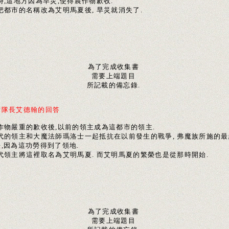
時,這地方因為旱災,使得農作物歉收.
把都市的名稱改為艾明馬夏後, 旱災就消失了.
為了完成收集書
需要上端題目
所記載的備忘錄.
衛隊長艾德翰的回答
農作物嚴重的歉收後,以前的領主成為這都市的領主.
前代的領主和大魔法師瑪洛士一起抵抗在以前發生的戰爭, 弗魔族所施的最
,因為這功勞得到了領地.
前代領主將這裡取名為艾明馬夏. 而艾明馬夏的繁榮也是從那時開始.
為了完成收集書
需要上端題目