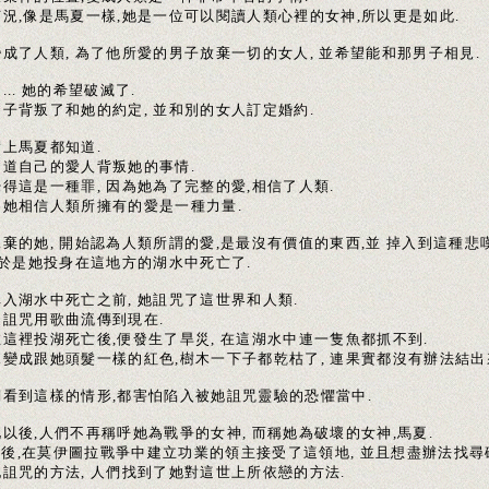
何況,像是馬夏一樣,她是一位可以閱讀人類心裡的女神,所以更是如此.
成了人類, 為了他所愛的男子放棄一切的女人, 並希望能和那男子相見.
... 她的希望破滅了.
男子背叛了和她的約定, 並和別的女人訂定婚約.
實上馬夏都知道.
知道自己的愛人背叛她的事情.
得這是一種罪, 因為她為了完整的愛,相信了人類.
為她相信人類所擁有的愛是一種力量.
拋棄的她, 開始認為人類所謂的愛,是最沒有價值的東西,並 掉入到這種悲
 於是她投身在這地方的湖水中死亡了.
掉入湖水中死亡之前, 她詛咒了這世界和人類.
的詛咒用歌曲流傳到現在.
在這裡投湖死亡後,便發生了旱災, 在這湖水中連一隻魚都抓不到.
水變成跟她頭髮一樣的紅色,樹木一下子都乾枯了, 連果實都沒有辦法結出
們看到這樣的情形,都害怕陷入被她詛咒靈驗的恐懼當中.
以後,人們不再稱呼她為戰爭的女神, 而稱她為破壞的女神,馬夏.
.此後,在莫伊圖拉戰爭中建立功業的領主接受了這領地, 並且想盡辦法找尋
她詛咒的方法, 人們找到了她對這世上所依戀的方法.