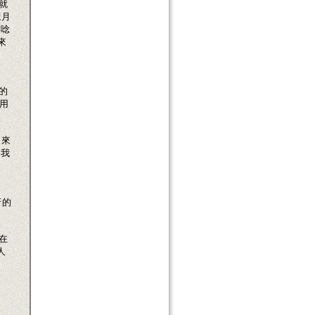
就
歲月
要唸
來
的
用
越來
,我
訝的
.
在
人