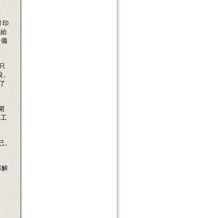
封印
件給
準備
只
,
了
開
的工
已,
.
都解