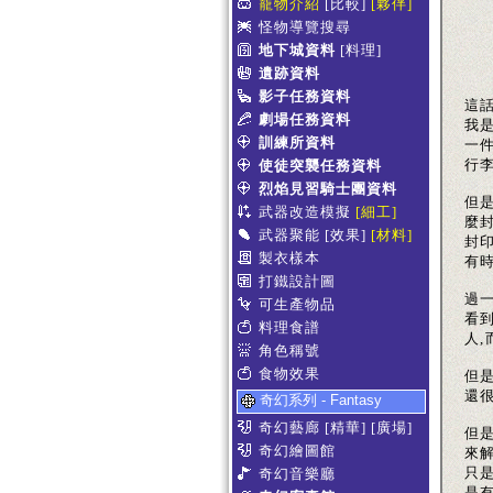
寵物介紹
[比較]
[夥伴]
怪物導覽搜尋
地下城資料
[料理]
遺跡資料
影子任務資料
這
劇場任務資料
我
訓練所資料
一
行
使徒突襲任務資料
烈焰見習騎士團資料
但是
武器改造模擬
[細工]
麼
武器聚能
[效果]
[材料]
封
製衣樣本
有
打鐵設計圖
過
可生產物品
看
料理食譜
人
角色稱號
食物效果
但
還
奇幻系列 - Fantasy
奇幻藝廊
[精華]
[廣場]
但是
奇幻繪圖館
來
只
奇幻音樂廳
是