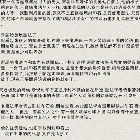
,就有一個看起來年紀很大的男人,穿著非常奢侈的長袍站在前面,他的樣子
會站在角落,只會練魔法的人一樣,.如果是我的話,我也是符合經過長久的
的人呀... 我聽到周圍的說,原來不是直接破壞封印石,是要使用魔法.只
咒文,封印石自動就會被摧毀了嗎?聽說以後產生的封印石也要用這種方法
.
一會開始施展魔法了.
年紀看起來很大的魔法學者,在地下畫魔法陣,一面大聲唸聽不懂的咒語,他
就開始發出光芒.實在是太厲害了!我現在知道了,雖然魔法師不是什麼很實
業,但是至少可以表演.
來所謂的魔法也和氣力有點關係...正想到這裡,瞬間魔法學者咒文的聲音
聲...一會而,封印石周圍聚集著光,並發出很大的爆炸聲音,頓時煙霧四起
耳多都快聾了,我揮動手帕趕走煙氣,而眼睛往封印石那邊看.
破了,現在只要開通這邊的到路就好了...
.當我這樣想的時候,發現封印石還是原封不動的留在那邊!魔法學者們很驚
紛紛,臉上並且是很慌張的表情...觀看的人連我都開始嘀咕起來.什麼呀.
幾名魔法學者們走到封印石前,開始查看,有些魔法學者還用腳踢封印石.實
能的人... 但是...查看的人之中,有一個人敲敲封印石後,就好像有什麼驚
現一樣,飛快的跑向其他人,並且很小聲的談論..
偷偷的往旁邊站,也把手放到封印石上.
...現在出來的的訊息,實在是太妙了 .