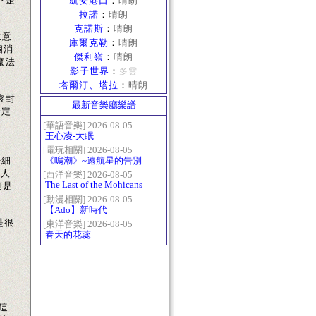
凱安港口
：
晴朗
拉諾
：
晴朗
克諾斯
：
晴朗
生意
庫爾克勒
：
晴朗
個消
傑利嶺
：
晴朗
魔法
影子世界
：
多雲
塔爾汀、塔拉
：
晴朗
壞封
最新音樂廳樂譜
一定
[華語音樂] 2026-08-05
王心凌-大眠
[電玩相關] 2026-08-05
《鳴潮》~遠航星的告別
仔細
些人
[西洋音樂] 2026-08-05
The Last of the Mohicans
但是
最後的莫西乾人
[動漫相關] 2026-08-05
【Ado】新時代
是很
[東洋音樂] 2026-08-05
春天的花蕊
這