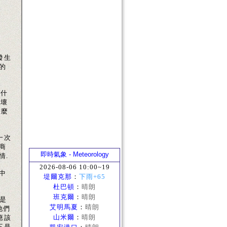
發生
的
做什
破壞
怎麼
一次
商
即時氣象 - Meteorology
情.
2026-08-06 10:00~19
中
堤爾克那
：
下雨+65
杜巴頓
：
晴朗
班克爾
：
晴朗
只是
艾明馬夏
：
晴朗
他們
山米爾
：
晴朗
應該
不是