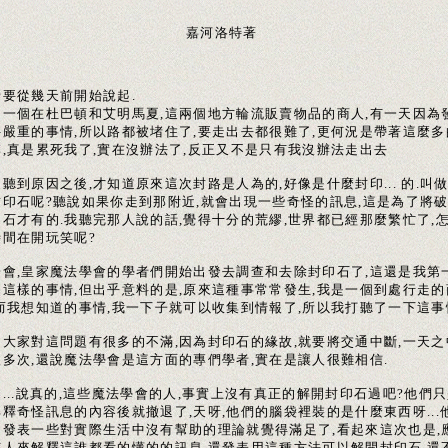
嘉河洛特著
話要從幾天前開始說起.
是一個在杜巴頓和艾明馬夏,這兩個地方輪流販賣物品的商人,有一天因為
件嚴重的事情,所以路都被堵住了,要走出去都很難了,更何況是帶著這麼多
李,真是累死我了,實在沒辦法了,反正又不是只有我沒辦法走出去
聽到原因之後,才知道原來這次封路是人為的,好像是什麼封印... 的.叫
封印石呢?聽說如果你走到那附近,就會出現一些奇怪的訊息,這是為了將
印石才有的.我聽完那人說的話,覺得十分的荒繆,世界都已經那麼繁忙了,
時間在開玩笑呢?
一會,皇家魔法學會的學者們開始出發去調查和去除封印石了,這還是我第
到這樣的事情,但出乎意料的是,原來這種事常常發生,我是一個到處行走的
,而我想知道的事情,我一下子就可以收集到情報了,所以我打聽了一下這事
是大家對這問題有很多的不滿,因為封印石的緣故,就要將交通中斷,一天之
很多次,還說魔法學會是這方面的專們學者,實在是讓人很難相信.
...說真的,這些魔法學會的人,事實上沒有真正的解開封印石過吧?他們
解釋奇怪訊息的內容後就撤退了,天呀,他們的腦袋裡裝的是什麼東西呀...
是發表一些對實際生活中沒有幫助的理論就覺得滿足了,看起來這次也是,
有人來解釋這誰都看的懂的的訊息,還發表用這種方法可以解開封印石.還