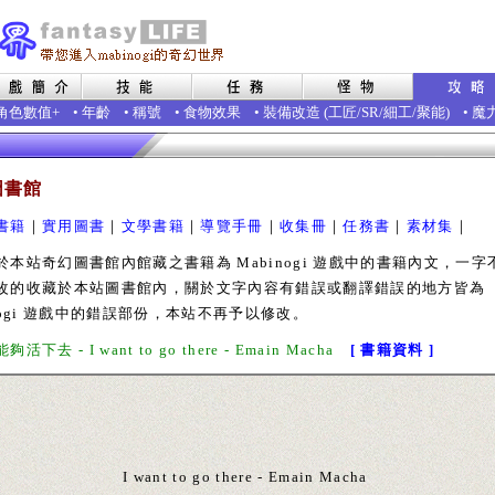
角色數值+
•
年齡
•
稱號
•
食物效果
•
裝備改造
(
工匠
/
SR
/
細工
/
聚能
)
•
魔
圖書館
書籍
｜
實用圖書
｜
文學書籍
｜
導覽手冊
｜
收集冊
｜
任務書
｜
素材集
｜
站奇幻圖書館內館藏之書籍為 Mabinogi 遊戲中的書籍內文，一字
改的收藏於本站圖書館內，關於文字內容有錯誤或翻譯錯誤的地方皆為
inogi 遊戲中的錯誤部份，本站不再予以修改。
活下去 - I want to go there - Emain Macha
[ 書籍資料 ]
I want to go there - Emain Macha