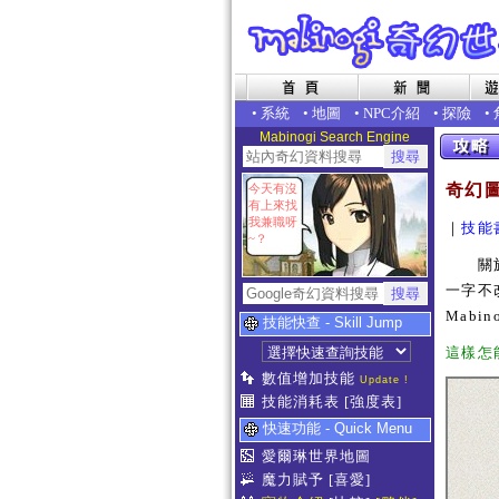
•
系統
•
地圖
•
NPC介紹
•
探險
•
Mabinogi Search Engine
奇幻
今天有沒
有上來找
我兼職呀
｜
技能
~？
關於本
一字不
Mab
技能快查 - Skill Jump
這樣怎能夠
數值增加技能
Update !
技能消耗表
[強度表]
快速功能 - Quick Menu
愛爾琳世界地圖
魔力賦予
[喜愛]