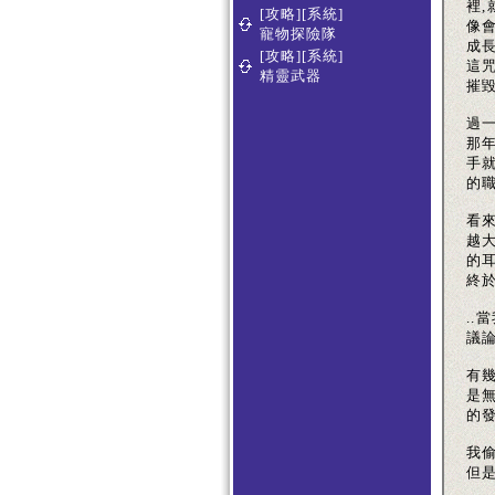
裡
[攻略][系統]
像
寵物探險隊
成長
[攻略][系統]
這
精靈武器
摧毀
過
那
手
的職
看
越大
的
終於
.
議論
有
是無
的發
我
但是