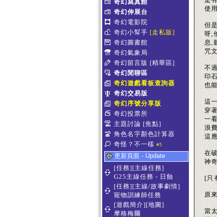
奇幻寫真館
使用
奇幻伸展台
奇幻電影院
但
奇幻小幫手
[走私販]
呀
奇幻圖書館
息
咒文
奇幻氣象局
奇幻留言版
[精華區]
不
奇幻閒聊區
印
奇幻遊戲看板查詢器
也
奇幻交易版
這一
奇幻序號分享版
穿
奇幻投票所
一看
主題討論
[焦點]
浪費
角色名字顏色計算器
這
奇怪？不一樣
#5
在
更新頁面 - Update
神
[任務][主線任務]
G25主線任務 - 日蝕
[
[任務][主線/故事劇情]
原來
寵物訓練師任務
[遊戲簡介][地圖]
當
摩格梅爾