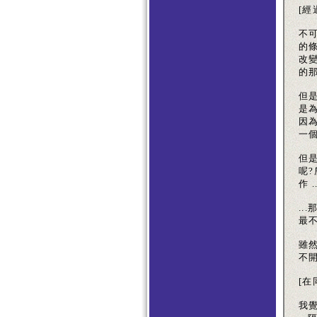
[
不
的條
改變
的那
但
是
因
一
但是
呢
作 ..
..
最
雖
不
[在
我