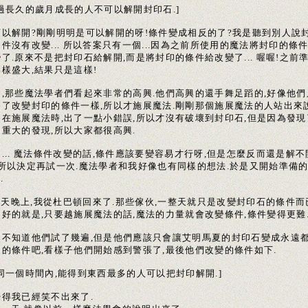
經過長久的歲月成長的人不可以解開封印石.]
可以解開?剛剛明明是可以解開的呀!條件變成相反的了?我是聽到別人說
件沒有改變... 所以答案只有一個...因為之前所使用的魔法將封印的條
了.原來不是把封印石給解開,而是將封印的條件給改變了... 喔喔!之前
樣盛大,結果只是這樣!
是,那些魔法學者們看起來非常的高興.他們高興的還手舞足蹈的,好像他們
為了改變封印的條件一樣,所以才施展魔法.剛剛那個施展魔法的人站出來說
為在施展魔法時,出了一點小錯誤,所以才沒有破壞到封印石,但是因為發現
個重大的發現,所以大家都很高興.
... 魔法條件改變的話,條件應該要變容易才行呀,但是怎麼反而還是解不
?所以決定再試一次.魔法學者和我好像也有同樣的想法.於是又開始準備
.
.那天晚上,我從杜巴頓回來了.那些傢伙,一整天就只是改變封印石的條件而
不好的就是,只要越施展魔法的話,魔法的力量就會改變條件,條件變得更難
然不知道他們試了幾遍,但是他們應該只會讓艾明馬夏的封印石變成永遠
開的條件吧,看樣子他們開始感到警張了,最後他們改變的條件如下.
同一個時間內,能得到東西最多的人可以把封印解開.]
覺得我已經笑不出來了.