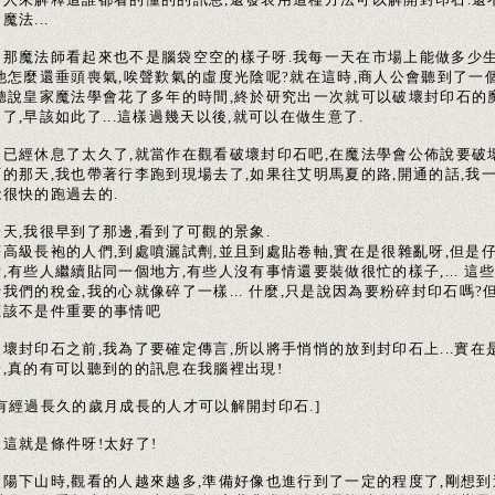
魔法...
是那魔法師看起來也不是腦袋空空的樣子呀.我每一天在市場上能做多少
,他怎麼還垂頭喪氣,唉聲歎氣的虛度光陰呢?就在這時,商人公會聽到了一
,聽說皇家魔法學會花了多年的時間,終於研究出一次就可以破壞封印石的
了,早該如此了...這樣過幾天以後,就可以在做生意了.
過已經休息了太久了,就當作在觀看破壞封印石吧,在魔法學會公佈說要破
石的那天,我也帶著行李跑到現場去了,如果往艾明馬夏的路,開通的話,我
能很快的跑過去的.
天,我很早到了那邊,看到了可觀的景象.
著高級長袍的人們,到處噴灑試劑,並且到處貼卷軸,實在是很雜亂呀,但是
,有些人繼續貼同一個地方,有些人沒有事情還要裝做很忙的樣子,... 這
我們的稅金,我的心就像碎了一樣... 什麼,只是說因為要粉碎封印石嗎?
應該不是件重要的事情吧
破壞封印石之前,我為了要確定傳言,所以將手悄悄的放到封印石上...實在
奇,真的有可以聽到的的訊息在我腦裡出現!
只有經過長久的歲月成長的人才可以解開封印石.]
這就是條件呀!太好了!
太陽下山時,觀看的人越來越多,準備好像也進行到了一定的程度了,剛想到