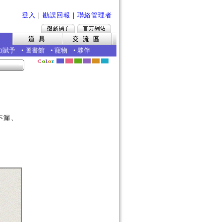
登入
｜
勘誤回報
｜
聯絡管理者
力賦予
•
圖書館
•
寵物
•
夥伴
不漏、