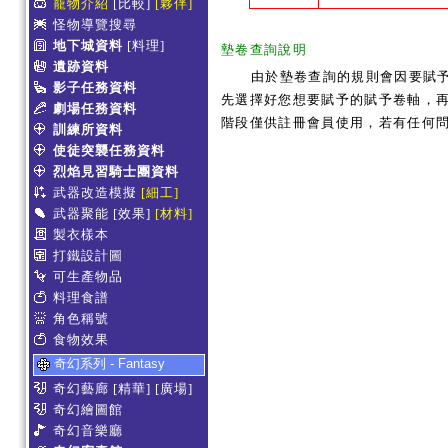
寵物介紹
[比較]
[夥伴]
怪物導覽搜尋
地下城資料
[料理]
墊卷查詢說明
遺跡資料
由於墊卷查詢的規則會因要賦
影子任務資料
先選擇好您想要賦予的賦予卷軸，再
劇場任務資料
階段僅供註冊會員使用，若有任何
訓練所資料
使徒突襲任務資料
烈焰見習騎士團資料
武器改造模擬
[細工]
武器聚能
[效果]
[材料]
製衣樣本
打鐵設計圖
可生產物品
料理食譜
角色稱號
食物效果
奇幻系列 - Fantasy
奇幻藝廊
[精華]
[廣場]
奇幻繪圖館
奇幻音樂廳