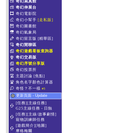
奇幻寫真館
奇幻伸展台
奇幻電影院
奇幻小幫手
[走私販]
奇幻圖書館
奇幻氣象局
奇幻留言版
[精華區]
奇幻閒聊區
奇幻遊戲看板查詢器
奇幻交易版
奇幻序號分享版
奇幻投票所
主題討論
[焦點]
角色名字顏色計算器
奇怪？不一樣
#5
更新頁面 - Update
[任務][主線任務]
G25主線任務 - 日蝕
[任務][主線/故事劇情]
寵物訓練師任務
[遊戲簡介][地圖]
摩格梅爾