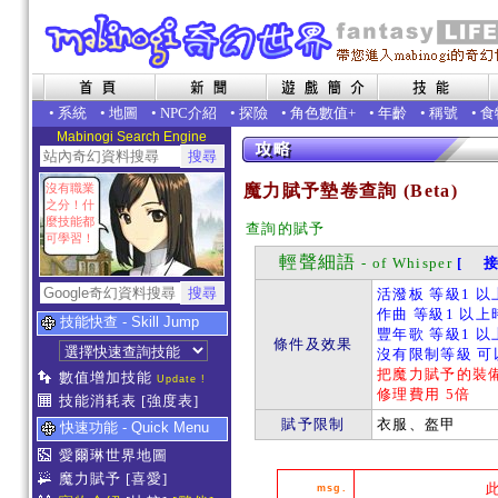
•
系統
•
地圖
•
NPC介紹
•
探險
•
角色數值+
•
年齡
•
稱號
•
食
Mabinogi Search Engine
沒有職業
魔力賦予墊卷查詢 (Beta)
之分！什
麼技能都
查詢的賦予
可學習！
輕聲細語
- of Whisper
[ 接
活潑板 等級1 以
作曲 等級1 以上時
技能快查 - Skill Jump
豐年歌 等級1 以
條件及效果
沒有限制等級 可
把魔力賦予的裝
數值增加技能
Update !
修理費用 5倍
技能消耗表
[強度表]
賦予限制
衣服、盔甲
快速功能 - Quick Menu
愛爾琳世界地圖
魔力賦予
[喜愛]
msg.