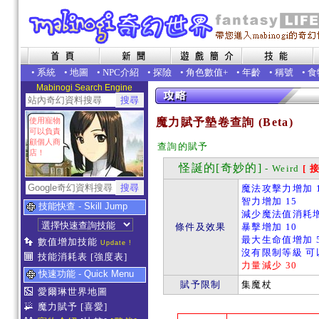
•
系統
•
地圖
•
NPC介紹
•
探險
•
角色數值+
•
年齡
•
稱號
•
食
Mabinogi Search Engine
使用寵物
魔力賦予墊卷查詢 (Beta)
可以負責
顧個人商
查詢的賦予
店！
怪誕的[奇妙的]
- Weird
[ 
魔法攻擊力增加 1
智力增加 15
技能快查 - Skill Jump
減少魔法值消耗增
條件及效果
暴擊增加 10
最大生命值增加 
數值增加技能
Update !
沒有限制等級 可
技能消耗表
[強度表]
力量減少 30
快速功能 - Quick Menu
賦予限制
集魔杖
愛爾琳世界地圖
魔力賦予
[喜愛]