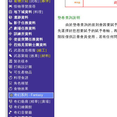
寵物介紹
[比較]
[夥伴]
msg.
怪物導覽搜尋
地下城資料
[料理]
遺跡資料
墊卷查詢說明
影子任務資料
由於墊卷查詢的規則會因要賦
劇場任務資料
先選擇好您想要賦予的賦予卷軸，再
訓練所資料
階段僅供註冊會員使用，若有任何
使徒突襲任務資料
烈焰見習騎士團資料
武器改造模擬
[細工]
武器聚能
[效果]
[材料]
製衣樣本
打鐵設計圖
可生產物品
料理食譜
角色稱號
食物效果
奇幻系列 - Fantasy
奇幻藝廊
[精華]
[廣場]
奇幻繪圖館
奇幻音樂廳