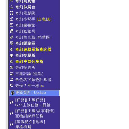
奇幻寫真館
奇幻伸展台
奇幻電影院
奇幻小幫手
[走私販]
奇幻圖書館
奇幻氣象局
奇幻留言版
[精華區]
奇幻閒聊區
奇幻遊戲看板查詢器
奇幻交易版
奇幻序號分享版
奇幻投票所
主題討論
[焦點]
角色名字顏色計算器
奇怪？不一樣
#5
更新頁面 - Update
[任務][主線任務]
G25主線任務 - 日蝕
[任務][主線/故事劇情]
寵物訓練師任務
[遊戲簡介][地圖]
摩格梅爾