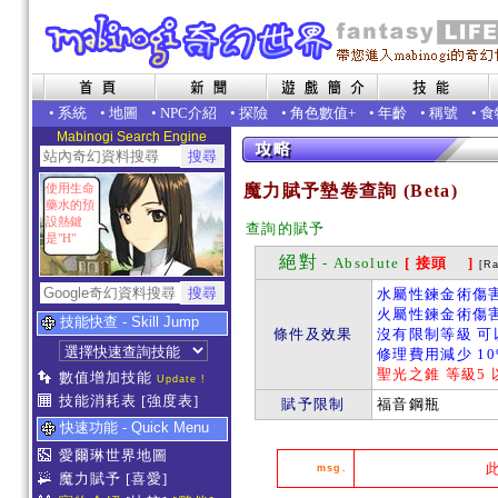
•
系統
•
地圖
•
NPC介紹
•
探險
•
角色數值+
•
年齡
•
稱號
•
食
Mabinogi Search Engine
使用生命
魔力賦予墊卷查詢 (Beta)
藥水的預
設熱鍵
查詢的賦予
是"H"
絕對
- Absolute
[ 接頭 ]
[R
水屬性鍊金術傷害增
火屬性鍊金術傷害增
技能快查 - Skill Jump
條件及效果
沒有限制等級 可
修理費用減少 10
聖光之錐 等級5 
數值增加技能
Update !
技能消耗表
[強度表]
賦予限制
福音鋼瓶
快速功能 - Quick Menu
愛爾琳世界地圖
msg.
魔力賦予
[喜愛]