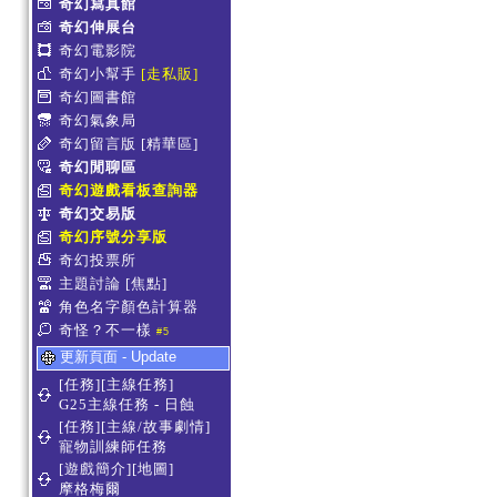
奇幻寫真館
奇幻伸展台
奇幻電影院
奇幻小幫手
[走私販]
奇幻圖書館
奇幻氣象局
奇幻留言版
[精華區]
奇幻閒聊區
奇幻遊戲看板查詢器
奇幻交易版
奇幻序號分享版
奇幻投票所
主題討論
[焦點]
角色名字顏色計算器
奇怪？不一樣
#5
更新頁面 - Update
[任務][主線任務]
G25主線任務 - 日蝕
[任務][主線/故事劇情]
寵物訓練師任務
[遊戲簡介][地圖]
摩格梅爾