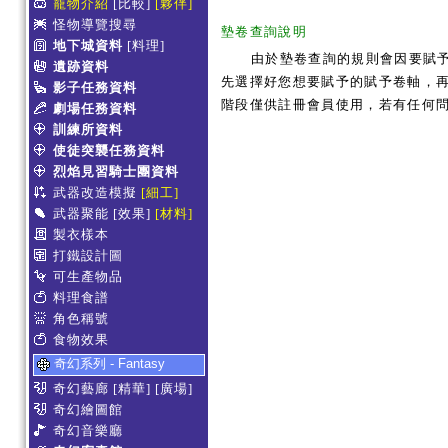
寵物介紹
[比較]
[夥伴]
怪物導覽搜尋
墊卷查詢說明
地下城資料
[料理]
由於墊卷查詢的規則會因要賦
遺跡資料
先選擇好您想要賦予的賦予卷軸，再
影子任務資料
階段僅供註冊會員使用，若有任何
劇場任務資料
訓練所資料
使徒突襲任務資料
烈焰見習騎士團資料
武器改造模擬
[細工]
武器聚能
[效果]
[材料]
製衣樣本
打鐵設計圖
可生產物品
料理食譜
角色稱號
食物效果
奇幻系列 - Fantasy
奇幻藝廊
[精華]
[廣場]
奇幻繪圖館
奇幻音樂廳