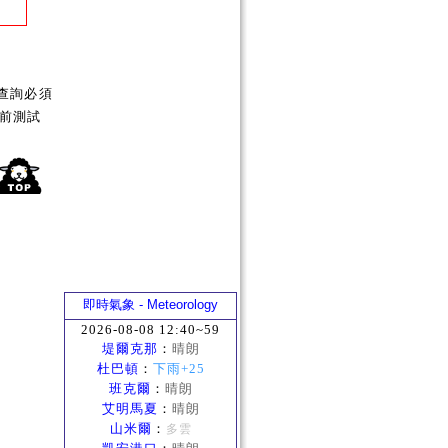
查詢必須
前測試
即時氣象 - Meteorology
2026-08-08 12:40~59
堤爾克那
：
晴朗
杜巴頓
：
下雨+25
班克爾
：
晴朗
艾明馬夏
：
晴朗
山米爾
：
多雲