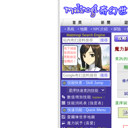
•
系統
•
地圖
•
NPC介紹
•
探險
•
Mabinogi Search Engine
地下城最
魔力賦
後寶箱的
獎勵都是
查詢的
隨機的！
雕
條
技能快查 - Skill Jump
數值增加技能
Update !
技能消耗表
[強度表]
選擇賦
快速功能 - Quick Menu
愛爾琳世界地圖
魔力賦予
[喜愛]