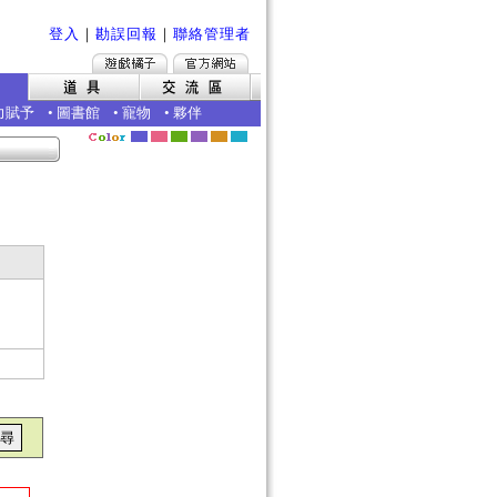
登入
｜
勘誤回報
｜
聯絡管理者
力賦予
•
圖書館
•
寵物
•
夥伴