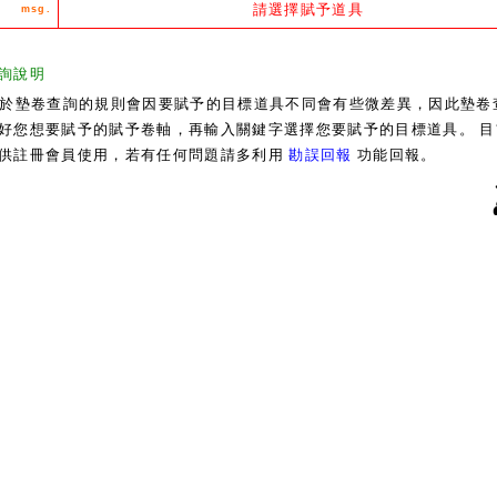
請選擇賦予道具
msg.
詢說明
於墊卷查詢的規則會因要賦予的目標道具不同會有些微差異，因此墊卷
好您想要賦予的賦予卷軸，再輸入關鍵字選擇您要賦予的目標道具。 目
供註冊會員使用，若有任何問題請多利用
勘誤回報
功能回報。