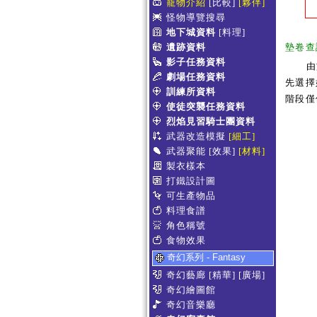
寵物介紹
[比較]
[夥伴]
怪物導覽搜尋
地下城資料
[料理]
遺跡資料
墊卷查
影子任務資料
由
劇場任務資料
先選擇
訓練所資料
階段僅
使徒突襲任務資料
烈焰見習騎士團資料
武器改造模擬
[細工]
武器聚能
[效果]
[材料]
製衣樣本
打鐵設計圖
可生產物品
料理食譜
角色稱號
食物效果
奇幻系列 - Fantasy
奇幻藝廊
[精華]
[廣場]
奇幻繪圖館
奇幻音樂廳