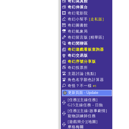
奇幻寫真館
奇幻伸展台
奇幻電影院
奇幻小幫手
[走私販]
奇幻圖書館
奇幻氣象局
奇幻留言版
[精華區]
奇幻閒聊區
奇幻遊戲看板查詢器
奇幻交易版
奇幻序號分享版
奇幻投票所
主題討論
[焦點]
角色名字顏色計算器
奇怪？不一樣
#5
更新頁面 - Update
[任務][主線任務]
G25主線任務 - 日蝕
[任務][主線/故事劇情]
寵物訓練師任務
[遊戲簡介][地圖]
摩格梅爾