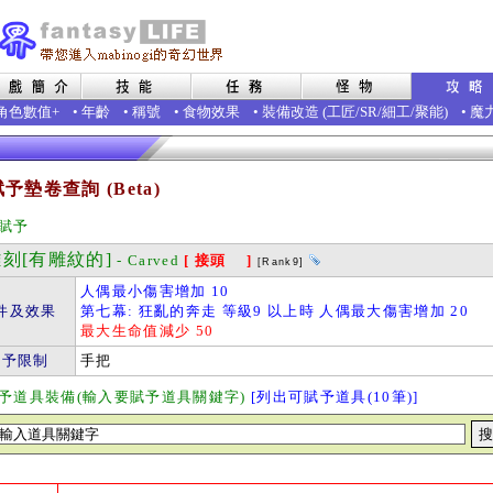
角色數值+
•
年齡
•
稱號
•
食物效果
•
裝備改造
(
工匠
/
SR
/
細工
/
聚能
)
•
魔
予墊卷查詢 (Beta)
賦予
刻[有雕紋的]
- Carved
[ 接頭 ]
[Rank9]
人偶最小傷害增加 10
件及效果
第七幕: 狂亂的奔走 等級9 以上時 人偶最大傷害增加 20
最大生命值減少 50
賦予限制
手把
予道具裝備(輸入要賦予道具關鍵字)
[列出可賦予道具(10筆)]