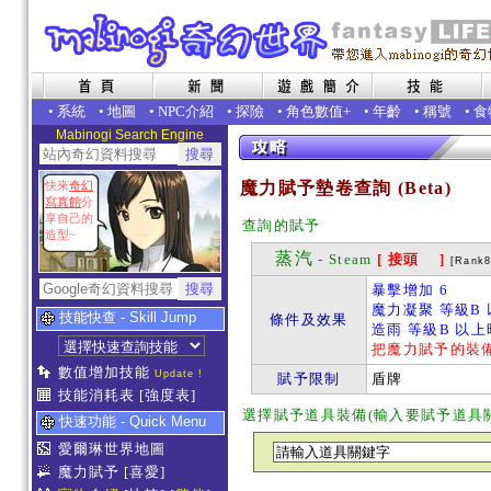
•
系統
•
地圖
•
NPC介紹
•
探險
•
角色數值+
•
年齡
•
稱號
•
食
Mabinogi Search Engine
快來
奇幻
魔力賦予墊卷查詢 (Beta)
寫真館
分
享自己的
查詢的賦予
造型~
蒸汽
- Steam
[ 接頭 ]
[Rank8
暴擊增加 6
魔力凝聚 等級B
技能快查 - Skill Jump
條件及效果
造雨 等級B 以
把魔力賦予的裝
數值增加技能
Update !
賦予限制
盾牌
技能消耗表
[強度表]
選擇賦予道具裝備(輸入要賦予道具
快速功能 - Quick Menu
愛爾琳世界地圖
魔力賦予
[喜愛]