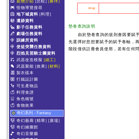
寵物介紹
[比較]
[夥伴]
怪物導覽搜尋
msg.
地下城資料
[料理]
遺跡資料
墊卷查詢說明
影子任務資料
劇場任務資料
由於墊卷查詢的規則會因要賦
訓練所資料
先選擇好您想要賦予的賦予卷軸，再
使徒突襲任務資料
階段僅供註冊會員使用，若有任何
烈焰見習騎士團資料
武器改造模擬
[細工]
武器聚能
[效果]
[材料]
製衣樣本
打鐵設計圖
可生產物品
料理食譜
角色稱號
食物效果
奇幻系列 - Fantasy
奇幻藝廊
[精華]
[廣場]
奇幻繪圖館
奇幻音樂廳