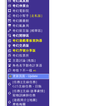
奇幻寫真館
奇幻伸展台
奇幻電影院
奇幻小幫手
[走私販]
奇幻圖書館
奇幻氣象局
奇幻留言版
[精華區]
奇幻閒聊區
奇幻遊戲看板查詢器
奇幻交易版
奇幻序號分享版
奇幻投票所
主題討論
[焦點]
角色名字顏色計算器
奇怪？不一樣
#5
更新頁面 - Update
[任務][主線任務]
G25主線任務 - 日蝕
[任務][主線/故事劇情]
寵物訓練師任務
[遊戲簡介][地圖]
摩格梅爾