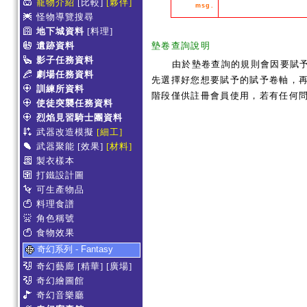
寵物介紹
[比較]
[夥伴]
msg.
怪物導覽搜尋
地下城資料
[料理]
遺跡資料
墊卷查詢說明
影子任務資料
由於墊卷查詢的規則會因要賦
劇場任務資料
先選擇好您想要賦予的賦予卷軸，再
訓練所資料
階段僅供註冊會員使用，若有任何
使徒突襲任務資料
烈焰見習騎士團資料
武器改造模擬
[細工]
武器聚能
[效果]
[材料]
製衣樣本
打鐵設計圖
可生產物品
料理食譜
角色稱號
食物效果
奇幻系列 - Fantasy
奇幻藝廊
[精華]
[廣場]
奇幻繪圖館
奇幻音樂廳