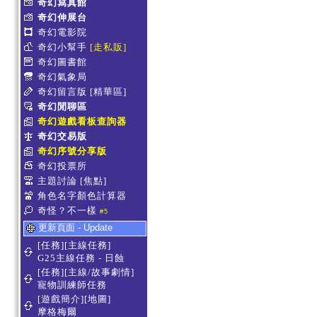
奇幻寫真館
奇幻伸展台
奇幻電影院
奇幻小幫手
[走私販]
奇幻圖書館
奇幻氣象局
奇幻留言版
[精華區]
奇幻閒聊區
奇幻遊戲看板查詢器
奇幻交易版
奇幻序號分享版
奇幻投票所
主題討論
[焦點]
角色名字顏色計算器
奇怪？不一樣
#5
更新頁面 - Update
[任務][主線任務]
G25主線任務 - 日蝕
[任務][主線/故事劇情]
寵物訓練師任務
[遊戲簡介][地圖]
摩格梅爾