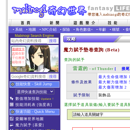
•
系統
•
地圖
•
NPC介紹
•
探險
•
角色數值+
•
年齡
•
稱號
•
食
Mabinogi Search Engine
連續技卡
魔力賦予墊卷查詢 (Beta)
片
能在影
子任務寶
查詢的賦予
箱取得！
雷霆的
- of Thunder
[ 接尾 
最大生命值增加 
條件及效果
最大耐力值增加 
技能快查 - Skill Jump
最大傷害增加 2
賦予限制
裝飾品
數值增加技能
Update !
技能消耗表
[強度表]
選擇賦予道具裝備(輸入要賦予道具
快速功能 - Quick Menu
愛爾琳世界地圖
魔力賦予
[喜愛]