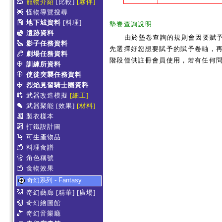
寵物介紹
[比較]
[夥伴]
怪物導覽搜尋
地下城資料
[料理]
墊卷查詢說明
遺跡資料
由於墊卷查詢的規則會因要賦
影子任務資料
先選擇好您想要賦予的賦予卷軸，再
劇場任務資料
階段僅供註冊會員使用，若有任何
訓練所資料
使徒突襲任務資料
烈焰見習騎士團資料
武器改造模擬
[細工]
武器聚能
[效果]
[材料]
製衣樣本
打鐵設計圖
可生產物品
料理食譜
角色稱號
食物效果
奇幻系列 - Fantasy
奇幻藝廊
[精華]
[廣場]
奇幻繪圖館
奇幻音樂廳