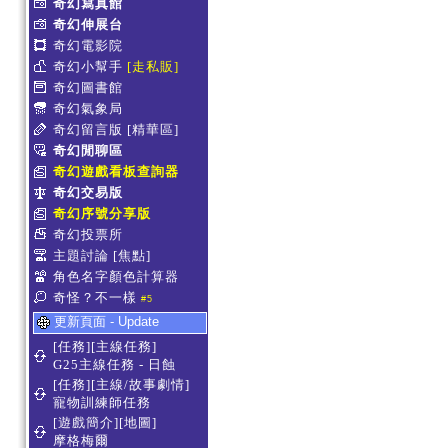
奇幻寫真館
奇幻伸展台
奇幻電影院
奇幻小幫手
[走私販]
奇幻圖書館
奇幻氣象局
奇幻留言版
[精華區]
奇幻閒聊區
奇幻遊戲看板查詢器
奇幻交易版
奇幻序號分享版
奇幻投票所
主題討論
[焦點]
角色名字顏色計算器
奇怪？不一樣
#5
更新頁面 - Update
[任務][主線任務]
G25主線任務 - 日蝕
[任務][主線/故事劇情]
寵物訓練師任務
[遊戲簡介][地圖]
摩格梅爾