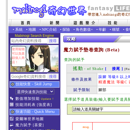
•
系統
•
地圖
•
NPC介紹
•
探險
•
角色數值+
•
年齡
•
稱號
•
食
Mabinogi Search Engine
使用寵物
魔力賦予墊卷查詢 (Beta)
可以負責
顧個人商
查詢的賦予
店！
搖動
- of Shake
[ 接尾 ]
[Ra
跺腳 等級8 以上
條件及效果
精通魔法 等級C 
技能快查 - Skill Jump
賦予限制
腳部
數值增加技能
選擇賦予道具裝備(輸入要賦予道具
Update !
技能消耗表
[強度表]
快速功能 - Quick Menu
愛爾琳世界地圖
魔力賦予
[喜愛]
msg.