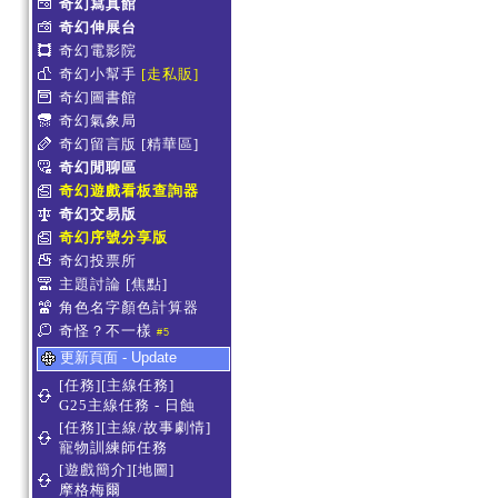
奇幻寫真館
奇幻伸展台
奇幻電影院
奇幻小幫手
[走私販]
奇幻圖書館
奇幻氣象局
奇幻留言版
[精華區]
奇幻閒聊區
奇幻遊戲看板查詢器
奇幻交易版
奇幻序號分享版
奇幻投票所
主題討論
[焦點]
角色名字顏色計算器
奇怪？不一樣
#5
更新頁面 - Update
[任務][主線任務]
G25主線任務 - 日蝕
[任務][主線/故事劇情]
寵物訓練師任務
[遊戲簡介][地圖]
摩格梅爾