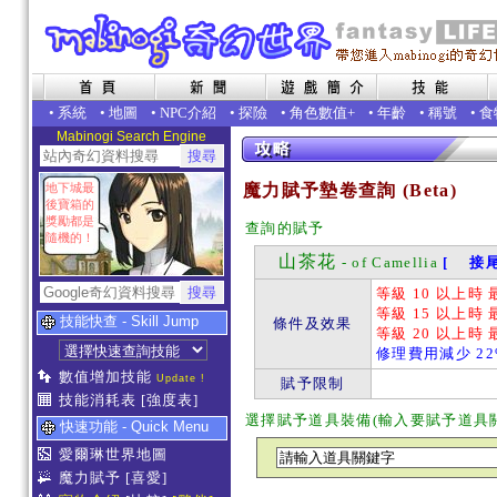
•
系統
•
地圖
•
NPC介紹
•
探險
•
角色數值+
•
年齡
•
稱號
•
食
Mabinogi Search Engine
地下城最
魔力賦予墊卷查詢 (Beta)
後寶箱的
獎勵都是
查詢的賦予
隨機的！
山茶花
- of Camellia
[ 接尾
等級 10 以上時
等級 15 以上時
技能快查 - Skill Jump
條件及效果
等級 20 以上時
修理費用減少 22
數值增加技能
Update !
賦予限制
技能消耗表
[強度表]
選擇賦予道具裝備(輸入要賦予道具
快速功能 - Quick Menu
愛爾琳世界地圖
魔力賦予
[喜愛]