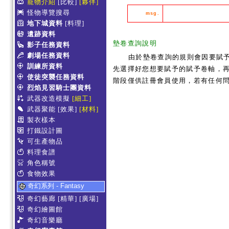
寵物介紹
[比較]
[夥伴]
怪物導覽搜尋
msg.
地下城資料
[料理]
遺跡資料
墊卷查詢說明
影子任務資料
劇場任務資料
由於墊卷查詢的規則會因要賦
訓練所資料
先選擇好您想要賦予的賦予卷軸，再
使徒突襲任務資料
階段僅供註冊會員使用，若有任何
烈焰見習騎士團資料
武器改造模擬
[細工]
武器聚能
[效果]
[材料]
製衣樣本
打鐵設計圖
可生產物品
料理食譜
角色稱號
食物效果
奇幻系列 - Fantasy
奇幻藝廊
[精華]
[廣場]
奇幻繪圖館
奇幻音樂廳