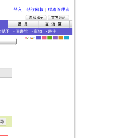
登入
｜
勘誤回報
｜
聯絡管理者
力賦予
•
圖書館
•
寵物
•
夥伴