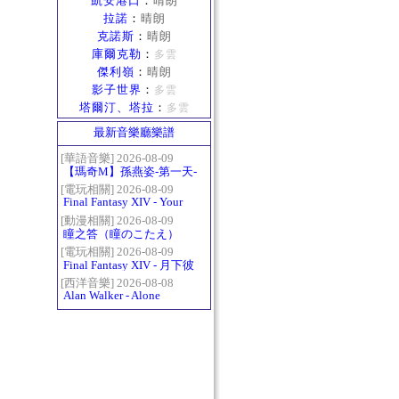
凱安港口
：
晴朗
拉諾
：
晴朗
克諾斯
：
晴朗
庫爾克勒
：
多雲
傑利嶺
：
晴朗
影子世界
：
多雲
塔爾汀、塔拉
：
多雲
最新音樂廳樂譜
[華語音樂] 2026-08-09
【瑪奇M】孫燕姿-第一天-
精修版
[電玩相關] 2026-08-09
Final Fantasy XIV - Your
Answer
[動漫相關] 2026-08-09
瞳之答（瞳のこたえ）
[電玩相關] 2026-08-09
Final Fantasy XIV - 月下彼
岸花 ～蛮神ツクヨミ討滅
[西洋音樂] 2026-08-08
Alan Walker - Alone
戦～