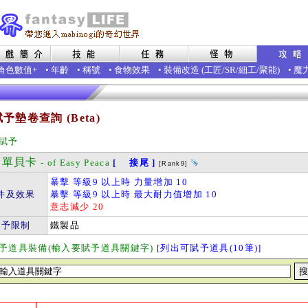
角色數值+
•
年齡
•
稱號
•
食物效果
•
裝備改造
(
工匠
/
SR
/
細工
/
聚能
)
•
魔
予墊卷查詢 (Beta)
賦予
單貝卡
- of Easy Peaca
[ 接尾 ]
[Rank9]
暴擊 等級9 以上時 力量增加 10
件及效果
暴擊 等級9 以上時 最大耐力值增加 10
意志減少 20
賦予限制
鐵製品
予道具裝備(輸入要賦予道具關鍵字)
[列出可賦予道具(10筆)]