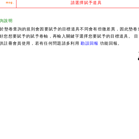
請選擇賦予道具
msg.
詢說明
於墊卷查詢的規則會因要賦予的目標道具不同會有些微差異，因此墊卷
好您想要賦予的賦予卷軸，再輸入關鍵字選擇您要賦予的目標道具。 目
供註冊會員使用，若有任何問題請多利用
勘誤回報
功能回報。