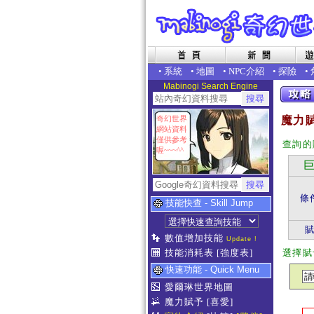
•
系統
•
地圖
•
NPC介紹
•
探險
•
Mabinogi Search Engine
奇幻世界
魔力賦
網站資料
僅供參考
查詢的
喔~~~^^
巨
條
技能快查 - Skill Jump
數值增加技能
Update !
技能消耗表
[強度表]
選擇賦
快速功能 - Quick Menu
愛爾琳世界地圖
魔力賦予
[喜愛]