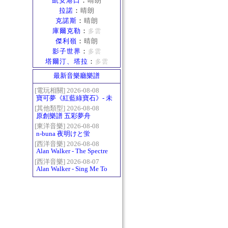
凱安港口
：
晴朗
拉諾
：
晴朗
克諾斯
：
晴朗
庫爾克勒
：
多雲
傑利嶺
：
晴朗
影子世界
：
多雲
塔爾汀、塔拉
：
多雲
最新音樂廳樂譜
[電玩相關] 2026-08-08
寶可夢《紅藍綠寶石》- 未
白鎮BGM (Littleroot Town)
[其他類型] 2026-08-08
原創樂譜 五彩夢舟
[東洋音樂] 2026-08-08
n-buna 夜明けと蛍
[西洋音樂] 2026-08-08
Alan Walker - The Spectre
[西洋音樂] 2026-08-07
Alan Walker - Sing Me To
Sleep