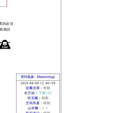
查詢必須
前測試
即時氣象 - Meteorology
2026-08-08 12:40~59
堤爾克那
：
晴朗
杜巴頓
：
下雨+25
班克爾
：
晴朗
艾明馬夏
：
晴朗
山米爾
：
多雲