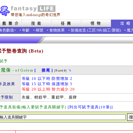
角色數值+
•
年齡
•
稱號
•
食物效果
•
裝備改造
(
工匠
/
SR
/
細工
/
聚能
)
•
魔
予墊卷查詢 (Beta)
賦予
魔像
- of Golem
[ 接尾 ]
[Rank9]
等級 10 以下時 防禦增加 2
件及效果
等級 15 以下時 保護增加 5
等級 20 以上時 智力減少 20
賦予限制
衣服、輕鎧甲、重鎧甲、盾牌
予道具裝備(輸入要賦予道具關鍵字)
[列出可賦予道具(10筆)]