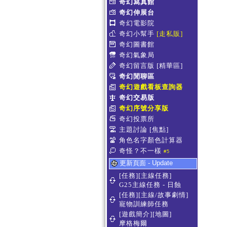
奇幻寫真館
奇幻伸展台
奇幻電影院
奇幻小幫手
[走私販]
奇幻圖書館
奇幻氣象局
奇幻留言版
[精華區]
奇幻閒聊區
奇幻遊戲看板查詢器
奇幻交易版
奇幻序號分享版
奇幻投票所
主題討論
[焦點]
角色名字顏色計算器
奇怪？不一樣
#5
更新頁面 - Update
[任務][主線任務]
G25主線任務 - 日蝕
[任務][主線/故事劇情]
寵物訓練師任務
[遊戲簡介][地圖]
摩格梅爾