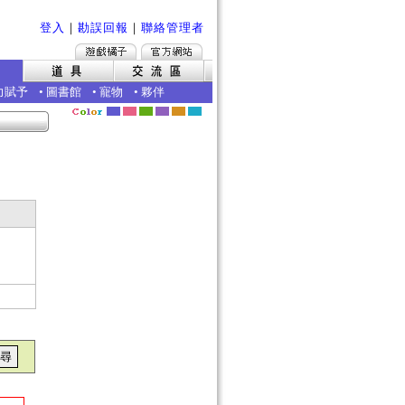
登入
｜
勘誤回報
｜
聯絡管理者
力賦予
•
圖書館
•
寵物
•
夥伴