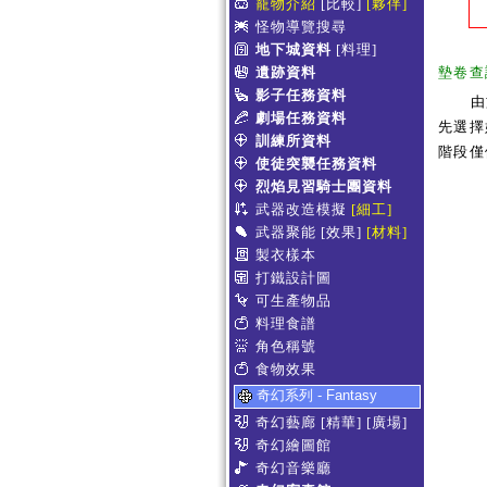
寵物介紹
[比較]
[夥伴]
怪物導覽搜尋
地下城資料
[料理]
遺跡資料
墊卷查
影子任務資料
由
劇場任務資料
先選擇
訓練所資料
階段僅
使徒突襲任務資料
烈焰見習騎士團資料
武器改造模擬
[細工]
武器聚能
[效果]
[材料]
製衣樣本
打鐵設計圖
可生產物品
料理食譜
角色稱號
食物效果
奇幻系列 - Fantasy
奇幻藝廊
[精華]
[廣場]
奇幻繪圖館
奇幻音樂廳