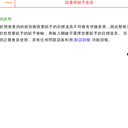
請選擇賦予道具
msg.
詢說明
於墊卷查詢的規則會因要賦予的目標道具不同會有些微差異，因此墊卷
好您想要賦予的賦予卷軸，再輸入關鍵字選擇您要賦予的目標道具。 目
供註冊會員使用，若有任何問題請多利用
勘誤回報
功能回報。