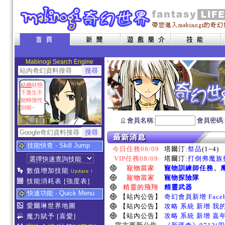
Mabinogi Search Engine
結婚
狀態
下重生不
能轉換性
別喔~
會員名稱:
會員密碼
技能快查 - Skill Jump
今日任務08/09
塔爾汀:
祭品
(1~4)
VIP任務08/09
塔爾汀:
打倒弗魔族指
寵物當家
寵物訓練師任務
、
數值增加技能
Update !
寵物當家
寵物探險隊
技能消耗表
[強度表]
精靈的飛翔
精靈武器
快速功能 - Quick Menu
【站內公告】
奇幻會員新增 Face
愛爾琳世界地圖
【站內公告】
攻略 系統 新增 我
【站內公告】
攻略 系統 新增 嘉
魔力賦予
[喜愛]