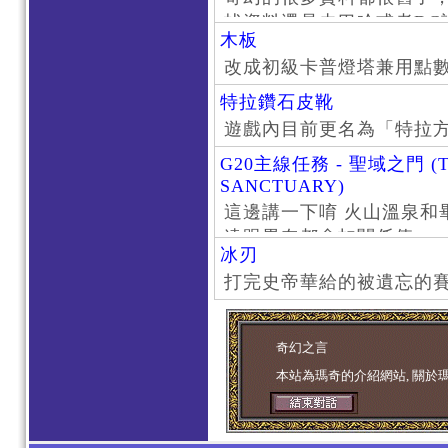
找資料還是去巴哈或者DC
木板
了。
改成初級卡普燈塔兼用點
特拉鑽石皮靴
遊戲內目前更名為「特拉
G20主線任務 - 聖域之門 (T
SANCTUARY)
這邊講一下唷 火山溫泉和
遠跟畢奈都會扣關係值
冰刃
打完史帝華給的被遺忘的賽
奇幻之言
本站為瑪奇的介紹網站, 關於