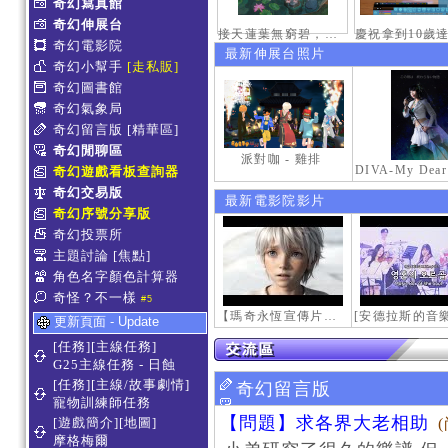
奇幻寫真館
奇幻伸展台
接天蓮葉無窮碧，映日荷花別樣紅。
奇幻電影院
最新伸展台照片
奇幻小幫手
[走私販]
奇幻圖書館
奇幻氣象局
奇幻留言版
[精華區]
奇幻閒聊區
派對咖 - 雞排
奇幻遊戲看板查詢器
奇幻交易版
最新電影院影片
奇幻序號分享版
奇幻投票所
主題討論
[焦點]
角色名字顏色計算器
奇怪？不一樣
#5
【瑪奇永恆宣傳片】最初的感動
更新頁面 - Update
[任務][主線任務]
G25主線任務 - 日蝕
[任務][主線/故事劇情]
奇幻留言版
寵物訓練師任務
【問題】求各界大老相助
[遊戲簡介][地圖]
摩格梅爾