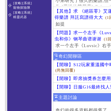
小弟研究了很久的樂譜,但
[攻略][系統]
作 [葬送的芙莉蓮]-Zoltraa
寵物探險隊
【其他】求 《絕區零》艾蓮
[攻略][系統]
得樂譜 拜託寫譜得大大
精靈武器
(1
如提
【問題】求一个左手《Luv
虫和你》钢琴曲谱谢谢
(1
求一个左手《Luvsic》
奇幻閒聊區
【閒聊】S12玩家重溫國
(尚無回覆)
【閒聊】即席抽獎券怎麼用
【閒聊】日服G16最終找
主題討論
奇幻的很多資料都很舊了