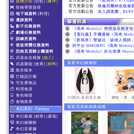
官方更新公告
《新瑪奇》0713(
寵物介紹
[比較]
[夥伴]
官方更新公告
格倫貝爾納改版最
怪物導覽搜尋
官方活動公告
加入調查團，BUF
地下城資料
[料理]
遺跡資料
影子任務資料
劇場任務資料
訓練所資料
使徒突襲任務資料
烈焰見習騎士團資料
武器改造模擬
[細工]
最新奇幻繪圖館
武器聚能
[效果]
[材料]
製衣樣本
打鐵設計圖
可生產物品
料理食譜
角色稱號
AI測試 茉莉安立繪
娜歐 / 潘 /
食物效果
最新寫真館經典擷圖
奇幻系列 - Fantasy
奇幻藝廊
[精華]
[廣場]
奇幻繪圖館
奇幻音樂廳