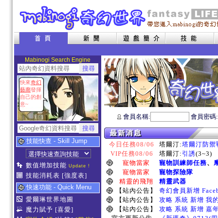
Mabinogi Search Engine
快來
奇幻
藝廊
發揮
自己的創
意~
會員名稱:
會員密碼
技能快查 - Skill Jump
今日任務08/06
塔爾汀:
塔爾汀防禦
VIP任務08/06
塔爾汀:
引誘
(3~3)
寵物當家
寵物訓練師任務
、
數值增加技能
Update !
寵物當家
寵物探險隊
技能消耗表
[強度表]
精靈的飛翔
精靈武器
快速功能 - Quick Menu
【站內公告】
奇幻會員新增 Face
愛爾琳世界地圖
【站內公告】
攻略 系統 新增 我
【站內公告】
攻略 系統 新增 嘉
魔力賦予
[喜愛]