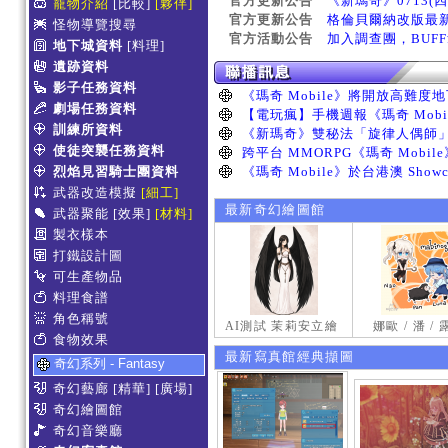
官方更新公告
《新瑪奇》0713(
寵物介紹
[比較]
[夥伴]
官方更新公告
格倫貝爾納改版最
怪物導覽搜尋
官方活動公告
加入調查團，BUF
地下城資料
[料理]
遺跡資料
影子任務資料
劇場任務資料
訓練所資料
使徒突襲任務資料
烈焰見習騎士團資料
武器改造模擬
[細工]
最新奇幻繪圖館
武器聚能
[效果]
[材料]
製衣樣本
打鐵設計圖
可生產物品
料理食譜
角色稱號
AI測試 茉莉安立繪
娜歐 / 潘 /
食物效果
最新寫真館經典擷圖
奇幻系列 - Fantasy
奇幻藝廊
[精華]
[廣場]
奇幻繪圖館
奇幻音樂廳