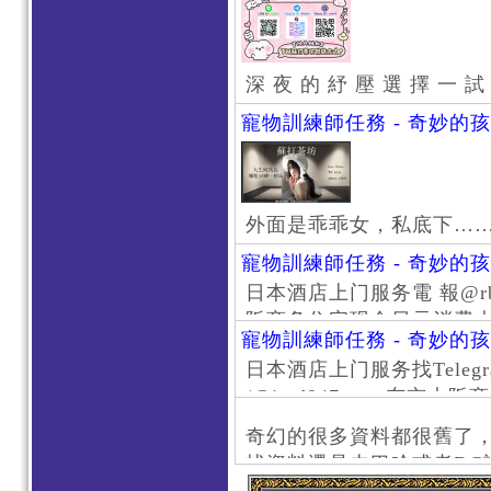
深 夜 的 紓 壓 選 擇 一 試
寵物訓練師任務 - 奇妙的
外面是乖乖女，私底下…
寵物訓練師任務 - 奇妙的
日本酒店上门服务電 報@rb111
阪商务住宅现金日元消费大阪
寵物訓練師任務 - 奇妙的
京风俗 #大阪风俗 #东京外
日本酒店上门服务找Telegr
上门服务新宿风俗 #梅田风
/@jptd847utpp 东
#日本萝莉 #大阪萝莉 #
京旅游 #大阪旅游 #东京风
奇幻的很多資料都很舊了
东京上门服务 #大阪上门服
找資料還是去巴哈或者DC
心斋桥风俗 #日本女孩 #大
了。