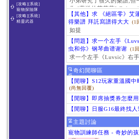
小弟研究了很久的樂譜,但
[攻略][系統]
作 [葬送的芙莉蓮]-Zoltraa
寵物探險隊
【其他】求 《絕區零》艾蓮
[攻略][系統]
得樂譜 拜託寫譜得大大
精靈武器
(1
如提
【問題】求一个左手《Luv
虫和你》钢琴曲谱谢谢
(1
求一个左手《Luvsic》
奇幻閒聊區
【閒聊】S12玩家重溫國
(尚無回覆)
【閒聊】即席抽獎券怎麼用
【閒聊】日服G16最終找
主題討論
寵物訓練師任務 - 奇妙的