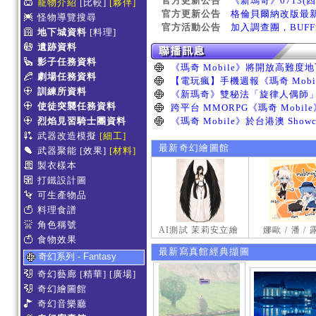
官方更新公告
《新瑪奇》0713(
寵物介紹
[比較]
[夥伴]
官方更新公告
格倫貝爾納改版最
怪物導覽搜尋
官方活動公告
加入調查團，BUF
地下城資料
[料理]
遺跡資料
影子任務資料
劇場任務資料
訓練所資料
使徒突襲任務資料
烈焰見習騎士團資料
武器改造模擬
[細工]
最新奇幻繪圖館
武器聚能
[效果]
[材料]
製衣樣本
打鐵設計圖
可生產物品
料理食譜
角色稱號
AI測試 茉莉安立繪
娜歐 / 潘 /
食物效果
最新寫真館經典擷圖
奇幻系列 - Fantasy
奇幻藝廊
[精華]
[廣場]
奇幻繪圖館
奇幻音樂廳