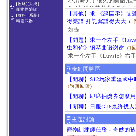
小弟研究了很久的樂譜,但
[攻略][系統]
作 [葬送的芙莉蓮]-Zoltraa
寵物探險隊
【其他】求 《絕區零》艾蓮
[攻略][系統]
得樂譜 拜託寫譜得大大
精靈武器
(1
如提
【問題】求一个左手《Luv
虫和你》钢琴曲谱谢谢
(1
求一个左手《Luvsic》
奇幻閒聊區
【閒聊】S12玩家重溫國
(尚無回覆)
【閒聊】即席抽獎券怎麼用
【閒聊】日服G16最終找
主題討論
寵物訓練師任務 - 奇妙的