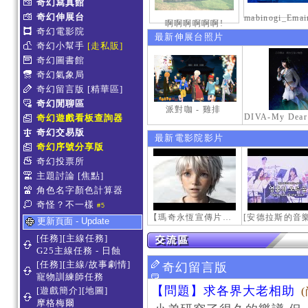
奇幻寫真館
奇幻伸展台
啊啊啊啊啊啊!
奇幻電影院
最新伸展台照片
奇幻小幫手
[走私販]
奇幻圖書館
奇幻氣象局
奇幻留言版
[精華區]
奇幻閒聊區
派對咖 - 雞排
奇幻遊戲看板查詢器
奇幻交易版
最新電影院影片
奇幻序號分享版
奇幻投票所
主題討論
[焦點]
角色名字顏色計算器
奇怪？不一樣
#5
【瑪奇永恆宣傳片】最初的感動
更新頁面 - Update
[任務][主線任務]
G25主線任務 - 日蝕
[任務][主線/故事劇情]
奇幻留言版
寵物訓練師任務
【問題】求各界大老相助
[遊戲簡介][地圖]
摩格梅爾