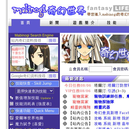
Mabinogi Search Engine
結婚
狀態
下重生不
能轉換性
別喔~
會員名稱:
會員密碼
技能快查 - Skill Jump
今日任務08/06
塔爾汀:
塔爾汀防禦
VIP任務08/06
塔爾汀:
引誘
(3~3)
寵物當家
寵物訓練師任務
、
數值增加技能
Update !
寵物當家
寵物探險隊
技能消耗表
[強度表]
精靈的飛翔
精靈武器
快速功能 - Quick Menu
【站內公告】
奇幻會員新增 Face
愛爾琳世界地圖
【站內公告】
攻略 系統 新增 我
【站內公告】
攻略 系統 新增 嘉
魔力賦予
[喜愛]