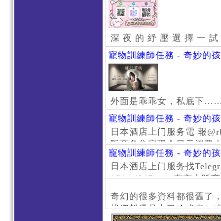
深 夜 的 紓 壓 選 擇 一 試
寵物訓練師任務 - 奇妙的
外面是乖乖女，私底下…
寵物訓練師任務 - 奇妙的
日本酒店上门服务電 報@rb111
阪商务住宅现金日元消费大阪
寵物訓練師任務 - 奇妙的
京风俗 #大阪风俗 #东京外
日本酒店上门服务找Telegr
上门服务新宿风俗 #梅田风
/@jptd847utpp 东
#日本萝莉 #大阪萝莉 #
京旅游 #大阪旅游 #东京风
奇幻的很多資料都很舊了
东京上门服务 #大阪上门服
找資料還是去巴哈或者DC
心斋桥风俗 #日本女孩 #大
了。