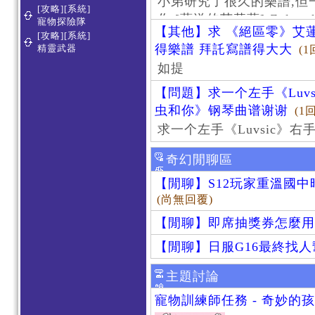
小弟研究了很久的樂譜,但
[攻略][系統]
作 [葬送的芙莉蓮]-Zoltraa
寵物探險隊
【其他】求 《絕區零》艾蓮
[攻略][系統]
得樂譜 拜託寫譜得大大
精靈武器
(1
如提
【問題】求一个左手《Luv
虫和你》钢琴曲谱谢谢
(1
求一个左手《Luvsic》
奇幻閒聊區
【閒聊】S12玩家重溫國
(尚無回覆)
【閒聊】即席抽獎券怎麼用
【閒聊】日服G16最終找
主題討論
寵物訓練師任務 - 奇妙的