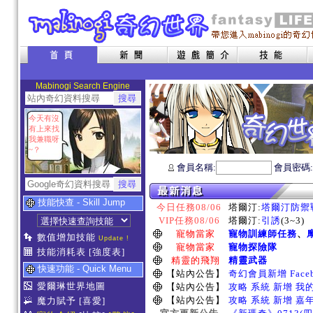
Mabinogi Search Engine
今天有沒
有上來找
我兼職呀
~？
會員名稱:
會員密碼
技能快查 - Skill Jump
今日任務08/06
塔爾汀:
塔爾汀防禦
VIP任務08/06
塔爾汀:
引誘
(3~3)
寵物當家
寵物訓練師任務
、
數值增加技能
Update !
寵物當家
寵物探險隊
技能消耗表
[強度表]
精靈的飛翔
精靈武器
快速功能 - Quick Menu
【站內公告】
奇幻會員新增 Face
愛爾琳世界地圖
【站內公告】
攻略 系統 新增 我
【站內公告】
攻略 系統 新增 嘉
魔力賦予
[喜愛]