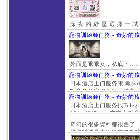
深 夜 的 紓 壓 選 擇 一 試
寵物訓練師任務 - 奇妙的
外面是乖乖女，私底下…
寵物訓練師任務 - 奇妙的
日本酒店上门服务電 報@rb111
阪商务住宅现金日元消费大阪
寵物訓練師任務 - 奇妙的
京风俗 #大阪风俗 #东京外
日本酒店上门服务找Telegr
上门服务新宿风俗 #梅田风
/@jptd847utpp 东
#日本萝莉 #大阪萝莉 #
京旅游 #大阪旅游 #东京风
奇幻的很多資料都很舊了
东京上门服务 #大阪上门服
找資料還是去巴哈或者DC
心斋桥风俗 #日本女孩 #大
了。