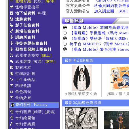
官方更新公告
《新瑪奇》0713(
寵物介紹
[比較]
[夥伴]
官方更新公告
格倫貝爾納改版最
怪物導覽搜尋
官方活動公告
加入調查團，BUF
地下城資料
[料理]
遺跡資料
影子任務資料
劇場任務資料
訓練所資料
使徒突襲任務資料
烈焰見習騎士團資料
武器改造模擬
[細工]
最新奇幻繪圖館
武器聚能
[效果]
[材料]
製衣樣本
打鐵設計圖
可生產物品
料理食譜
角色稱號
AI測試 茉莉安立繪
娜歐 / 潘 /
食物效果
最新寫真館經典擷圖
奇幻系列 - Fantasy
奇幻藝廊
[精華]
[廣場]
奇幻繪圖館
奇幻音樂廳