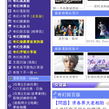
奇幻寫真館
奇幻伸展台
尼托克莉
那一天布蘿妮想起老佛的奶油手
奇幻電影院
最新伸展台照片
奇幻小幫手
[走私販]
奇幻圖書館
奇幻氣象局
奇幻留言版
[精華區]
奇幻閒聊區
派對咖 - 雞排
奇幻遊戲看板查詢器
奇幻交易版
最新電影院影片
奇幻序號分享版
奇幻投票所
主題討論
[焦點]
角色名字顏色計算器
奇怪？不一樣
#5
【瑪奇永恆宣傳片】最初的感動
更新頁面 - Update
[任務][主線任務]
G25主線任務 - 日蝕
[任務][主線/故事劇情]
奇幻留言版
寵物訓練師任務
【問題】求各界大老相助
[遊戲簡介][地圖]
摩格梅爾