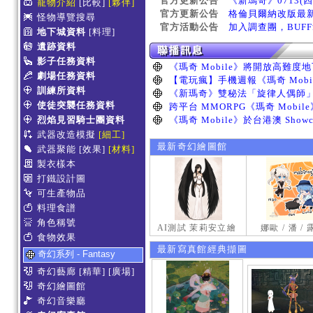
官方更新公告
《新瑪奇》0713(
寵物介紹
[比較]
[夥伴]
官方更新公告
格倫貝爾納改版最
怪物導覽搜尋
官方活動公告
加入調查團，BUF
地下城資料
[料理]
遺跡資料
影子任務資料
劇場任務資料
訓練所資料
使徒突襲任務資料
烈焰見習騎士團資料
武器改造模擬
[細工]
最新奇幻繪圖館
武器聚能
[效果]
[材料]
製衣樣本
打鐵設計圖
可生產物品
料理食譜
角色稱號
AI測試 茉莉安立繪
娜歐 / 潘 /
食物效果
最新寫真館經典擷圖
奇幻系列 - Fantasy
奇幻藝廊
[精華]
[廣場]
奇幻繪圖館
奇幻音樂廳