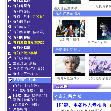
奇幻寫真館
奇幻伸展台
尼托克莉
接天蓮葉無窮碧，映日荷花別樣紅。
奇幻電影院
最新伸展台照片
奇幻小幫手
[走私販]
奇幻圖書館
奇幻氣象局
奇幻留言版
[精華區]
奇幻閒聊區
派對咖 - 雞排
奇幻遊戲看板查詢器
奇幻交易版
最新電影院影片
奇幻序號分享版
奇幻投票所
主題討論
[焦點]
角色名字顏色計算器
奇怪？不一樣
#5
【瑪奇永恆宣傳片】最初的感動
更新頁面 - Update
[任務][主線任務]
G25主線任務 - 日蝕
[任務][主線/故事劇情]
奇幻留言版
寵物訓練師任務
【問題】求各界大老相助
[遊戲簡介][地圖]
摩格梅爾