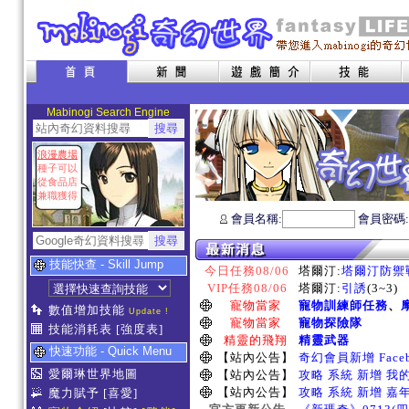
Mabinogi Search Engine
浪漫農場
種子可以
從食品店
兼職獲得
會員名稱:
會員密碼
技能快查 - Skill Jump
今日任務08/06
塔爾汀:
塔爾汀防禦
VIP任務08/06
塔爾汀:
引誘
(3~3)
寵物當家
寵物訓練師任務
、
數值增加技能
Update !
寵物當家
寵物探險隊
技能消耗表
[強度表]
精靈的飛翔
精靈武器
快速功能 - Quick Menu
【站內公告】
奇幻會員新增 Face
愛爾琳世界地圖
【站內公告】
攻略 系統 新增 我
【站內公告】
攻略 系統 新增 嘉
魔力賦予
[喜愛]