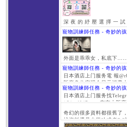
深 夜 的 紓 壓 選 擇 一 試
寵物訓練師任務 - 奇妙的
外面是乖乖女，私底下…
寵物訓練師任務 - 奇妙的
日本酒店上门服务電 報@rb111
阪商务住宅现金日元消费大阪
寵物訓練師任務 - 奇妙的
京风俗 #大阪风俗 #东京外
日本酒店上门服务找Telegr
上门服务新宿风俗 #梅田风
/@jptd847utpp 东
#日本萝莉 #大阪萝莉 #
京旅游 #大阪旅游 #东京风
奇幻的很多資料都很舊了
东京上门服务 #大阪上门服
找資料還是去巴哈或者DC
心斋桥风俗 #日本女孩 #大
了。