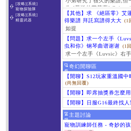
小弟研究了很久的樂譜,但
[攻略][系統]
作 [葬送的芙莉蓮]-Zoltraa
寵物探險隊
【其他】求 《絕區零》艾蓮
[攻略][系統]
得樂譜 拜託寫譜得大大
精靈武器
(1
如提
【問題】求一个左手《Luv
虫和你》钢琴曲谱谢谢
(1
求一个左手《Luvsic》
奇幻閒聊區
【閒聊】S12玩家重溫國
(尚無回覆)
【閒聊】即席抽獎券怎麼用
【閒聊】日服G16最終找
主題討論
寵物訓練師任務 - 奇妙的