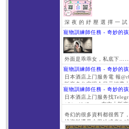
深 夜 的 紓 壓 選 擇 一 試
寵物訓練師任務 - 奇妙的
外面是乖乖女，私底下…
寵物訓練師任務 - 奇妙的
日本酒店上门服务電 報@rb111
阪商务住宅现金日元消费大阪
寵物訓練師任務 - 奇妙的
京风俗 #大阪风俗 #东京外
日本酒店上门服务找Telegr
上门服务新宿风俗 #梅田风
/@jptd847utpp 东
#日本萝莉 #大阪萝莉 #
京旅游 #大阪旅游 #东京风
奇幻的很多資料都很舊了
东京上门服务 #大阪上门服
找資料還是去巴哈或者DC
心斋桥风俗 #日本女孩 #大
了。