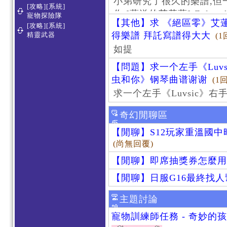
小弟研究了很久的樂譜,但
[攻略][系統]
作 [葬送的芙莉蓮]-Zoltraa
寵物探險隊
【其他】求 《絕區零》艾蓮
[攻略][系統]
得樂譜 拜託寫譜得大大
精靈武器
(1
如提
【問題】求一个左手《Luv
虫和你》钢琴曲谱谢谢
(1
求一个左手《Luvsic》
奇幻閒聊區
【閒聊】S12玩家重溫國
(尚無回覆)
【閒聊】即席抽獎券怎麼用
【閒聊】日服G16最終找
主題討論
寵物訓練師任務 - 奇妙的