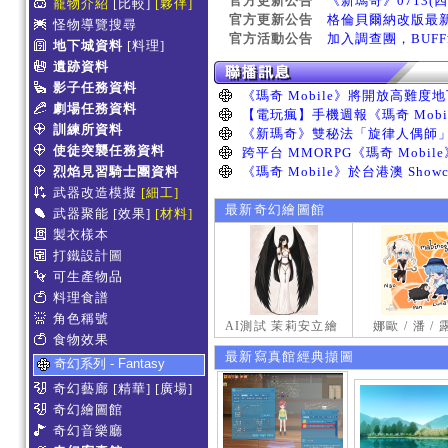
官方更新公告
《新瑪奇》0713(
寵物介紹
[比較]
[夥伴]
官方更新公告
格倫貝爾納改版最
怪物導覽搜尋
官方活動公告
加入調查團，BUF
地下城資料
[料理]
遺跡資料
影子任務資料
劇場任務資料
訓練所資料
使徒突襲任務資料
烈焰見習騎士團資料
武器改造模擬
[細工]
最新奇幻繪圖館
武器聚能
[效果]
[材料]
製衣樣本
打鐵設計圖
可生產物品
料理食譜
角色稱號
AI測試 茉莉安立繪
娜歐 / 潘 /
食物效果
最新寫真館經典擷圖
奇幻系列 - Fantasy
奇幻藝廊
[精華]
[廣場]
奇幻繪圖館
奇幻音樂廳