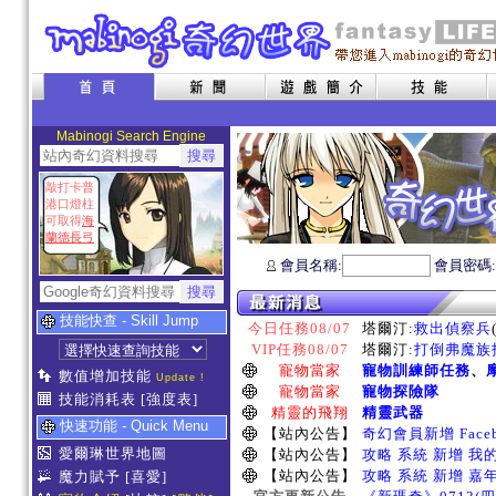
Mabinogi Search Engine
敲打卡普
港口燈柱
可取得
海
蘭德長弓
會員名稱:
會員密碼
技能快查 - Skill Jump
今日任務08/07
塔爾汀:
救出偵察兵
VIP任務08/07
塔爾汀:
打倒弗魔族指
寵物當家
寵物訓練師任務
、
數值增加技能
Update !
寵物當家
寵物探險隊
技能消耗表
[強度表]
精靈的飛翔
精靈武器
快速功能 - Quick Menu
【站內公告】
奇幻會員新增 Face
愛爾琳世界地圖
【站內公告】
攻略 系統 新增 我
【站內公告】
攻略 系統 新增 嘉
魔力賦予
[喜愛]