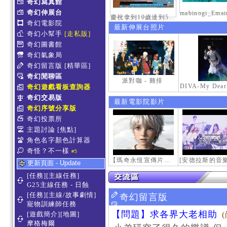
奇幻寫真館
奇幻伸展台
慶祝拿到10歲達到50級稱號紀念照
奇幻電影院
最新伸展台照片
奇幻小幫手
[走私販]
奇幻圖書館
奇幻氣象局
奇幻留言版
[精華區]
奇幻閒聊區
派對咖 - 雞排
奇幻遊戲看板查詢器
奇幻交易版
最新電影院影片
奇幻序號分享版
奇幻投票所
主題討論
[焦點]
角色名字顏色計算器
奇怪？不一樣
#5
【瑪奇永恆宣傳片】最初的感動
更新頁面 - Update
[任務][主線任務]
G25主線任務 - 日蝕
[任務][主線/故事劇情]
奇幻留言版
寵物訓練師任務
【問題】求各界大老相助
[遊戲簡介][地圖]
摩格梅爾