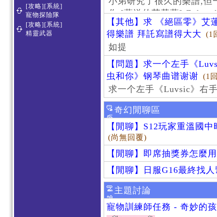
小弟研究了很久的樂譜,但
[攻略][系統]
作 [葬送的芙莉蓮]-Zoltraa
寵物探險隊
【其他】求 《絕區零》艾蓮
[攻略][系統]
得樂譜 拜託寫譜得大大
精靈武器
(1
如提
【問題】求一个左手《Luv
虫和你》钢琴曲谱谢谢
(1
求一个左手《Luvsic》
奇幻閒聊區
【閒聊】S12玩家重溫國
(尚無回覆)
【閒聊】即席抽獎券怎麼用
【閒聊】日服G16最終找
主題討論
寵物訓練師任務 - 奇妙的