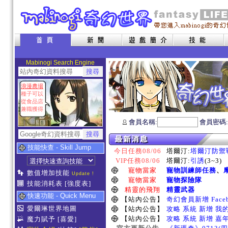
Mabinogi Search Engine
浪漫農場
種子可以
從食品店
兼職獲得
會員名稱:
會員密碼
技能快查 - Skill Jump
今日任務08/06
塔爾汀:
塔爾汀防禦
VIP任務08/06
塔爾汀:
引誘
(3~3)
寵物當家
寵物訓練師任務
、
數值增加技能
Update !
寵物當家
寵物探險隊
技能消耗表
[強度表]
精靈的飛翔
精靈武器
快速功能 - Quick Menu
【站內公告】
奇幻會員新增 Face
愛爾琳世界地圖
【站內公告】
攻略 系統 新增 我
【站內公告】
攻略 系統 新增 嘉
魔力賦予
[喜愛]