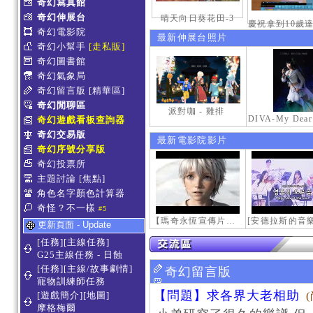
奇幻寫真館
奇幻伸展台
晴天向日葵花田-3
奇幻電影院
最新伸展台照片
奇幻小幫手
[走私販]
奇幻圖書館
奇幻氣象局
奇幻留言版
[精華區]
奇幻閒聊區
派對咖 - 雞排
奇幻遊戲看板查詢器
奇幻交易版
最新電影院影片
奇幻序號分享版
奇幻投票所
主題討論
[焦點]
角色名字顏色計算器
奇怪？不一樣
#5
【瑪奇永恆宣傳片】最初的感動
更新頁面 - Update
[任務][主線任務]
G25主線任務 - 日蝕
[任務][主線/故事劇情]
奇幻留言版
寵物訓練師任務
【問題】求各界大老相助
[遊戲簡介][地圖]
摩格梅爾