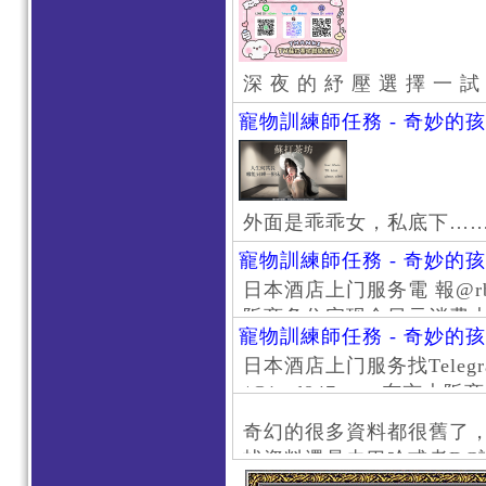
深 夜 的 紓 壓 選 擇 一 試
寵物訓練師任務 - 奇妙的
外面是乖乖女，私底下…
寵物訓練師任務 - 奇妙的
日本酒店上门服务電 報@rb111
阪商务住宅现金日元消费大阪
寵物訓練師任務 - 奇妙的
京风俗 #大阪风俗 #东京外
日本酒店上门服务找Telegr
上门服务新宿风俗 #梅田风
/@jptd847utpp 东
#日本萝莉 #大阪萝莉 #
京旅游 #大阪旅游 #东京风
奇幻的很多資料都很舊了
东京上门服务 #大阪上门服
找資料還是去巴哈或者DC
心斋桥风俗 #日本女孩 #大
了。