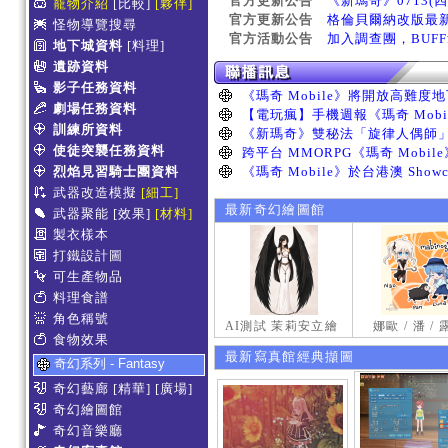
官方更新公告
《新瑪奇》0713(
寵物介紹
[比較]
[夥伴]
官方更新公告
格倫貝爾納改版最
怪物導覽搜尋
官方活動公告
加入調查團，BUF
地下城資料
[料理]
遺跡資料
影子任務資料
劇場任務資料
訓練所資料
使徒突襲任務資料
烈焰見習騎士團資料
武器改造模擬
[細工]
最新奇幻繪圖館
武器聚能
[效果]
[材料]
製衣樣本
打鐵設計圖
可生產物品
料理食譜
角色稱號
AI測試 茉莉安立繪
娜歐 / 潘 /
食物效果
最新寫真館經典擷圖
奇幻系列 - Fantasy
奇幻藝廊
[精華]
[廣場]
奇幻繪圖館
奇幻音樂廳