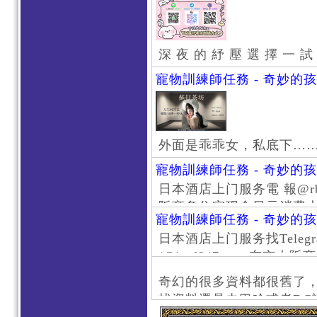
深 夜 的 紓 壓 選 擇 一 試
寵物訓練師任務 - 奇妙的
外面是乖乖女，私底下…
寵物訓練師任務 - 奇妙的
日本酒店上门服务電 報@rb111
阪商务住宅现金日元消费大阪
寵物訓練師任務 - 奇妙的
京风俗 #大阪风俗 #东京外
日本酒店上门服务找Telegr
上门服务新宿风俗 #梅田风
/@jptd847utpp 东
#日本萝莉 #大阪萝莉 #
京旅游 #大阪旅游 #东京风
奇幻的很多資料都很舊了
东京上门服务 #大阪上门服
找資料還是去巴哈或者DC
心斋桥风俗 #日本女孩 #大
了。