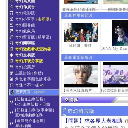
奇幻寫真館
奇幻伸展台
慶祝拿到10歲達到50級稱號紀念照
啊啊啊啊啊
奇幻電影院
最新伸展台照片
奇幻小幫手
[走私販]
奇幻圖書館
奇幻氣象局
奇幻留言版
[精華區]
奇幻閒聊區
派對咖 - 雞排
奇幻遊戲看板查詢器
奇幻交易版
最新電影院影片
奇幻序號分享版
奇幻投票所
主題討論
[焦點]
角色名字顏色計算器
奇怪？不一樣
#5
【瑪奇永恆宣傳片】最初的感動
更新頁面 - Update
[任務][主線任務]
G25主線任務 - 日蝕
[任務][主線/故事劇情]
奇幻留言版
寵物訓練師任務
【問題】求各界大老相助
[遊戲簡介][地圖]
摩格梅爾