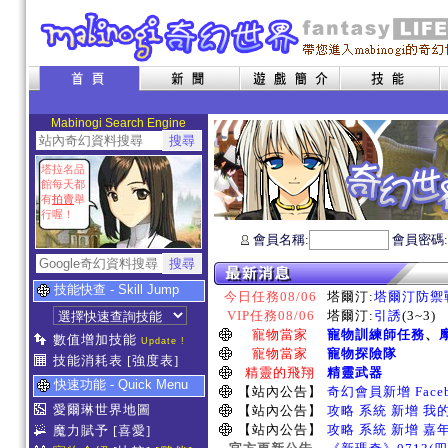
Mabinogi Search Engine
塔拉名品
館每天都
有
拍賣
舉
行喔！
會員名稱:
會員密碼
技能快查 - Skill Jump
今日任務08/06
塔爾汀:
塔爾汀防禦
VIP任務08/06
塔爾汀:
引誘
(3~3)
寵物當家
寵物訓練師任務
、
數值增加技能
Update !
寵物當家
寵物探險隊
技能消耗表
[強度表]
精靈的飛翔
精靈武器
快速功能 - Quick Menu
【站內公告】
奇幻會員新增 Face
愛爾琳世界地圖
【站內公告】
攻略 系統 新增 我
【站內公告】
攻略 系統 新增 嘉
魔力賦予
[喜愛]