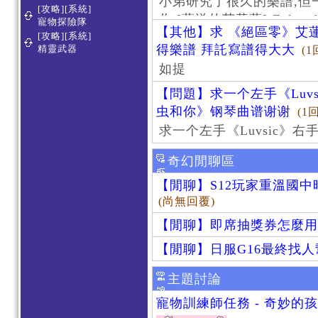
小弟研究了很久的樂譜,但
[攻略][系統]
作 [葬送的芙莉蓮]-Zoltraa
寵物探險隊
【其他】求 《絕區零》艾蓮
[攻略][系統]
得樂譜 拜託寫譜得大大
精靈武器
(1
如提
【問題】求一个左手《Luv
虫和你》钢琴曲谱谢谢
(1
求一个左手《Luvsic》
奇幻閒聊區
【閒聊】S12玩家重溫國
(尚無回覆)
【閒聊】即席抽獎券怎麼用
【閒聊】日服G16最終找
主題討論
寵物訓練師任務 - 奇妙的