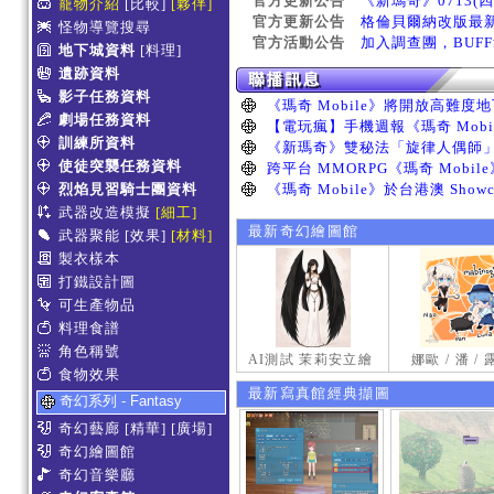
官方更新公告
《新瑪奇》0713(
寵物介紹
[比較]
[夥伴]
官方更新公告
格倫貝爾納改版最
怪物導覽搜尋
官方活動公告
加入調查團，BUF
地下城資料
[料理]
遺跡資料
影子任務資料
劇場任務資料
訓練所資料
使徒突襲任務資料
烈焰見習騎士團資料
武器改造模擬
[細工]
最新奇幻繪圖館
武器聚能
[效果]
[材料]
製衣樣本
打鐵設計圖
可生產物品
料理食譜
角色稱號
AI測試 茉莉安立繪
娜歐 / 潘 /
食物效果
最新寫真館經典擷圖
奇幻系列 - Fantasy
奇幻藝廊
[精華]
[廣場]
奇幻繪圖館
奇幻音樂廳