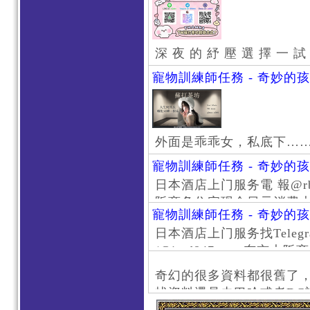
深 夜 的 紓 壓 選 擇 一 試
寵物訓練師任務 - 奇妙的
外面是乖乖女，私底下…
寵物訓練師任務 - 奇妙的
日本酒店上门服务電 報@rb111
阪商务住宅现金日元消费大阪
寵物訓練師任務 - 奇妙的
京风俗 #大阪风俗 #东京外
日本酒店上门服务找Telegr
上门服务新宿风俗 #梅田风
/@jptd847utpp 东
#日本萝莉 #大阪萝莉 #
京旅游 #大阪旅游 #东京风
奇幻的很多資料都很舊了
东京上门服务 #大阪上门服
找資料還是去巴哈或者DC
心斋桥风俗 #日本女孩 #大
了。