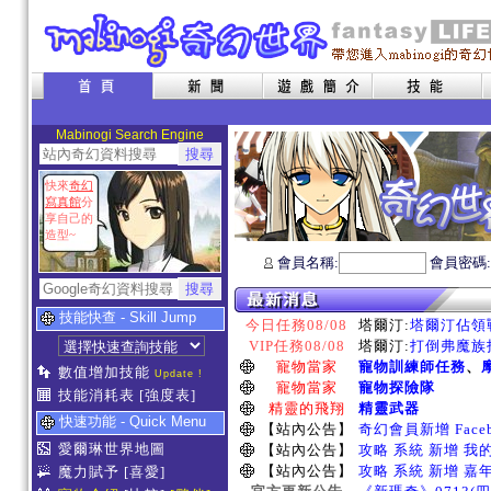
Mabinogi Search Engine
快來
奇幻
寫真館
分
享自己的
造型~
會員名稱:
會員密碼
技能快查 - Skill Jump
今日任務08/08
塔爾汀:
塔爾汀佔領戰
VIP任務08/08
塔爾汀:
打倒弗魔族指
寵物當家
寵物訓練師任務
、
數值增加技能
Update !
寵物當家
寵物探險隊
技能消耗表
[強度表]
精靈的飛翔
精靈武器
快速功能 - Quick Menu
【站內公告】
奇幻會員新增 Face
愛爾琳世界地圖
【站內公告】
攻略 系統 新增 我
【站內公告】
攻略 系統 新增 嘉
魔力賦予
[喜愛]