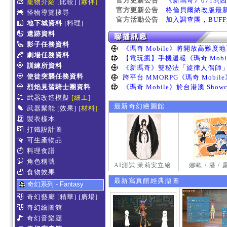
官方更新公告
《新瑪奇》0713(
寵物介紹
[比較]
[夥伴]
官方更新公告
格倫貝爾納改版最
怪物導覽搜尋
官方活動公告
加入調查團，BUF
地下城資料
[料理]
遺跡資料
影子任務資料
劇場任務資料
訓練所資料
使徒突襲任務資料
烈焰見習騎士團資料
武器改造模擬
[細工]
最新奇幻繪圖館
武器聚能
[效果]
[材料]
製衣樣本
打鐵設計圖
可生產物品
料理食譜
角色稱號
AI測試 茉莉安立繪
娜歐 / 潘 /
食物效果
最新寫真館經典擷圖
奇幻系列 - Fantasy
奇幻藝廊
[精華]
[廣場]
奇幻繪圖館
奇幻音樂廳