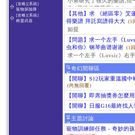
小弟研究了很久的樂譜,但
[攻略][系統]
作 [葬送的芙莉蓮]-Zoltraa
寵物探險隊
【其他】求 《絕區零》艾蓮
[攻略][系統]
得樂譜 拜託寫譜得大大
精靈武器
(1
如提
【問題】求一个左手《Luv
虫和你》钢琴曲谱谢谢
(1
求一个左手《Luvsic》
奇幻閒聊區
【閒聊】S12玩家重溫國
(尚無回覆)
【閒聊】即席抽獎券怎麼用
【閒聊】日服G16最終找
主題討論
寵物訓練師任務 - 奇妙的