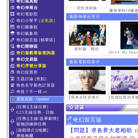
奇幻寫真館
奇幻伸展台
尼托克莉絲
奇幻電影院
最新伸展台照片
奇幻小幫手
[走私販]
奇幻圖書館
奇幻氣象局
奇幻留言版
[精華區]
奇幻閒聊區
派對咖 - 雞排
奇幻遊戲看板查詢器
奇幻交易版
最新電影院影片
奇幻序號分享版
奇幻投票所
主題討論
[焦點]
角色名字顏色計算器
奇怪？不一樣
#5
【瑪奇永恆宣傳片】最初的感動
更新頁面 - Update
[任務][主線任務]
G25主線任務 - 日蝕
[任務][主線/故事劇情]
奇幻留言版
寵物訓練師任務
【問題】求各界大老相助
[遊戲簡介][地圖]
摩格梅爾