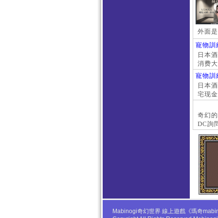
外面是
寵物訓
日本酒店
消费大
京上门
寵物訓
本萝莉
日本酒店
宅现金
大阪外
#日本
奇幻的
DC詢
Mabinogi奇幻世界 線上遊戲《瑪奇