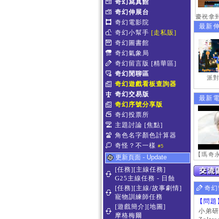
奇幻寫真館
奇幻伸展台
奇幻電影院
最新
奇幻小幫手
[走私販]
奇幻圖書館
奇幻氣象局
奇幻留言版
[精華區]
奇幻閒聊區
派對
奇幻遊戲看板查詢器
奇幻交易版
最新
奇幻序號分享版
奇幻投票所
主題討論
[焦點]
角色名字顏色計算器
奇怪？不一樣
#5
更新頁面 - Update
[任務][主線任務]
G25主線任務 - 日蝕
[任務][主線/故事劇情]
奇幻
寵物訓練師任務
【問題
[遊戲簡介][地圖]
小弟研
摩格梅爾