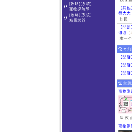
Zoltra
[攻略][系統]
【其他
寵物探險隊
得大大
[攻略][系統]
如提
精靈武器
【問題
谢谢
(
求一个
奇幻
【閒聊
【閒聊
【閒聊
主題
寵物訓
深 夜 
寵物訓