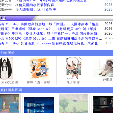
更新公告
《新瑪奇》0713(四) 格倫貝爾納改版開機公告
2023
更新公告
格倫貝爾納改版最新內容
2023
活動公告
加入調查團，BUFF拿到爽
2026
《瑪奇 Mobile》將開放高難度地下城「深淵」 8 人團隊副本「格里斯貝恩」將於 8 月 5 日登場
2026
【電玩瘋】手機週報《瑪奇 Mobile》、《數碼寶貝 UP》與《紙嫁衣 9 羅浮夢》等遊戲
2026
《新瑪奇》雙秘法「旋律人偶師」與「狂怒鬥士」登場 同步推出新系統「神秘工坊」
2026
跨平台 MMORPG《瑪奇 Mobile》上市 在愛爾琳開啟全新的奇幻冒險生活
2026
《瑪奇 Mobile》於台港澳 Showcase 節目揭露在地化特色、未來更新計畫等內容 首次公開台灣動畫
奇幻繪圖館
伸懶腰
試 茉莉安立繪
娜歐 / 潘 / 露娜
九月寒露
寫真館經典擷圖