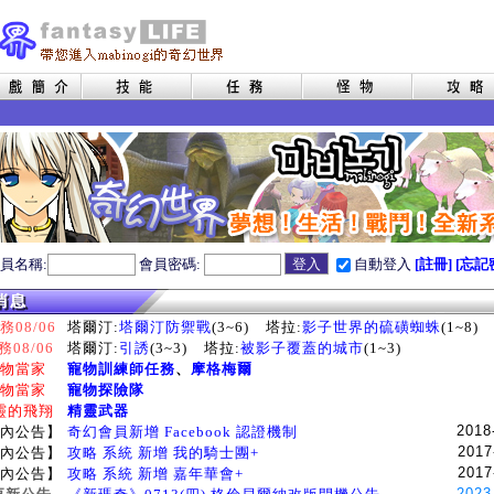
員名稱:
會員密碼:
自動登入
[註冊]
[忘記
08/06
塔爾汀:
塔爾汀防禦戰
(3~6)
塔拉:
影子世界的硫磺蜘蛛
(1~8)
務08/06
塔爾汀:
引誘
(3~3)
塔拉:
被影子覆蓋的城市
(1~3)
物當家
寵物訓練師任務
、
摩格梅爾
物當家
寵物探險隊
靈的飛翔
精靈武器
2018
內公告】
奇幻會員新增 Facebook 認證機制
2017
內公告】
攻略 系統 新增 我的騎士團+
2017
內公告】
攻略 系統 新增 嘉年華會+
2023