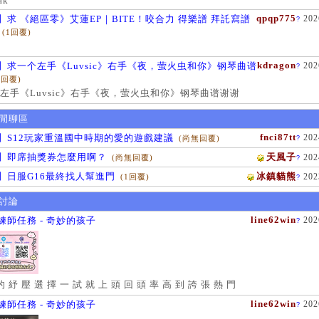
ak
qpqp775
】求 《絕區零》艾蓮EP｜BITE！咬合力 得樂譜 拜託寫譜
202
?
(1回覆)
kdragon
】求一个左手《Luvsic》右手《夜，萤火虫和你》钢琴曲谱
202
?
1回覆)
左手《Luvsic》右手《夜，萤火虫和你》钢琴曲谱谢谢
閒聊區
fnci87tt
】S12玩家重溫國中時期的愛的遊戲建議
202
(尚無回覆)
?
】即席抽獎券怎麼用啊？
天風子
202
(尚無回覆)
?
】日服G16最終找人幫進門
冰鎮貓熊
202
(1回覆)
?
討論
line62win
練師任務 - 奇妙的孩子
202
?
的 紓 壓 選 擇 一 試 就 上 頭 回 頭 率 高 到 誇 張 熱 門
line62win
練師任務 - 奇妙的孩子
202
?