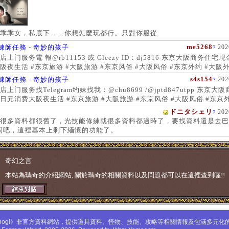
乖乖女，私底下……你想怎麼玩都行。只對你服從
me5268
練師任務 - 奇妙的孩子
202
?
上门服务電 報@rb11153 或 Gleezy ID：dj5816 东京大阪商务住宅
阪夜生活 #东京旅游 #大阪旅游 #东京风俗 #大阪风俗 #东京外约 #大阪外
服务 #大阪上门服务新宿风俗 #梅田风俗 #歌舞伎町 #日本女孩 #大阪女孩
s4s154
練師任務 - 奇妙的孩子
202
?
 #大阪萝莉 #日本学生妹
上门服务找Telegram约妹找我：@chu8699 /@jptd847utpp 东京大
日元消费大阪夜生活 #东京旅游 #大阪旅游 #东京风俗 #大阪风俗 #东京外
约 #东京上门服务 #大阪上门服务新宿风俗 #梅田风俗 #歌舞伎町 #心斋
ドニタシェリ
202
?
女孩 #大阪女孩 #日本萝莉 #大阪萝莉 #日本学生妹
很多資料都很舊了，光技能修練就很多資料都過時了，要找資料還是去巴
問吧，這裡基本上剩下緬懷的功能了。
奇幻之言
本站為瑪奇的介紹網站, 關於瑪奇的相關資料以及問題都可以在這裡查到喔!!
mabinogi》非官方資料網站，提供道具資料、怪物、技能、攻略等相關情報及包涵多元