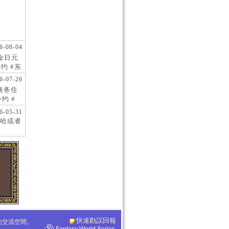
6-08-04
现金日元
约 #东
 #日
6-07-26
阪商务住
约 #
桥风俗
6-05-31
哈或者
快速勘誤回報
化的交流空間。