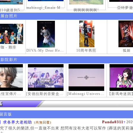
mabinogi_Emain Macha_2000-0600_1
亞特夢遊
慶祝拿到10歲達到50級稱號紀念照
啊啊啊啊啊啊!
伸展台照片
咖 - 雞排
DIVA-My Dear Heroine-
10周年舊照
狐姬
電影院影片
【瑪奇永恆宣傳片】最初的感動
[安德拉斯的音樂盒｜靈魂的音樂盒] Mabinogi OST - Music Box of the Soul | Crossover COVER
[Mabinogi Universe] 謝謝你來到這個世界...
留言版
Panda0311
】求各界大老相助
202
(尚無回覆)
?
究了很久的樂譜,但一直做不出來 想問有沒有大老可以幫作 [葬送的芙莉蓮