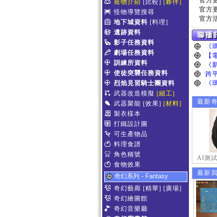
官方
寵物介紹
[比較]
[夥伴]
官方
怪物導覽搜尋
官方
地下城資料
[料理]
遺跡資料
影子任務資料
劇場任務資料
訓練所資料
使徒突襲任務資料
烈焰見習騎士團資料
武器改造模擬
[細工]
最新
武器聚能
[效果]
[材料]
製衣樣本
打鐵設計圖
可生產物品
料理食譜
角色稱號
AI測
食物效果
最新
奇幻系列 - Fantasy
奇幻藝廊
[精華]
[廣場]
奇幻繪圖館
奇幻音樂廳