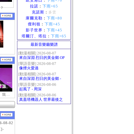
凱安港口
：
下雨+70
拉諾
：
下雨+65
？
克諾斯
：
多雲
庫爾克勒
：
下雨+80
傑利嶺
：
下雨+45
影子世界
：
下雨+45
塔爾汀、塔拉
：
下雨+65
最新音樂廳樂譜
[動漫相關] 2026-08-07
來自深淵 烈日的黃金鄉 OP
- かたち(Katachi)
[華語音樂] 2026-08-07
像煙火愛過
[動漫相關] 2026-08-07
來自深淵 烈日的黃金鄉 -
Gravity
[華語音樂] 2026-08-06
起風了 - 周深
【新瑪奇迷因】我更喜歡你
[動漫相關] 2026-08-06
真蓋塔機器人 世界最後之
日OP2 HEATS
6-08-02
]-