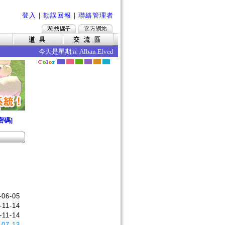
登入
｜
勘誤回報
｜
聯絡管理者
今天是星期五 Alban Elved 愛爾琳秋收 今日的效果如下 ‧死
密碼]
-06-05
-11-14
-11-14
-07-13