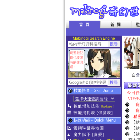
Mabinogi Search Engine
玩遊戲記
得也要適
時的休息
喔！
會
技能快查 - Skill Jump
今日任務
VIP任
寵
數值增加技能
Update !
寵
技能消耗表
[強度表]
精
快速功能 - Quick Menu
【站
愛爾琳世界地圖
【站
【站
魔力賦予
[喜愛]