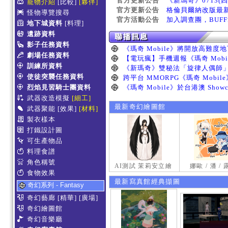
官方更新公告
《新瑪奇》0713(
寵物介紹
[比較]
[夥伴]
官方更新公告
格倫貝爾納改版最
怪物導覽搜尋
官方活動公告
加入調查團，BUF
地下城資料
[料理]
遺跡資料
影子任務資料
劇場任務資料
訓練所資料
使徒突襲任務資料
烈焰見習騎士團資料
武器改造模擬
[細工]
最新奇幻繪圖館
武器聚能
[效果]
[材料]
製衣樣本
打鐵設計圖
可生產物品
料理食譜
角色稱號
AI測試 茉莉安立繪
娜歐 / 潘 /
食物效果
最新寫真館經典擷圖
奇幻系列 - Fantasy
奇幻藝廊
[精華]
[廣場]
奇幻繪圖館
奇幻音樂廳