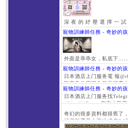
深 夜 的 紓 壓 選 擇 一 試
寵物訓練師任務 - 奇妙的
外面是乖乖女，私底下…
寵物訓練師任務 - 奇妙的
日本酒店上门服务電 報@rb111
阪商务住宅现金日元消费大阪
寵物訓練師任務 - 奇妙的
京风俗 #大阪风俗 #东京外
日本酒店上门服务找Telegr
上门服务新宿风俗 #梅田风
/@jptd847utpp 东
#日本萝莉 #大阪萝莉 #
京旅游 #大阪旅游 #东京风
奇幻的很多資料都很舊了
东京上门服务 #大阪上门服
找資料還是去巴哈或者DC
心斋桥风俗 #日本女孩 #大
了。