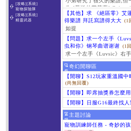
小弟研究了很久的樂譜,但
[攻略][系統]
作 [葬送的芙莉蓮]-Zoltraa
寵物探險隊
【其他】求 《絕區零》艾蓮
[攻略][系統]
得樂譜 拜託寫譜得大大
精靈武器
(1
如提
【問題】求一个左手《Luv
虫和你》钢琴曲谱谢谢
(1
求一个左手《Luvsic》
奇幻閒聊區
【閒聊】S12玩家重溫國
(尚無回覆)
【閒聊】即席抽獎券怎麼用
【閒聊】日服G16最終找
主題討論
寵物訓練師任務 - 奇妙的