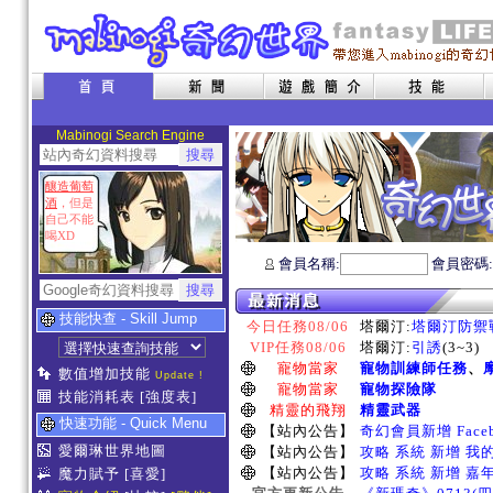
Mabinogi Search Engine
釀造葡萄
酒
，但是
自己不能
喝XD
會員名稱:
會員密碼
技能快查 - Skill Jump
今日任務08/06
塔爾汀:
塔爾汀防禦
VIP任務08/06
塔爾汀:
引誘
(3~3)
寵物當家
寵物訓練師任務
、
數值增加技能
Update !
寵物當家
寵物探險隊
技能消耗表
[強度表]
精靈的飛翔
精靈武器
快速功能 - Quick Menu
【站內公告】
奇幻會員新增 Face
愛爾琳世界地圖
【站內公告】
攻略 系統 新增 我
【站內公告】
攻略 系統 新增 嘉
魔力賦予
[喜愛]