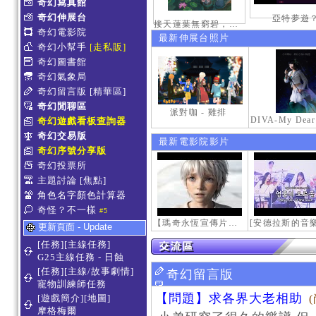
奇幻寫真館
奇幻伸展台
亞特夢遊
接天蓮葉無窮碧，映日荷花別樣紅。
奇幻電影院
最新伸展台照片
奇幻小幫手
[走私販]
奇幻圖書館
奇幻氣象局
奇幻留言版
[精華區]
奇幻閒聊區
派對咖 - 雞排
奇幻遊戲看板查詢器
奇幻交易版
最新電影院影片
奇幻序號分享版
奇幻投票所
主題討論
[焦點]
角色名字顏色計算器
奇怪？不一樣
#5
【瑪奇永恆宣傳片】最初的感動
更新頁面 - Update
[任務][主線任務]
G25主線任務 - 日蝕
[任務][主線/故事劇情]
奇幻留言版
寵物訓練師任務
【問題】求各界大老相助
[遊戲簡介][地圖]
摩格梅爾