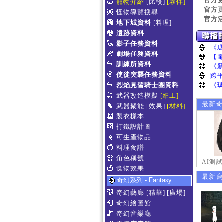
官方
寵物介紹
[比較]
[夥伴]
官方
怪物導覽搜尋
官方
地下城資料
[料理]
遺跡資料
影子任務資料
劇場任務資料
訓練所資料
使徒突襲任務資料
烈焰見習騎士團資料
武器改造模擬
[細工]
最新
武器聚能
[效果]
[材料]
製衣樣本
打鐵設計圖
可生產物品
料理食譜
角色稱號
AI測
食物效果
最新
奇幻系列 - Fantasy
奇幻藝廊
[精華]
[廣場]
奇幻繪圖館
奇幻音樂廳