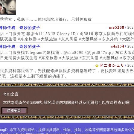
乖乖女，私底下……你想怎麼玩都行。只對你服從
me5268
練師任務 - 奇妙的孩子
202
?
上门服务電 報@rb11153 或 Gleezy ID：dj5816 东京大阪商务住宅
阪夜生活 #东京旅游 #大阪旅游 #东京风俗 #大阪风俗 #东京外约 #大阪外
服务 #大阪上门服务新宿风俗 #梅田风俗 #歌舞伎町 #日本女孩 #大阪女孩
s4s154
練師任務 - 奇妙的孩子
202
?
 #大阪萝莉 #日本学生妹
上门服务找Telegram约妹找我：@chu8699 /@jptd847utpp 东京大
日元消费大阪夜生活 #东京旅游 #大阪旅游 #东京风俗 #大阪风俗 #东京外
约 #东京上门服务 #大阪上门服务新宿风俗 #梅田风俗 #歌舞伎町 #心斋
ドニタシェリ
202
?
女孩 #大阪女孩 #日本萝莉 #大阪萝莉 #日本学生妹
很多資料都很舊了，光技能修練就很多資料都過時了，要找資料還是去巴
問吧，這裡基本上剩下緬懷的功能了。
奇幻之言
本站為瑪奇的介紹網站, 關於瑪奇的相關資料以及問題都可以在這裡查到喔!!
mabinogi》非官方資料網站，提供道具資料、怪物、技能、攻略等相關情報及包涵多元