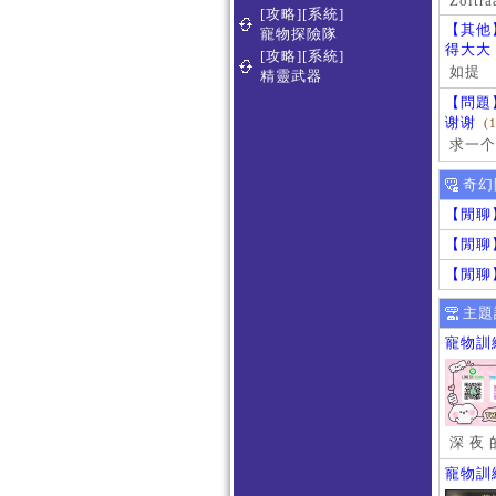
Zoltra
[攻略][系統]
【其他
寵物探險隊
得大大
[攻略][系統]
如提
精靈武器
【問題
谢谢
(
求一个
奇幻
【閒聊
【閒聊
【閒聊
主題
寵物訓
深 夜 
寵物訓