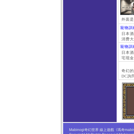
外面是
寵物訓
日本酒店
消费大
京上门
寵物訓
本萝莉
日本酒店
宅现金
大阪外
#日本
奇幻的
DC詢
Mabinogi奇幻世界 線上遊戲《瑪奇