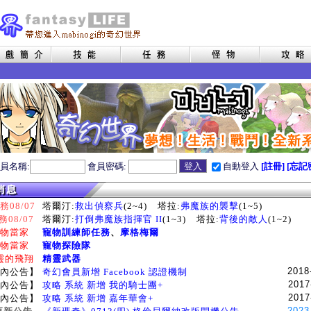
員名稱:
會員密碼:
自動登入
[註冊]
[忘記
08/07
塔爾汀:
救出偵察兵
(2~4)
塔拉:
弗魔族的襲擊
(1~5)
務08/07
塔爾汀:
打倒弗魔族指揮官 II
(1~3)
塔拉:
背後的敵人
(1~2)
物當家
寵物訓練師任務
、
摩格梅爾
物當家
寵物探險隊
靈的飛翔
精靈武器
2018
內公告】
奇幻會員新增 Facebook 認證機制
2017
內公告】
攻略 系統 新增 我的騎士團+
2017
內公告】
攻略 系統 新增 嘉年華會+
2023