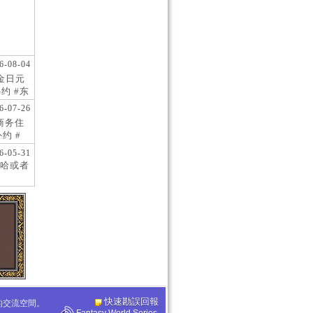
6-08-04
现金日元
约 #东
 #日
6-07-26
阪商务住
约 #
桥风俗
6-05-31
哈或者
快速勘誤回報
化的交流空間。