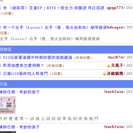
ak
qpqp775
】求 《絕區零》艾蓮EP｜BITE！咬合力 得樂譜 拜託寫譜
202
?
(1回覆)
kdragon
】求一个左手《Luvsic》右手《夜，萤火虫和你》钢琴曲谱
202
?
1回覆)
左手《Luvsic》右手《夜，萤火虫和你》钢琴曲谱谢谢
閒聊區
fnci87tt
】S12玩家重溫國中時期的愛的遊戲建議
202
(尚無回覆)
?
】即席抽獎券怎麼用啊？
天風子
202
(尚無回覆)
?
】日服G16最終找人幫進門
冰鎮貓熊
202
(1回覆)
?
討論
line62win
練師任務 - 奇妙的孩子
202
?
的 紓 壓 選 擇 一 試 就 上 頭 回 頭 率 高 到 誇 張 熱 門
line62win
練師任務 - 奇妙的孩子
202
?