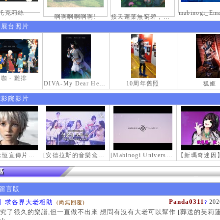
托克莉絲
啊啊啊啊啊啊!
接天蓮葉無窮碧，映日荷花別樣紅。
伸展台照片
咖 - 雞排
DIVA-My Dear Heroine-
10周年舊照
狐姬
電影院影片
【瑪奇永恆宣傳片】最初的感動
[安德拉斯的音樂盒｜靈魂的音樂盒] Mabinogi OST - Music Box of the Soul | Crossover COVER
[Mabinogi Universe] 謝謝你來到這個世界...
留言版
Panda0311
】求各界大老相助
202
(尚無回覆)
?
究了很久的樂譜,但一直做不出來 想問有沒有大老可以幫作 [葬送的芙莉蓮