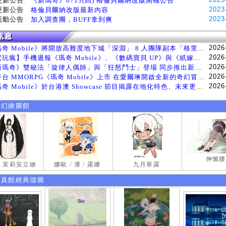
更新公告
《新瑪奇》0713(四) 格倫貝爾納改版開機公告
2023
更新公告
格倫貝爾納改版最新內容
2023
活動公告
加入調查團，BUFF拿到爽
2026
《瑪奇 Mobile》將開放高難度地下城「深淵」 8 人團隊副本「格里斯貝恩」將於 8 月 5 日登場
2026
【電玩瘋】手機週報《瑪奇 Mobile》、《數碼寶貝 UP》與《紙嫁衣 9 羅浮夢》等遊戲
2026
《新瑪奇》雙秘法「旋律人偶師」與「狂怒鬥士」登場 同步推出新系統「神秘工坊」
2026
跨平台 MMORPG《瑪奇 Mobile》上市 在愛爾琳開啟全新的奇幻冒險生活
2026
《瑪奇 Mobile》於台港澳 Showcase 節目揭露在地化特色、未來更新計畫等內容 首次公開台灣動畫
奇幻繪圖館
伸懶腰
試 茉莉安立繪
娜歐 / 潘 / 露娜
九月寒露
寫真館經典擷圖