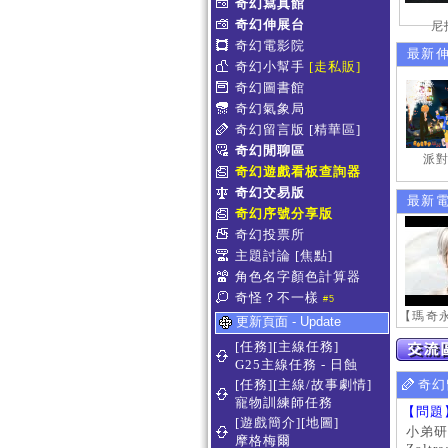
奇幻寫真館
奇幻伸展台
尼
奇幻電影院
最新
奇幻小幫手
[走私販]
奇幻圖書館
奇幻氣象局
奇幻留言版
[精華區]
奇幻閒聊區
派對
奇幻遊戲看板查詢器
奇幻交易版
最新
奇幻序號分享版
奇幻投票所
主題討論
[焦點]
角色名字顏色計算器
奇怪？不一樣
#5
更新頁面 - Update
[任務][主線任務]
G25主線任務 - 日蝕
[任務][主線/故事劇情]
奇幻
寵物訓練師任務
【問題
[遊戲簡介][地圖]
小弟研
摩格梅爾